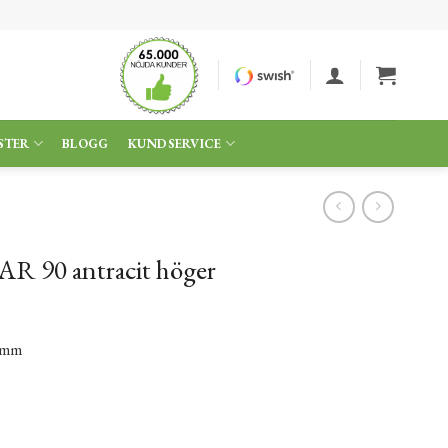
STER
BLOGG
KUNDSERVICE
R 90 antracit höger
 mm