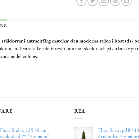
ING
åldörrar i antracitfärg matchar den moderna stilen i bostads- o
ktion, tack vare vilken de är resistenta mot skador och påverkan av yttr
andsmodeller finns.
JARE
REA
Thuja Brabant 25-40 cm
Thuja Smaragd 80-10
Krukodlad P9 “Premium”
Krukodlad Premium (