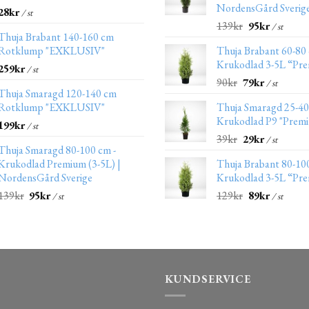
NordensGård Sverig
28
kr
/ st
139
kr
95
kr
/ st
Thuja Brabant 140-160 cm
Rotklump "EXKLUSIV"
Thuja Brabant 60-80
Krukodlad 3-5L “Pr
259
kr
/ st
90
kr
79
kr
/ st
Thuja Smaragd 120-140 cm
Rotklump "EXKLUSIV"
Thuja Smaragd 25-4
Krukodlad P9 "Prem
199
kr
/ st
39
kr
29
kr
/ st
Thuja Smaragd 80-100 cm -
Krukodlad Premium (3-5L) |
Thuja Brabant 80-10
NordensGård Sverige
Krukodlad 3-5L “Pr
139
kr
95
kr
129
kr
89
kr
/ st
/ st
KUNDSERVICE