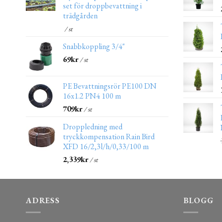
set för droppbevattning i
trädgården
/ st
Snabbkoppling 3/4"
69
kr
/ st
PE Bevattningsrör PE100 DN
16x1.2 PN4 100 m
709
kr
/ st
Droppledning med
tryckkompensation Rain Bird
XFD 16/2,3l/h/0,33/100 m
2,339
kr
/ st
ADRESS
BLOGG