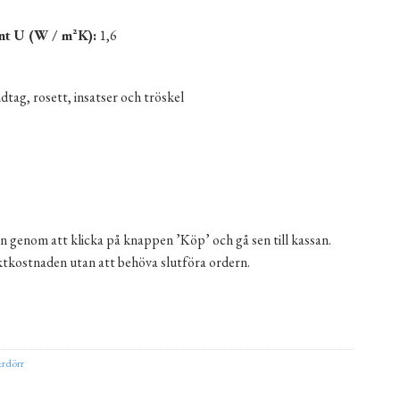
nt U (W / m²K):
1,6
tag, rosett, insatser och tröskel
n genom att klicka på knappen ’Köp’ och gå sen till kassan.
aktkostnaden utan att behöva slutföra ordern.
it höger mängd
ernative:
erdörr