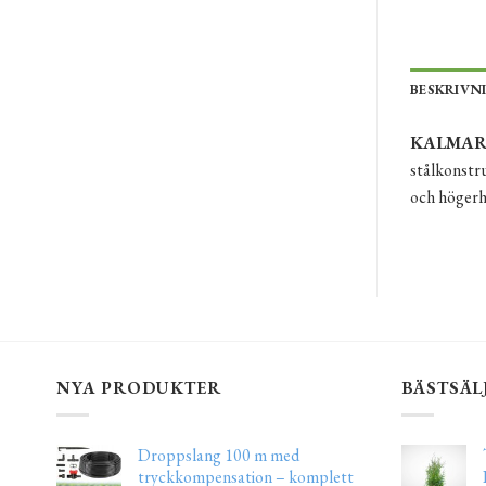
BESKRIVN
KALMAR st
stålkonstru
och högerh
NYA PRODUKTER
BÄSTSÄL
Droppslang 100 m med
tryckkompensation – komplett