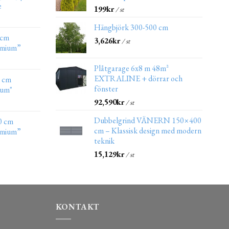
e
199
kr
/ st
Hängbjörk 300-500 cm
 cm
3,626
kr
/ st
emium”
Plåtgarage 6x8 m 48m²
EXTRALINE + dörrar och
0 cm
fönster
ium"
92,590
kr
/ st
Dubbelgrind VÄNERN 150×400
0 cm
cm – Klassisk design med modern
emium”
teknik
15,129
kr
/ st
KONTAKT