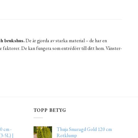
ch brukshus.
De är gjorda av starka material – de har en
e faktorer. De kan fungera som entrédörr till ditt hem. Vänster-
TOPP BETYG
0 cm -
Thuja Smaragd Gold 120 cm
3-5L) |
Rotklump