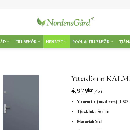
RÄD
TILLBEHÖR
HEMMET
POOL & TILLBEHÖR
TJÄN
Ytterdörrar KALMA
4,979
kr
/ st
Yttermått (med ram):
1002
Tjocklek:
56 mm
Material:
Stål