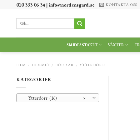
Skip
010 333 06 34 |
info@nordensgard.se
KONTAKTA OSS
to
content
Sök
efter:
SMIDESSTAKET
VÄXTER
T
HEM
/
HEMMET
/
DÖRRAR
/
YTTERDÖRR
KATEGORIER
Ytterdörr (16)
×