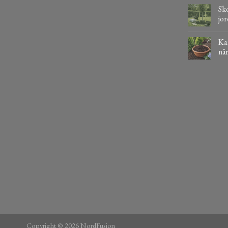
Sko
jor
Kaf
när
Copyright © 2026 NordFusion