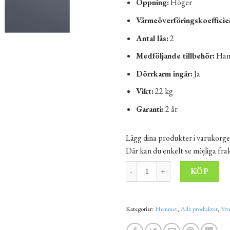
Öppning:
Höger
Värmeöverföringskoefficie
Antal lås:
2
Medföljande tillbehör:
Hand
Dörrkarm ingår:
Ja
Vikt:
22 kg
Garanti:
2 år
Lägg dina produkter i varukorge
Där kan du enkelt se möjliga fr
Ytterdörrar KALMAR 90 antrac
Alt
KÖP
Kategorier:
Hemmet
,
Alla produkter
,
Ytt