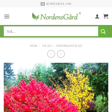
Skip
KONTAKTA OSS
to
content
Sök
efter:
HEM
/
TRÄD
/
PRYDNADSTRÄD