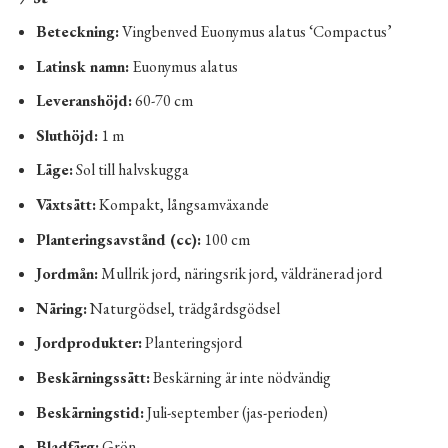
Beteckning:
Vingbenved Euonymus alatus ‘Compactus’
Latinsk namn:
Euonymus alatus
Leveranshöjd:
60-70 cm
Sluthöjd:
1 m
Läge:
Sol till halvskugga
Växtsätt:
Kompakt, långsamväxande
Planteringsavstånd (cc):
100 cm
Jordmån:
Mullrik jord, näringsrik jord, väldränerad jord
Näring:
Naturgödsel, trädgårdsgödsel
Jordprodukter:
Planteringsjord
Beskärningssätt:
Beskärning är inte nödvändig
Beskärningstid:
Juli-september (jas-perioden)
Bladfärg:
Grön