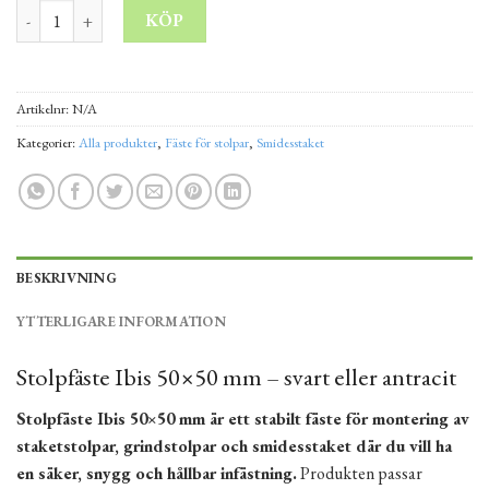
Stolpfäste Ibis 50x50 mm – svart eller antracit mängd
KÖP
Alternative:
Artikelnr:
N/A
Kategorier:
Alla produkter
,
Fäste för stolpar
,
Smidesstaket
BESKRIVNING
YTTERLIGARE INFORMATION
Stolpfäste Ibis 50×50 mm – svart eller antracit
Stolpfäste Ibis 50×50 mm är ett stabilt fäste för montering av
staketstolpar, grindstolpar och smidesstaket där du vill ha
en säker, snygg och hållbar infästning.
Produkten passar