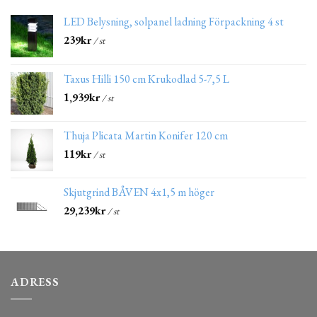
LED Belysning, solpanel ladning Förpackning 4 st
239
kr
/ st
Taxus Hilli 150 cm Krukodlad 5-7,5 L
1,939
kr
/ st
Thuja Plicata Martin Konifer 120 cm
119
kr
/ st
Skjutgrind BÅVEN 4x1,5 m höger
29,239
kr
/ st
ADRESS