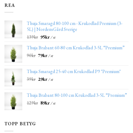
REA
Thuja Smaragd 80-100 cm - Krukodlad Premium (3-
5L) | NordensGård Sverige
139
kr
95
kr
/ st
Thuja Brabant 60-80 cm Krukodlad 3-5L “Premium”
90
kr
79
kr
/ st
Thuja Smaragd 25-40 cm Krukodlad P9 "Premium"
39
kr
29
kr
/ st
Thuja Brabant 80-100 cm Krukodlad 3-5L “Premium”
129
kr
89
kr
/ st
TOPP BETYG