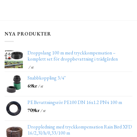
NYA PRODUKTER
Droppslang 100 m med tryckkompensation –
komplett set för droppbevattning i trädgården
/ st
Snabbkoppling 3/4"
69
kr
/ st
PE Bevattningsrör PE100 DN 16x1.2 PN4 100 m
709
kr
/ st
Droppledning med tryckkompensation Rain Bird XFD
16/2,3l/h/0,33/100 m