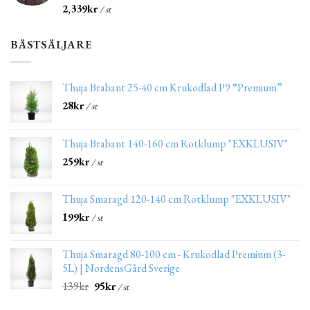
2,339
kr
/ st
BÄSTSÄLJARE
Thuja Brabant 25-40 cm Krukodlad P9 “Premium”
28
kr
/ st
Thuja Brabant 140-160 cm Rotklump "EXKLUSIV"
259
kr
/ st
Thuja Smaragd 120-140 cm Rotklump "EXKLUSIV"
199
kr
/ st
Thuja Smaragd 80-100 cm - Krukodlad Premium (3-
5L) | NordensGård Sverige
139
kr
95
kr
/ st