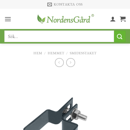
Skip
KONTAKTA OSS
to
content
Sök
efter:
HEM
/
HEMMET
/
SMIDESSTAKET