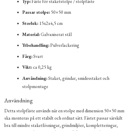
Typ:
Fäste för staketstolpe / stolpfäste
Passar stolpe:
50×50 mm
Storlek:
15x2x4,5 cm
Material:
Galvaniserat stål
Ytbehandling:
Pulverlackering
Färg:
Svart
Vikt:
ca 0,25 kg
Användning:
Staket, grindar, smidesstaket och
stolpmontage
Användning
Detta stolpfäste används när en stolpe med dimension 50×50 mm
ska monteras på ett stabilt och ordnat sätt. Fästet passar särskilt
bra till mindre staketlösningar, grindmiljöer, kompletteringar,