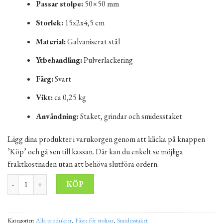
Passar stolpe:
50×50 mm
Storlek:
15x2x4,5 cm
Material:
Galvaniserat stål
Ytbehandling:
Pulverlackering
Färg:
Svart
Vikt:
ca 0,25 kg
Användning:
Staket, grindar och smidesstaket
Lägg dina produkter i varukorgen genom att klicka på knappen
’Köp’ och gå sen till kassan. Där kan du enkelt se möjliga
fraktkostnaden utan att behöva slutföra ordern.
Stolpfäste Flamingo 50x50 mm – svart fäste för staketstolpe mängd
Alternative:
KÖP
Kategorier:
Alla produkter
,
Fäste för stolpar
,
Smidesstaket