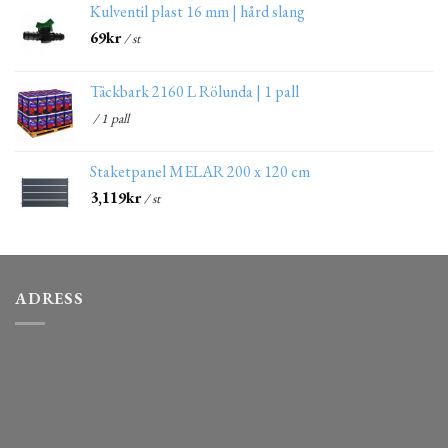
Kulventil plast 16 mm | hård slang
69
kr
/ st
Täckbark 2160 L Rölunda | 1 pall
/ 1 pall
Staketpanel MELAR 200 x 120 cm
3,119
kr
/ st
ADRESS