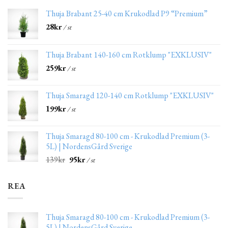
Thuja Brabant 25-40 cm Krukodlad P9 “Premium”
28
kr
/ st
Thuja Brabant 140-160 cm Rotklump "EXKLUSIV"
259
kr
/ st
Thuja Smaragd 120-140 cm Rotklump "EXKLUSIV"
199
kr
/ st
Thuja Smaragd 80-100 cm - Krukodlad Premium (3-
5L) | NordensGård Sverige
139
kr
95
kr
/ st
REA
Thuja Smaragd 80-100 cm - Krukodlad Premium (3-
5L) | NordensGård Sverige