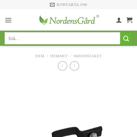
Skip
KONTAKTA OSS
to
content
Sök
efter:
HEM
/
HEMMET
/
SMIDESSTAKET