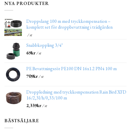
NYA PRODUKTER
Droppslang 100 m med tryckkompensation –
komplett set för droppbevattning i trädgården
/ st
Snabbkoppling 3/4"
69
kr
/ st
PE Bevattningsrör PE100 DN 16x1.2 PN4 100 m
709
kr
/ st
Droppledning med tryckkompensation Rain Bird XFD
16/2,3l/h/0,33/100 m
2,339
kr
/ st
BÄSTSÄLJARE