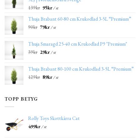
139
kr
95
kr
/ st
Thuja Brabant 60-80 cm Krukodlad 3-5L “Premium”
90
kr
79
kr
/ st
Thuja Smaragd 25-40 cm Krukodlad P9 "Premium"
39
kr
29
kr
/ st
Thuja Brabant 80-100 cm Krukodlad 3-5L “Premium”
129
kr
89
kr
/ st
TOPP BETYG
Rolly Toys Skottkärra Cat
499
kr
/ st