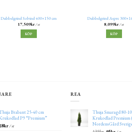
Dubbelgrind Solvind 400×150 cm
Dubbelgrind Aspre 300×1
17,509
kr
8,099
kr
/ st
/ st
KÖP
KÖP
JARE
REA
Thuja Brabant 25-40 cm
Thuja Smaragd 80-10
Krukodlad P9 “Premium”
Krukodlad Premium (
NordensGård Sverig
28
kr
/ st
139
kr
95
kr
/ st