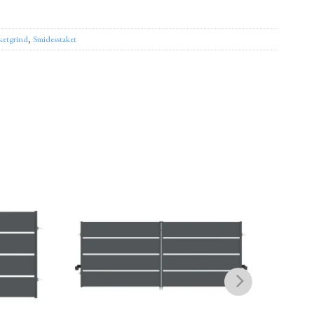
ketgrind
,
Smidesstaket