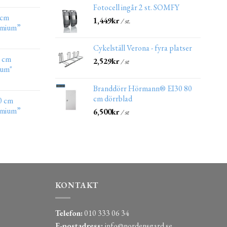
Fotocell ingår 2 st. SOMFY
 cm
1,449
kr
/ st.
emium”
Cykelställ Verona - fyra platser
0 cm
2,529
kr
/ st
ium"
Branddörr Hörmann® EI30 80
cm dörrblad
0 cm
emium”
6,500
kr
/ st
KONTAKT
Telefon:
010 333 06 34
E-postadress:
info@nordensgard.se