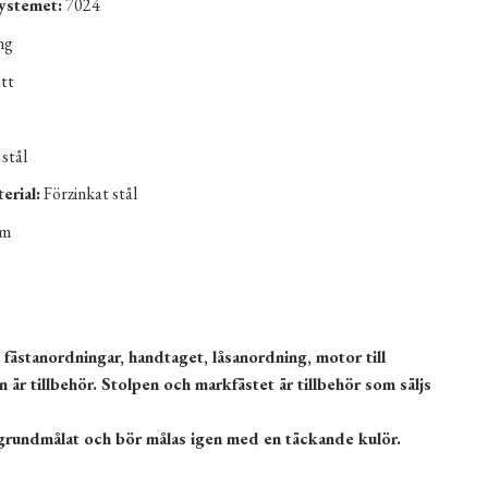
ystemet:
7024
ng
tt
 stål
erial:
Förzinkat stål
mm
 fästanordningar, handtaget, låsanordning, motor till
an är tillbehör. Stolpen och markfästet är tillbehör som säljs
grundmålat och bör målas igen med en täckande kulör.