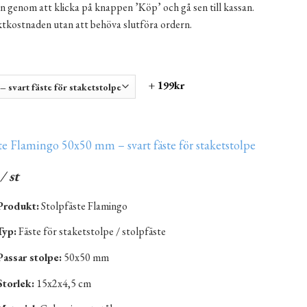
n genom att klicka på knappen ’Köp’ och gå sen till kassan.
aktkostnaden utan att behöva slutföra ordern.
+ 199kr
te Flamingo 50x50 mm – svart fäste för staketstolpe
/ st
Produkt:
Stolpfäste Flamingo
Typ:
Fäste för staketstolpe / stolpfäste
Passar stolpe:
50x50 mm
Storlek:
15x2x4,5 cm