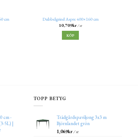
Sta
60 cm
Dubbelgrind Aspre 400×160 cm
10,709
kr
/ st
KÖP
TOPP BETYG
0 cm -
Trädgårdspaviljong 3x3 m
3-5L) |
Björnlandet grön
e
1,069
kr
/ st