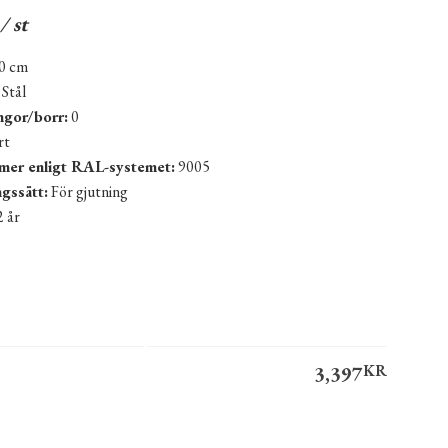
/ st
0 cm
Stål
ngor/borr:
0
rt
er enligt RAL-systemet:
9005
gssätt:
För gjutning
 år
3,397
KR
20 cm mängd
ernative: