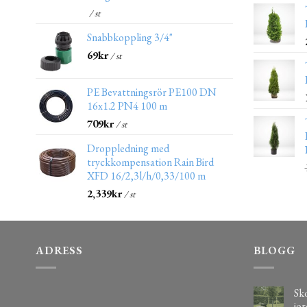
/ st
Snabbkoppling 3/4"
69
kr
/ st
PE Bevattningsrör PE100 DN
16x1.2 PN4 100 m
709
kr
/ st
Droppledning med
tryckkompensation Rain Bird
XFD 16/2,3l/h/0,33/100 m
2,339
kr
/ st
ADRESS
BLOGG
Sko
jor