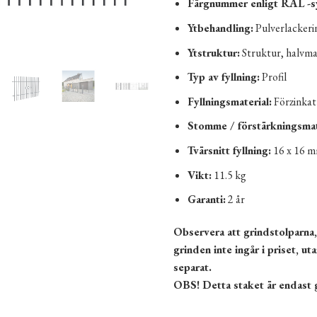
Färgnummer enligt RAL -s
Ytbehandling:
Pulverlackeri
Ytstruktur:
Struktur, halvma
Typ av fyllning:
Profil
Fyllningsmaterial:
Förzinkat
Stomme / förstärkningsmat
Tvärsnitt fyllning:
16 x 16 
Vikt:
11.5 kg
Garanti:
2 år
Observera att grindstolparna,
grinden inte ingår i priset, ut
separat.
OBS! Detta staket är endast 