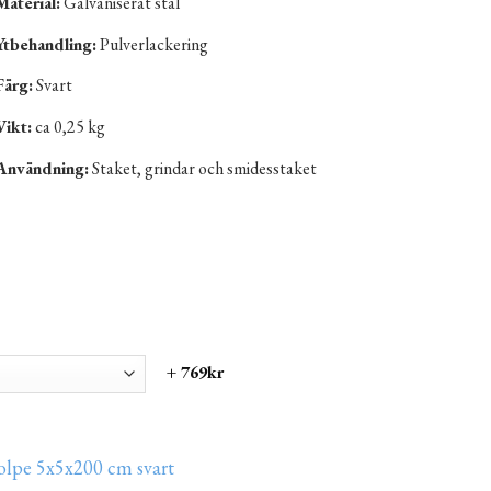
Material:
Galvaniserat stål
Ytbehandling:
Pulverlackering
Färg:
Svart
Vikt:
ca 0,25 kg
Användning:
Staket, grindar och smidesstaket
+ 769kr
olpe 5x5x200 cm svart