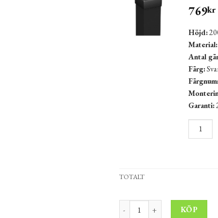
769
kr
Höjd:
20
Material:
Antal gä
Färg:
Sva
Färgnumm
Monterin
Garanti:
2
TOTALT
Staketgrind LÖTSJÖN 200 x 1
Alt
KÖP