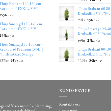
Thuja Brabant 140-160 cm
Rotklump "EXKLUSIV"
Thuja Brabant 60-80
Krukodlad 3-5L “Pr
259
kr
/ st
90
kr
79
kr
/ st
Thuja Smaragd 120-140 cm
Rotklump "EXKLUSIV"
Thuja Smaragd 25-4
Krukodlad P9 "Prem
199
kr
/ st
39
kr
29
kr
/ st
Thuja Smaragd 80-100 cm -
Krukodlad Premium (3-5L) |
Thuja Brabant 80-10
NordensGård Sverige
Krukodlad 3-5L “Pr
139
kr
95
kr
129
kr
89
kr
/ st
/ st
KUNDSERVICE
Kontakta oss
gslind ‘Greenspire’ – plantering,
Leveransinfo
d, vattning och skötsel