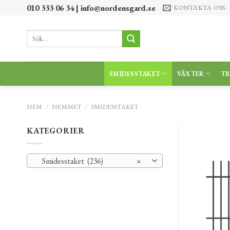
Skip
010 333 06 34 |
info@nordensgard.se
KONTAKTA OSS
to
content
Sök
efter:
SMIDESSTAKET
VÄXTER
T
HEM
/
HEMMET
/
SMIDESSTAKET
KATEGORIER
Smidesstaket (236)
×