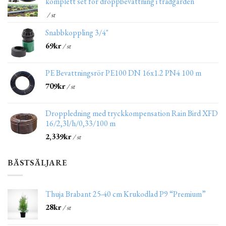
komplett set för droppbevattning i trädgården
/ st
Snabbkoppling 3/4"
69
kr
/ st
PE Bevattningsrör PE100 DN 16x1.2 PN4 100 m
709
kr
/ st
Droppledning med tryckkompensation Rain Bird XFD
16/2,3l/h/0,33/100 m
2,339
kr
/ st
BÄSTSÄLJARE
Thuja Brabant 25-40 cm Krukodlad P9 “Premium”
28
kr
/ st