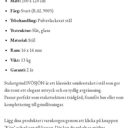
Mått:
200 x 120 cm
Färg:
Svart (RAL 9005)
Ytbehandling:
Pulverlackerat stål
Ytstruktur:
Slät, glans
Material:
Stål
Ram:
16 x 16 mm
Vikt:
13 kg
Garanti:
2 år
Staketgrind IVÖSJÖN är ett klassiskt smidesstaket i stål som ger
din tomt ett elegant uttryck och en tydlig avgränsning.
Passar perfekt som staketsektion i trädgård, framför hus eller som
komplettering till grindlösningar.
Lägg dina produkter i varukorgen genom att klicka på knappen
’Köp’ och gå sen till kassan. Där kan du enkelt se möjliga