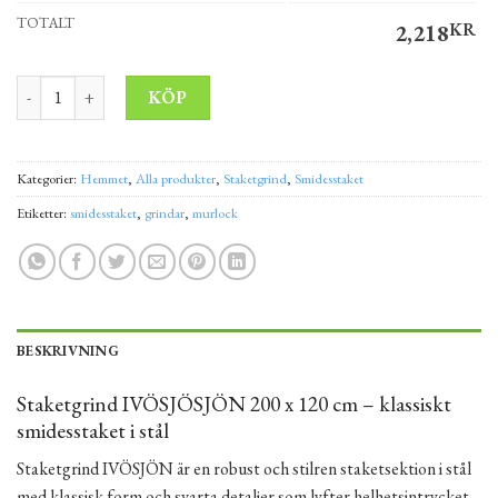
TOTALT
2,218
KR
Staketgrind IVÖSJÖN 200 x 120 cm mängd
Alternative:
KÖP
Kategorier:
Hemmet
,
Alla produkter
,
Staketgrind
,
Smidesstaket
Etiketter:
smidesstaket
,
grindar
,
murlock
BESKRIVNING
Staketgrind IVÖSJÖSJÖN 200 x 120 cm – klassiskt
smidesstaket i stål
Staketgrind IVÖSJÖN är en robust och stilren staketsektion i stål
med klassisk form och svarta detaljer som lyfter helhetsintrycket