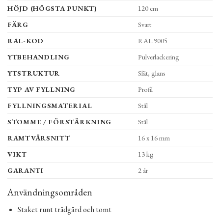
HÖJD (HÖGSTA PUNKT)
120 cm
FÄRG
Svart
RAL-KOD
RAL 9005
YTBEHANDLING
Pulverlackering
YTSTRUKTUR
Slät, glans
TYP AV FYLLNING
Profil
FYLLNINGSMATERIAL
Stål
STOMME / FÖRSTÄRKNING
Stål
RAMTVÄRSNITT
16 x 16 mm
VIKT
13 kg
GARANTI
2 år
Användningsområden
Staket runt trädgård och tomt