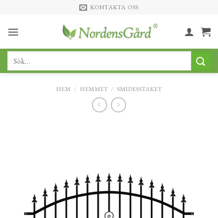
Skip
KONTAKTA OSS
to
content
Sök
efter:
HEM
/
HEMMET
/
SMIDESSTAKET