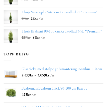
Thuja Smaragd 25-40 cm Krukodlad P9 "Premium"
39
kr
29
kr
/ st
Thuja Brabant 80-100 cm Krukodlad 3-5L “Premium”
129
kr
89
kr
/ st
TOPP BETYG
Glasräcke med stolpe golvmontering inomhus 110 cm
2,699
kr
–
3,059
kr
/ st
Buxbomar/Buxbom Häck 80-100 cm Barrot
425
kr
/ st