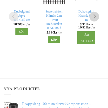
Dubbelgrind
Staketsektion
Dubbelgrind
Aspre
Härnön 2 m
Klassisk 3,00
400×160 cm
– svart
m
smidesstaket
10,709
kr
9,359
kr
–
/ st
10,819
kr
/ st
RAL 9005
KÖP
2,590
kr
/ st
VÄLJ
KÖP
ALTERNATIV
NYA PRODUKTER
Droppslang 100 m med tryckkompensation –