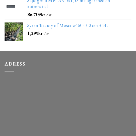
Skjutgrind MELAR 5x1,52 m höger med en
automatisk
86,709
kr
/ st
Syren 'Beauty of Moscow' 60-100 cm 3-5L
1,299
kr
/ st
ADRESS