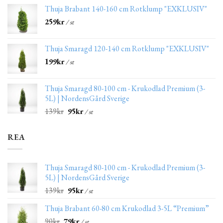
Thuja Brabant 140-160 cm Rotklump "EXKLUSIV"
259
kr
/ st
Thuja Smaragd 120-140 cm Rotklump "EXKLUSIV"
199
kr
/ st
Thuja Smaragd 80-100 cm - Krukodlad Premium (3-
5L) | NordensGård Sverige
139
kr
95
kr
/ st
REA
Thuja Smaragd 80-100 cm - Krukodlad Premium (3-
5L) | NordensGård Sverige
139
kr
95
kr
/ st
Thuja Brabant 60-80 cm Krukodlad 3-5L “Premium”
90
kr
79
kr
/ st