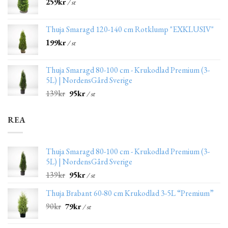
259
kr
/ st
Thuja Smaragd 120-140 cm Rotklump "EXKLUSIV"
199
kr
/ st
Thuja Smaragd 80-100 cm - Krukodlad Premium (3-
5L) | NordensGård Sverige
139
kr
95
kr
/ st
REA
Thuja Smaragd 80-100 cm - Krukodlad Premium (3-
5L) | NordensGård Sverige
139
kr
95
kr
/ st
Thuja Brabant 60-80 cm Krukodlad 3-5L “Premium”
90
kr
79
kr
/ st