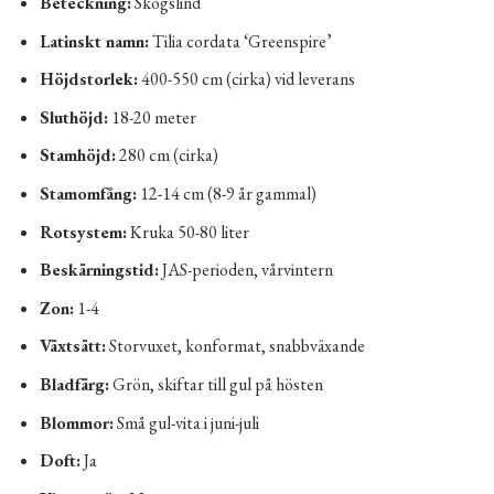
Beteckning:
Skogslind
Latinskt namn:
Tilia cordata ‘Greenspire’
Höjdstorlek:
400-550 cm (cirka) vid leverans
Sluthöjd:
18-20 meter
Stamhöjd:
280 cm (cirka)
Stamomfång:
12-14 cm (8-9 år gammal)
Rotsystem:
Kruka 50-80 liter
Beskärningstid:
JAS-perioden, vårvintern
Zon:
1-4
Växtsätt:
Storvuxet, konformat, snabbväxande
Bladfärg:
Grön, skiftar till gul på hösten
Blommor:
Små gul-vita i juni-juli
Doft:
Ja