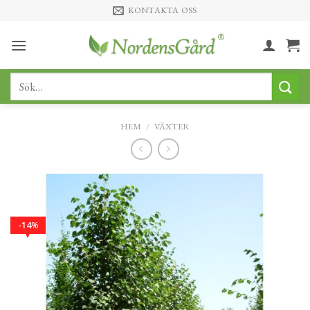
Skip
KONTAKTA OSS
to
content
Sök
efter:
HEM
/
VÄXTER
14
%