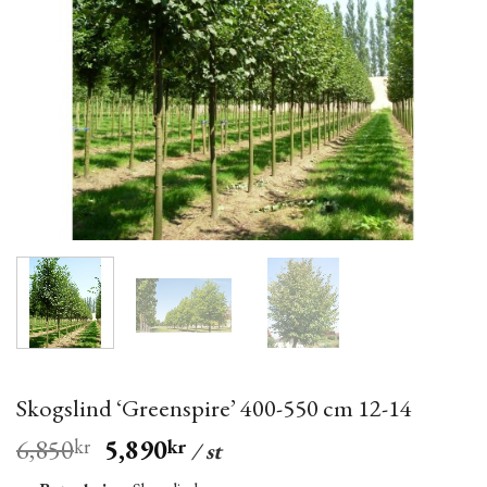
Skogslind ‘Greenspire’ 400-550 cm 12-14
6,850
5,890
kr
kr
/ st