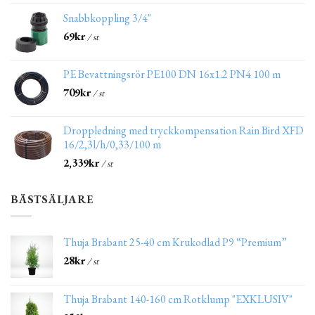
Snabbkoppling 3/4"
69
kr
/ st
PE Bevattningsrör PE100 DN 16x1.2 PN4 100 m
709
kr
/ st
Droppledning med tryckkompensation Rain Bird XFD
16/2,3l/h/0,33/100 m
2,339
kr
/ st
BÄSTSÄLJARE
Thuja Brabant 25-40 cm Krukodlad P9 “Premium”
28
kr
/ st
Thuja Brabant 140-160 cm Rotklump "EXKLUSIV"