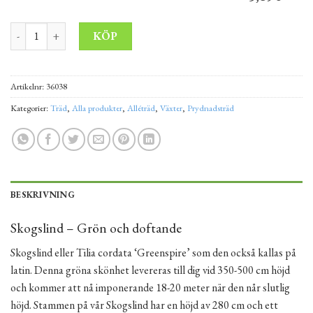
Skogslind 'Greenspire' 400-550 cm 12-14 mängd
Alternative:
KÖP
Artikelnr:
36038
Kategorier:
Träd
,
Alla produkter
,
Alléträd
,
Växter
,
Prydnadsträd
BESKRIVNING
Skogslind – Grön och doftande
Skogslind eller Tilia cordata ‘Greenspire’ som den också kallas på
latin. Denna gröna skönhet levereras till dig vid 350-500 cm höjd
och kommer att nå imponerande 18-20 meter när den når slutlig
höjd. Stammen på vår Skogslind har en höjd av 280 cm och ett