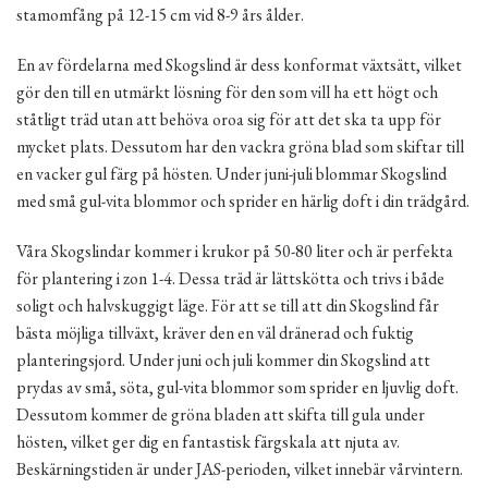
stamomfång på 12-15 cm vid 8-9 års ålder.
En av fördelarna med Skogslind är dess konformat växtsätt, vilket
gör den till en utmärkt lösning för den som vill ha ett högt och
ståtligt träd utan att behöva oroa sig för att det ska ta upp för
mycket plats. Dessutom har den vackra gröna blad som skiftar till
en vacker gul färg på hösten. Under juni-juli blommar Skogslind
med små gul-vita blommor och sprider en härlig doft i din trädgård.
Våra Skogslindar kommer i krukor på 50-80 liter och är perfekta
för plantering i zon 1-4. Dessa träd är lättskötta och trivs i både
soligt och halvskuggigt läge. För att se till att din Skogslind får
bästa möjliga tillväxt, kräver den en väl dränerad och fuktig
planteringsjord. Under juni och juli kommer din Skogslind att
prydas av små, söta, gul-vita blommor som sprider en ljuvlig doft.
Dessutom kommer de gröna bladen att skifta till gula under
hösten, vilket ger dig en fantastisk färgskala att njuta av.
Beskärningstiden är under JAS-perioden, vilket innebär vårvintern.