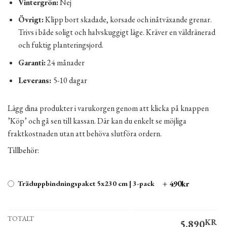
Vintergrön:
Nej
Övrigt:
Klipp bort skadade, korsade och inåtväxande grenar.
Trivs i både soligt och halvskuggigt läge. Kräver en väldränerad
och fuktig planteringsjord.
Garanti:
24 månader
Leverans:
5-10 dagar
Lägg dina produkter i varukorgen genom att klicka på knappen
’Köp’ och gå sen till kassan. Där kan du enkelt se möjliga
fraktkostnaden utan att behöva slutföra ordern.
Tillbehör:
+ 490kr
Träduppbindningspaket 5x230 cm | 3-pack
TOTALT
5,890
KR