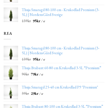
Thuja Smaragd 80-100 cm - Krukodlad Premium (3-
5L) | NordensGård Sverige
139
kr
95
kr
/ st
REA
Thuja Smaragd 80-100 cm - Krukodlad Premium (3-
5L) | NordensGård Sverige
139
kr
95
kr
/ st
Thuja Brabant 60-80 cm Krukodlad 3-5L “Premium”
90
kr
79
kr
/ st
Thuja Smaragd 25-40 cm Krukodlad P9 "Premium"
39
kr
29
kr
/ st
Thuja Brabant 80-100 cm Krukodlad 3-5L “Premium”