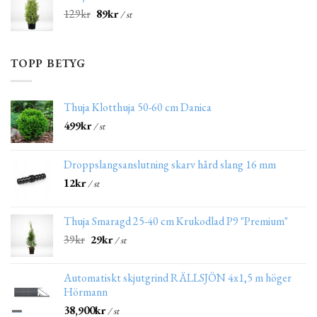
129
kr
89
kr
/ st
TOPP BETYG
Thuja Klotthuja 50-60 cm Danica
499
kr
/ st
Droppslangsanslutning skarv hård slang 16 mm
12
kr
/ st
Thuja Smaragd 25-40 cm Krukodlad P9 "Premium"
39
kr
29
kr
/ st
Automatiskt skjutgrind RÄLLSJÖN 4x1,5 m höger
Hörmann
38,900
kr
/ st