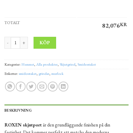
TOTALT
82,076
KR
Skjutgrind ROXEN 5x1,52 m höger mängd
Alternative:
KÖP
Kategorier:
Hemmet
,
Alla produkter
,
Skjutgrind
,
Smidesstaket
Etiketter:
smidesstaket
,
grindar
,
murlock
BESKRIVNING
ROXEN skjutport
är den grundläggande finishen på din
fastighet. Det kommer perfekt att matcha den moderna