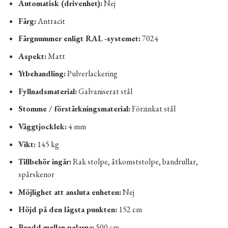
Automatisk (drivenhet):
Nej
Färg:
Antracit
Färgnummer enligt RAL -systemet:
7024
Aspekt:
​​Matt
Ytbehandling:
Pulverlackering
Fyllnadsmaterial:
Galvaniserat stål
Stomme / förstärkningsmaterial:
Förzinkat stål
Väggtjocklek:
4 mm
Vikt:
145 kg
Tillbehör ingår:
Rak stolpe, åtkomststolpe, bandrullar,
spårskenor
Möjlighet att ansluta enheten:
Nej
Höjd på den lägsta punkten:
152 cm
Bredd mellan pelarna:
500 cm