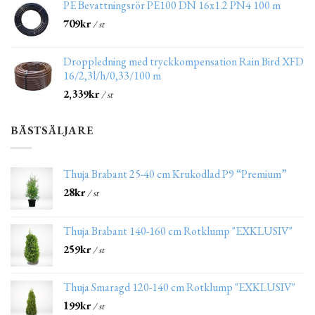
PE Bevattningsrör PE100 DN 16x1.2 PN4 100 m
709
kr
/ st
Droppledning med tryckkompensation Rain Bird XFD
16/2,3l/h/0,33/100 m
2,339
kr
/ st
BÄSTSÄLJARE
Thuja Brabant 25-40 cm Krukodlad P9 “Premium”
28
kr
/ st
Thuja Brabant 140-160 cm Rotklump "EXKLUSIV"
259
kr
/ st
Thuja Smaragd 120-140 cm Rotklump "EXKLUSIV"
199
kr
/ st