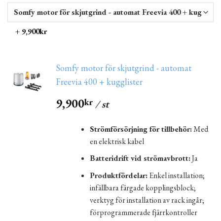
+ 9,900kr
Somfy motor för skjutgrind - automat
Freevia 400 + kugglister
9,900
kr
/ st
Strömförsörjning för tillbehör:
Med
en elektrisk kabel
Batteridrift vid strömavbrott:
Ja
Produktfördelar:
Enkel installation;
infällbara färgade kopplingsblock;
verktyg för installation av rack ingår;
förprogrammerade fjärrkontroller