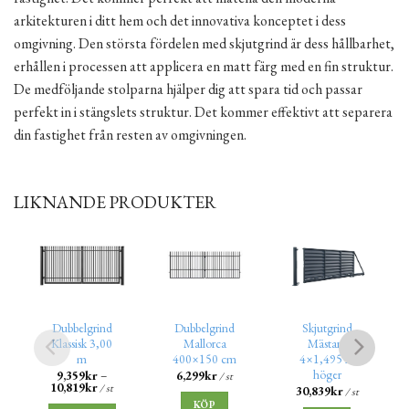
arkitekturen i ditt hem och det innovativa konceptet i dess
omgivning. Den största fördelen med skjutgrind är dess hållbarhet,
erhållen i processen att applicera en matt färg med en fin struktur.
De medföljande stolparna hjälper dig att spara tid och passar
perfekt in i stängslets struktur. Det kommer effektivt att separera
din fastighet från resten av omgivningen.
LIKNANDE PRODUKTER
Dubbelgrind
Dubbelgrind
Skjutgrind
Klassisk 3,00
Mallorca
Mästare
m
400×150 cm
4×1,495 m
höger
9,359
kr
–
6,299
kr
/ st
10,819
kr
/ st
30,839
kr
/ st
KÖP