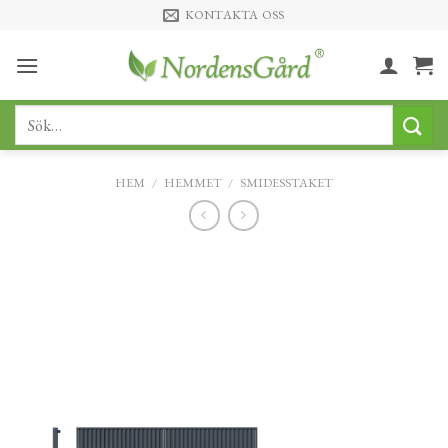
Skip
KONTAKTA OSS
to
content
Sök
efter:
HEM
/
HEMMET
/
SMIDESSTAKET