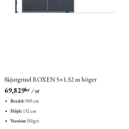
Skjutgrind ROXEN 5×1,52 m höger
69,829
kr
/ st
Bredd:
500 cm
Höjd:
152 cm
Version:
Höger