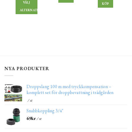
VÄLJ
KÖP
ALTERNATIV
NYA PRODUKTER
Droppslang 100 m med tryckkompensation –
komplett set för droppbevattning i trädgården
/ st
Snabbkoppling 3/4"
69
kr
/ st