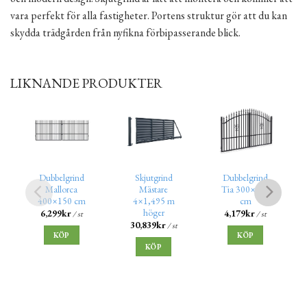
vara perfekt för alla fastigheter. Portens struktur gör att du kan
skydda trädgården från nyfikna förbipasserande blick.
LIKNANDE PRODUKTER
Dubbelgrind
Skjutgrind
Dubbelgrind
Mallorca
Mästare
Tia 300×150
400×150 cm
4×1,495 m
cm
höger
6,299
kr
4,179
kr
/ st
/ st
30,839
kr
/ st
KÖP
KÖP
KÖP