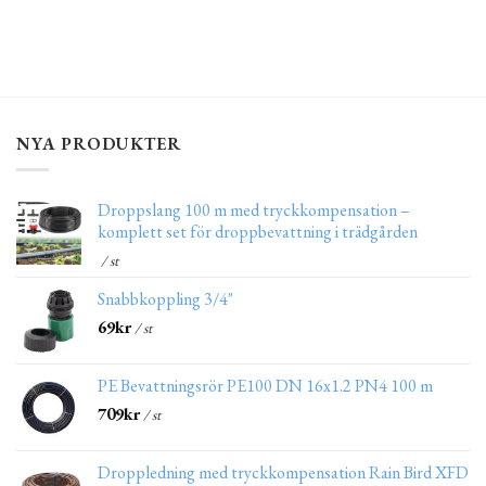
NYA PRODUKTER
Droppslang 100 m med tryckkompensation –
komplett set för droppbevattning i trädgården
/ st
Snabbkoppling 3/4"
69
kr
/ st
PE Bevattningsrör PE100 DN 16x1.2 PN4 100 m
709
kr
/ st
Droppledning med tryckkompensation Rain Bird XFD