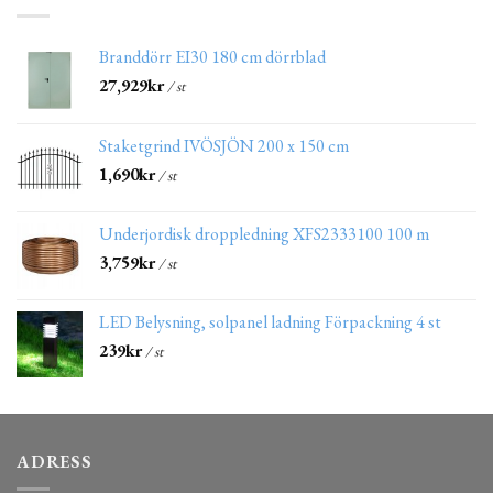
Branddörr EI30 180 cm dörrblad
27,929
kr
/ st
Staketgrind IVÖSJÖN 200 x 150 cm
1,690
kr
/ st
Underjordisk droppledning XFS2333100 100 m
3,759
kr
/ st
LED Belysning, solpanel ladning Förpackning 4 st
239
kr
/ st
ADRESS