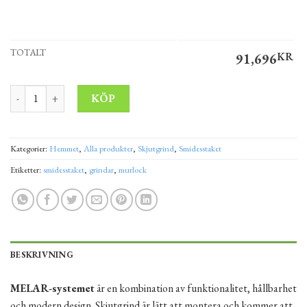
TOTALT
91,696
KR
Skjutgrind MELAR 5x1,495 m höger mängd
Alternative:
KÖP
Kategorier:
Hemmet
,
Alla produkter
,
Skjutgrind
,
Smidesstaket
Etiketter:
smidesstaket
,
grindar
,
murlock
BESKRIVNING
MELAR-systemet
är en kombination av funktionalitet, hållbarhet
och modern design. Skjutgrind är lätt att montera och kommer att