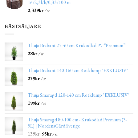
16/2,3l/h/0,33/100 m
2,339
kr
/ st
BÄSTSÄLJARE
Thuja Brabant 25-40 cm Krukodlad P9 “Premium”
28
kr
/ st
Thuja Brabant 140-160 cm Rotklump "EXKLUSIV"
259
kr
/ st
Thuja Smaragd 120-140 cm Rotklump "EXKLUSIV"
199
kr
/ st
Thuja Smaragd 80-100 cm - Krukodlad Premium (3-
5L) | NordensGård Sverige
139
kr
95
kr
/ st