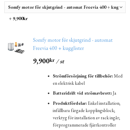
+ 9,900kr
Somfy motor för skjutgrind - automat
Freevia 400 + kugglister
9,900
kr
/ st
Strömförsörjning för tillbehör:
Med
en elektrisk kabel
Batteridrift vid strömavbrott:
Ja
Produktfördelar:
Enkel installation;
infällbara färgade kopplingsblock;
verktyg för installation av rack ingår;
förprogrammerade fjärrkontroller