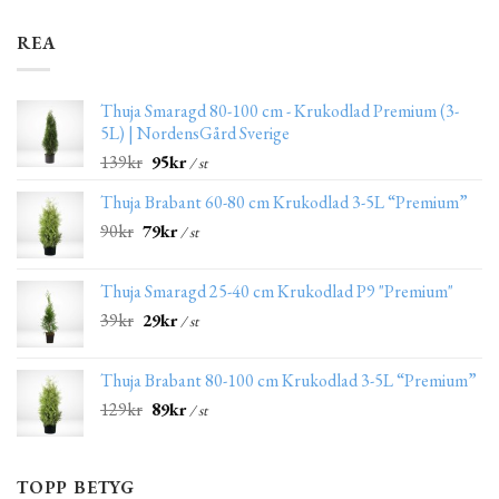
REA
Thuja Smaragd 80-100 cm - Krukodlad Premium (3-
5L) | NordensGård Sverige
139
kr
95
kr
/ st
Thuja Brabant 60-80 cm Krukodlad 3-5L “Premium”
90
kr
79
kr
/ st
Thuja Smaragd 25-40 cm Krukodlad P9 "Premium"
39
kr
29
kr
/ st
Thuja Brabant 80-100 cm Krukodlad 3-5L “Premium”
129
kr
89
kr
/ st
TOPP BETYG