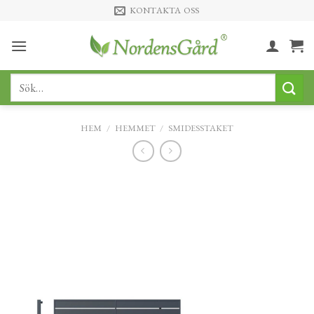
Skip
KONTAKTA OSS
to
content
Sök
efter:
HEM
/
HEMMET
/
SMIDESSTAKET