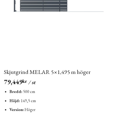
Skjutgrind MELAR 5×1,495 m höger
79,449
kr
/ st
Bredd:
500 cm
Höjd:
149,5 cm
Version:
Höger