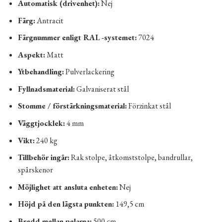
Automatisk (drivenhet):
Nej
Färg:
Antracit
Färgnummer enligt RAL -systemet:
7024
Aspekt:
​​Matt
Ytbehandling:
Pulverlackering
Fyllnadsmaterial:
Galvaniserat stål
Stomme / förstärkningsmaterial:
Förzinkat stål
Väggtjocklek:
4 mm
Vikt:
240 kg
Tillbehör ingår:
Rak stolpe, åtkomststolpe, bandrullar,
spårskenor
Möjlighet att ansluta enheten:
Nej
Höjd på den lägsta punkten:
149,5 cm
Bredd mellan pelarna:
500 cm