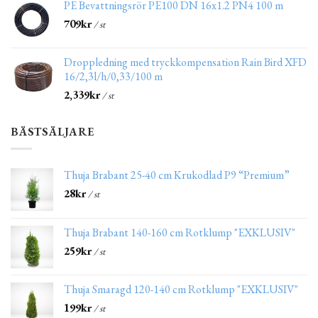
PE Bevattningsrör PE100 DN 16x1.2 PN4 100 m
709
kr
/ st
Droppledning med tryckkompensation Rain Bird XFD
16/2,3l/h/0,33/100 m
2,339
kr
/ st
BÄSTSÄLJARE
Thuja Brabant 25-40 cm Krukodlad P9 “Premium”
28
kr
/ st
Thuja Brabant 140-160 cm Rotklump "EXKLUSIV"
259
kr
/ st
Thuja Smaragd 120-140 cm Rotklump "EXKLUSIV"
199
kr
/ st