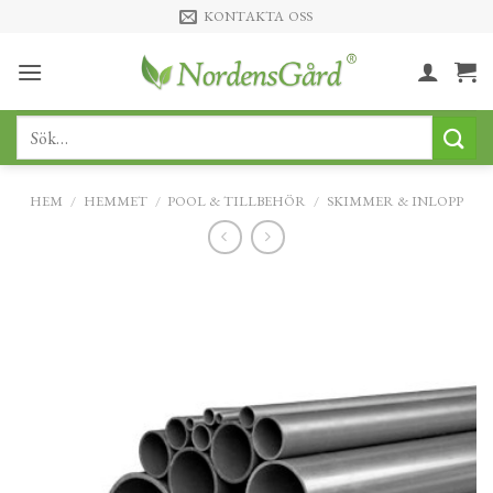
Skip
KONTAKTA OSS
to
content
Sök
efter:
HEM
/
HEMMET
/
POOL & TILLBEHÖR
/
SKIMMER & INLOPP