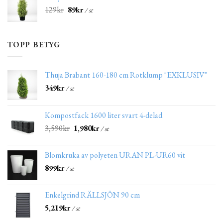
129
kr
89
kr
/ st
TOPP BETYG
Thuja Brabant 160-180 cm Rotklump "EXKLUSIV"
349
kr
/ st
Kompostfack 1600 liter svart 4-delad
3,590
kr
1,980
kr
/ st
Blomkruka av polyeten URAN PL-UR60 vit
899
kr
/ st
Enkelgrind RÄLLSJÖN 90 cm
5,219
kr
/ st