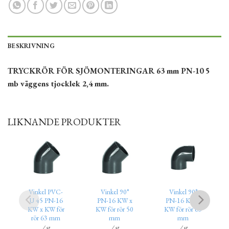
BESKRIVNING
TRYCKRÖR ​​FÖR SJÖMONTERINGAR 63 mm PN-10 5
mb väggens tjocklek 2,4 mm.
LIKNANDE PRODUKTER
Vinkel PVC-
Vinkel 90°
Vinkel 90°
U 45 PN-16
PN-16 KW x
PN-16 KW x
KW x KW för
KW för rör 50
KW för rör 63
rör 63 mm
mm
mm
/ st
/ st
/ st