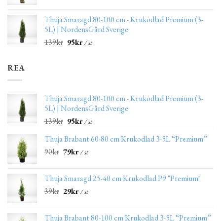
Thuja Smaragd 80-100 cm - Krukodlad Premium (3-
5L) | NordensGård Sverige
139
kr
95
kr
/ st
REA
Thuja Smaragd 80-100 cm - Krukodlad Premium (3-
5L) | NordensGård Sverige
139
kr
95
kr
/ st
Thuja Brabant 60-80 cm Krukodlad 3-5L “Premium”
90
kr
79
kr
/ st
Thuja Smaragd 25-40 cm Krukodlad P9 "Premium"
39
kr
29
kr
/ st
Thuja Brabant 80-100 cm Krukodlad 3-5L “Premium”