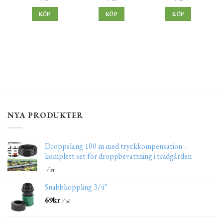
KÖP
KÖP
KÖP
NYA PRODUKTER
Droppslang 100 m med tryckkompensation –
komplett set för droppbevattning i trädgården
/ st
Snabbkoppling 3/4"
69
kr
/ st