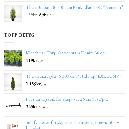
Thuja Brabant 80-100 cm Krukodlad 3-5L “Premium”
129
kr
89
kr
/ st
TOPP BETYG
Klotthuja - Thuja Occidentalis Danica 30 cm
119
kr
/ st
Thuja Smaragd 275-300 cm Rotklump "EXKLUSIV"
1,159
kr
/ st
Förankringsspik för skuggväv 25 cm 50st/pkt
349
kr
/ paket
Somfy motor för skjutgrind - automat Freevia 400 +
kugglister