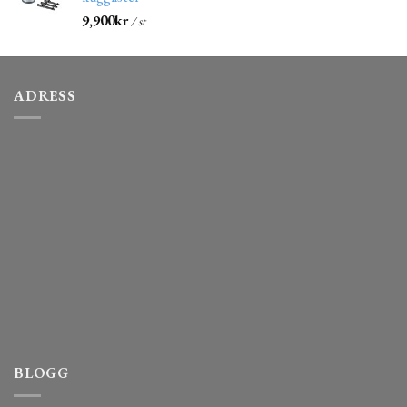
9,900
kr
/ st
ADRESS
BLOGG