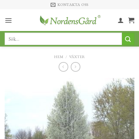
Skip
KONTAKTA OSS
to
content
Sök
efter:
HEM
/
VÄXTER