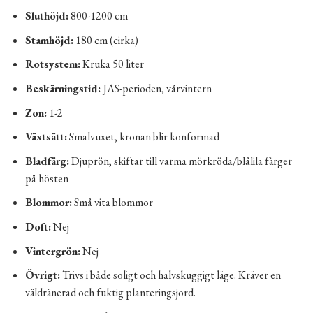
Sluthöjd:
800-1200 cm
Stamhöjd:
180 cm (cirka)
Rotsystem:
Kruka 50 liter
Beskärningstid:
JAS-perioden, vårvintern
Zon:
1-2
Växtsätt:
Smalvuxet, kronan blir konformad
Bladfärg:
Djuprön, skiftar till varma mörkröda/blålila färger
på hösten
Blommor:
Små vita blommor
Doft:
Nej
Vintergrön:
Nej
Övrigt:
Trivs i både soligt och halvskuggigt läge. Kräver en
väldränerad och fuktig planteringsjord.