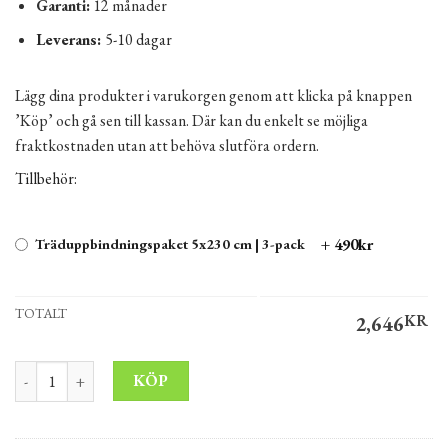
Garanti:
12 månader
Leverans:
5-10 dagar
Lägg dina produkter i varukorgen genom att klicka på knappen
’Köp’ och gå sen till kassan. Där kan du enkelt se möjliga
fraktkostnaden utan att behöva slutföra ordern.
Tillbehör:
+ 490kr
Träduppbindningspaket 5x230 cm | 3-pack
TOTALT
2,646
KR
Smalkronigt Kinapäron pyrus calleryana 'chanticleer' 400 cm mängd
Alternative:
KÖP