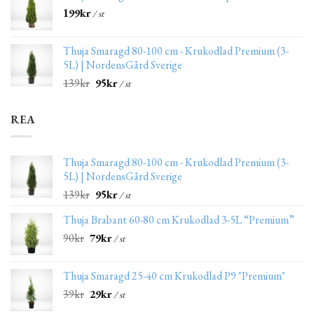
199
kr
/ st
Thuja Smaragd 80-100 cm - Krukodlad Premium (3-
5L) | NordensGård Sverige
139
kr
95
kr
/ st
REA
Thuja Smaragd 80-100 cm - Krukodlad Premium (3-
5L) | NordensGård Sverige
139
kr
95
kr
/ st
Thuja Brabant 60-80 cm Krukodlad 3-5L “Premium”
90
kr
79
kr
/ st
Thuja Smaragd 25-40 cm Krukodlad P9 "Premium"
39
kr
29
kr
/ st