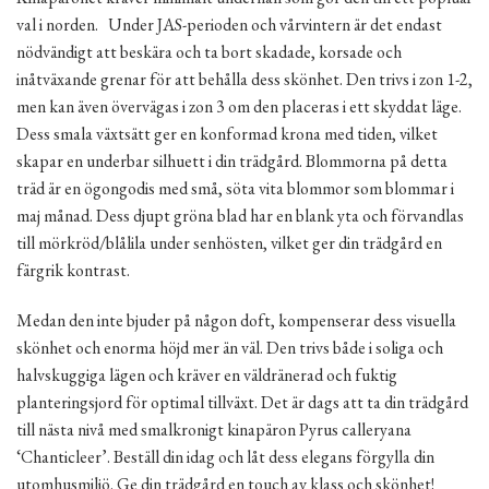
val i norden. Under JAS-perioden och vårvintern är det endast
nödvändigt att beskära och ta bort skadade, korsade och
inåtväxande grenar för att behålla dess skönhet. Den trivs i zon 1-2,
men kan även övervägas i zon 3 om den placeras i ett skyddat läge.
Dess smala växtsätt ger en konformad krona med tiden, vilket
skapar en underbar silhuett i din trädgård. Blommorna på detta
träd är en ögongodis med små, söta vita blommor som blommar i
maj månad. Dess djupt gröna blad har en blank yta och förvandlas
till mörkröd/blålila under senhösten, vilket ger din trädgård en
färgrik kontrast.
Medan den inte bjuder på någon doft, kompenserar dess visuella
skönhet och enorma höjd mer än väl. Den trivs både i soliga och
halvskuggiga lägen och kräver en väldränerad och fuktig
planteringsjord för optimal tillväxt. Det är dags att ta din trädgård
till nästa nivå med smalkronigt kinapäron Pyrus calleryana
‘Chanticleer’. Beställ din idag och låt dess elegans förgylla din
utomhusmiljö. Ge din trädgård en touch av klass och skönhet!