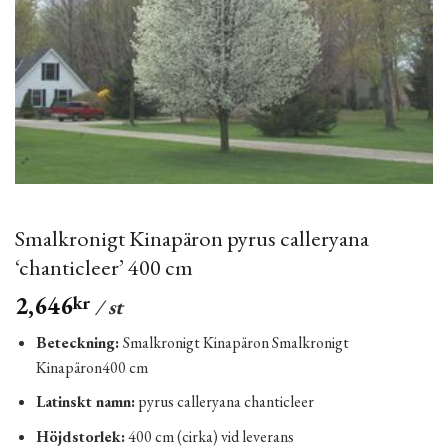
Smalkronigt Kinapäron pyrus calleryana
‘chanticleer’ 400 cm
2,646
kr
/ st
Beteckning:
Smalkronigt Kinapäron Smalkronigt
Kinapäron400 cm
Latinskt namn:
pyrus calleryana chanticleer
Höjdstorlek:
400 cm (cirka) vid leverans