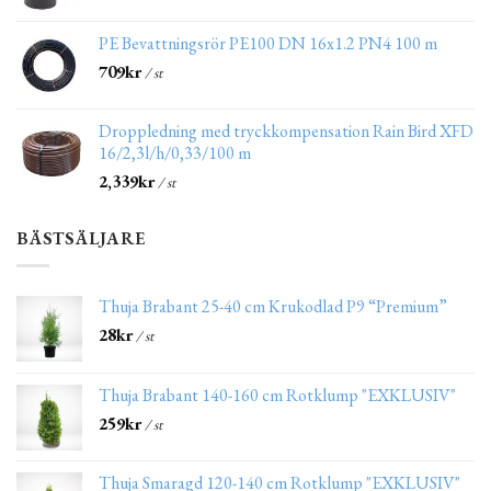
PE Bevattningsrör PE100 DN 16x1.2 PN4 100 m
709
kr
/ st
Droppledning med tryckkompensation Rain Bird XFD
16/2,3l/h/0,33/100 m
2,339
kr
/ st
BÄSTSÄLJARE
Thuja Brabant 25-40 cm Krukodlad P9 “Premium”
28
kr
/ st
Thuja Brabant 140-160 cm Rotklump "EXKLUSIV"
259
kr
/ st
Thuja Smaragd 120-140 cm Rotklump "EXKLUSIV"