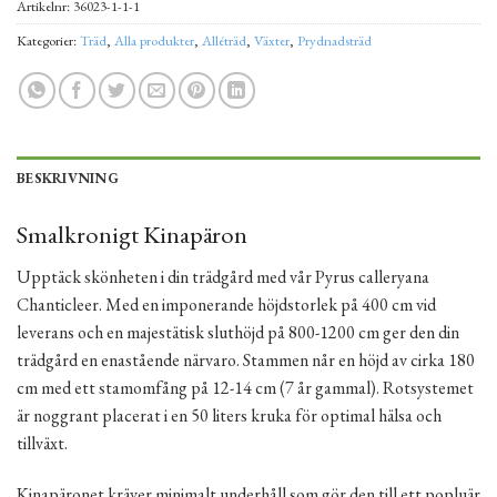
Artikelnr:
36023-1-1-1
Kategorier:
Träd
,
Alla produkter
,
Alléträd
,
Växter
,
Prydnadsträd
BESKRIVNING
Smalkronigt Kinapäron
Upptäck skönheten i din trädgård med vår Pyrus calleryana
Chanticleer. Med en imponerande höjdstorlek på 400 cm vid
leverans och en majestätisk sluthöjd på 800-1200 cm ger den din
trädgård en enastående närvaro. Stammen når en höjd av cirka 180
cm med ett stamomfång på 12-14 cm (7 år gammal). Rotsystemet
är noggrant placerat i en 50 liters kruka för optimal hälsa och
tillväxt.
Kinapäronet kräver minimalt underhåll som gör den till ett popluär