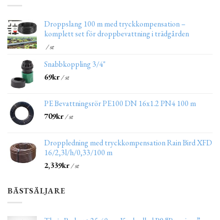
Droppslang 100 m med tryckkompensation –
komplett set för droppbevattning i trädgården
/ st
Snabbkoppling 3/4"
69
kr
/ st
PE Bevattningsrör PE100 DN 16x1.2 PN4 100 m
709
kr
/ st
Droppledning med tryckkompensation Rain Bird XFD
16/2,3l/h/0,33/100 m
2,339
kr
/ st
BÄSTSÄLJARE