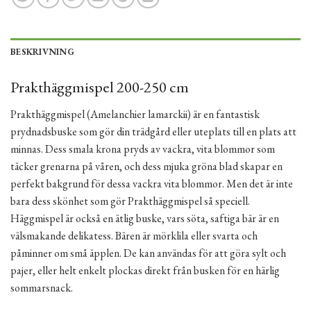
BESKRIVNING
Prakthäggmispel 200-250 cm
Prakthäggmispel (Amelanchier lamarckii) är en fantastisk
prydnadsbuske som gör din trädgård eller uteplats till en plats att
minnas. Dess smala krona pryds av vackra, vita blommor som
täcker grenarna på våren, och dess mjuka gröna blad skapar en
perfekt bakgrund för dessa vackra vita blommor. Men det är inte
bara dess skönhet som gör Prakthäggmispel så speciell.
Häggmispel är också en ätlig buske, vars söta, saftiga bär är en
välsmakande delikatess. Bären är mörklila eller svarta och
påminner om små äpplen. De kan användas för att göra sylt och
pajer, eller helt enkelt plockas direkt från busken för en härlig
sommarsnack.