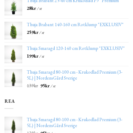
Thuja Brabant 25-40 cm Krukodlad P9 “Premium”
28
kr
/ st
Thuja Brabant 140-160 cm Rotklump "EXKLUSIV"
259
kr
/ st
Thuja Smaragd 120-140 cm Rotklump "EXKLUSIV"
199
kr
/ st
Thuja Smaragd 80-100 cm - Krukodlad Premium (3-
5L) | NordensGård Sverige
139
kr
95
kr
/ st
REA
Thuja Smaragd 80-100 cm - Krukodlad Premium (3-
5L) | NordensGård Sverige