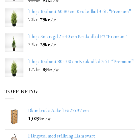
139
kr
95
kr
/ st
Thuja Brabant 60-80 cm Krukodlad 3-5L “Premium”
90
kr
79
kr
/ st
Thuja Smaragd 25-40 cm Krukodlad P9 "Premium"
39
kr
29
kr
/ st
Thuja Brabant 80-100 cm Krukodlad 3-5L “Premium”
129
kr
89
kr
/ st
TOPP BETYG
Blomkruka Acke Trä 27x37 cm
1,029
kr
/ st
Hängstol med ställning Liam svart