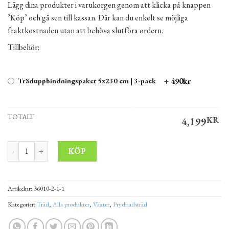
Lägg dina produkter i varukorgen genom att klicka på knappen
’Köp’ och gå sen till kassan. Där kan du enkelt se möjliga
fraktkostnaden utan att behöva slutföra ordern.
Tillbehör:
+ 490kr
Träduppbindningspaket 5x230 cm | 3-pack
TOTALT
4,199
KR
Prakthäggmispel Amelanchier lamarckii 200-250 cm mängd
Alternative:
KÖP
Artikelnr:
36010-2-1-1
Kategorier:
Träd
,
Alla produkter
,
Växter
,
Prydnadsträd