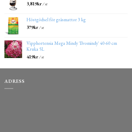
3,819
kr
/ st
Höstgödsel för gräsmattor 3 kg
379
kr
/ st
Vipphortensia Mega Mindy 'Ilvomindy' 40-60 cm
Kruka 5L
419
kr
/ st
ADRESS