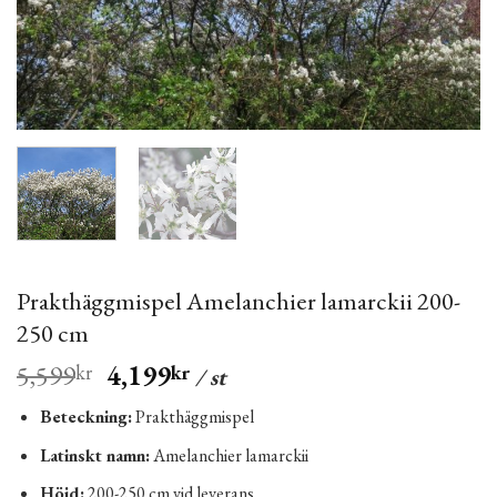
Prakthäggmispel Amelanchier lamarckii 200-
250 cm
5,599
4,199
kr
kr
/ st
Beteckning:
Prakthäggmispel
Latinskt namn:
Amelanchier lamarckii
Höjd:
200-250 cm vid leverans