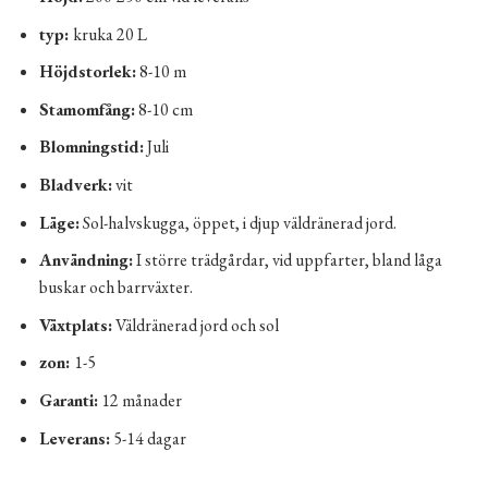
typ:
kruka 20 L
Höjdstorlek:
8-10 m
Stamomfång:
8-10 cm
Blomningstid:
Juli
Bladverk:
vit
Läge:
Sol-halvskugga, öppet, i djup väldränerad jord.
Användning:
I större trädgårdar, vid uppfarter, bland låga
buskar och barrväxter.
Växtplats:
Väldränerad jord och sol
zon:
1-5
Garanti:
12 månader
Leverans:
5-14 dagar