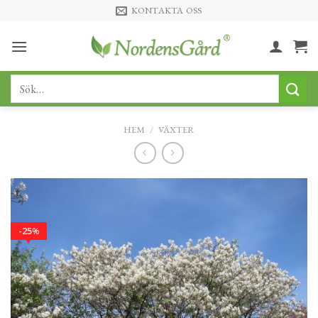
Skip
KONTAKTA OSS
to
content
Sök
efter:
HEM
/
VÄXTER
25
%