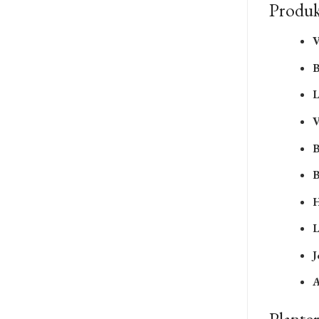
Produk
V
B
L
V
B
B
H
L
J
A