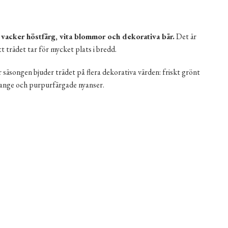
vacker höstfärg, vita blommor och dekorativa bär.
Det är
tt trädet tar för mycket plats i bredd.
säsongen bjuder trädet på flera dekorativa värden: friskt grönt
orange och purpurfärgade nyanser.