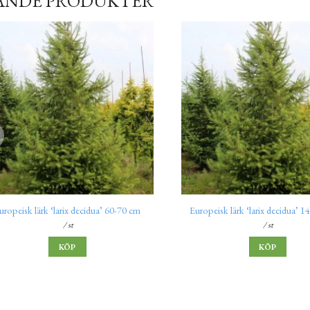
ANDE PRODUKTER
uropeisk lärk ‘larix decidua’ 60-70 cm
Europeisk lärk ‘larix decidua’ 
/ st
/ st
KÖP
KÖP