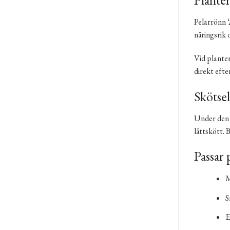
Planter
Pelarrönn ‘
näringsrik 
Vid planter
direkt efte
Skötsel
Under den f
lättskött. 
Passar 
M
S
E