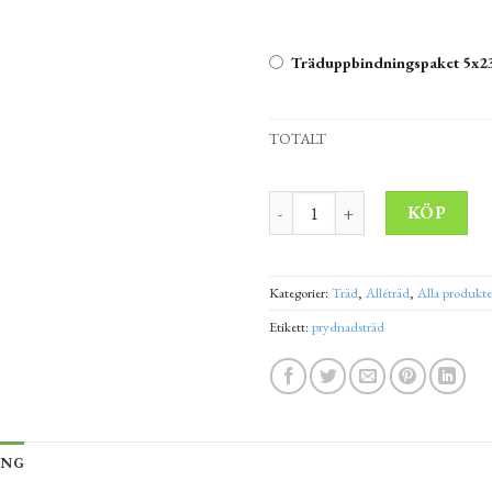
Träduppbindningspaket 5x23
TOTALT
Pelarrönn 'Autumn Spire' 350
Alt
KÖP
Kategorier:
Träd
,
Alléträd
,
Alla produkte
Etikett:
prydnadsträd
ING