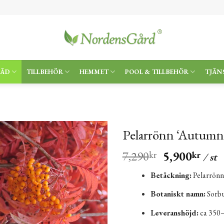
RÄD
TILLBEHÖR
HEMMET
POOL & TILLBEHÖR
TJÄN
Pelarrönn ‘Autumn
7,290
5,900
kr
kr
/ st
Betäckning:
Pelarrönn
Botaniskt namn:
Sorbu
Leveranshöjd:
ca 350