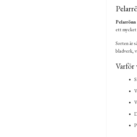
Pelarr
Pelarrönn
ett mycket 
Sorten är s
bladverk, 
Varför 
S
V
V
D
P