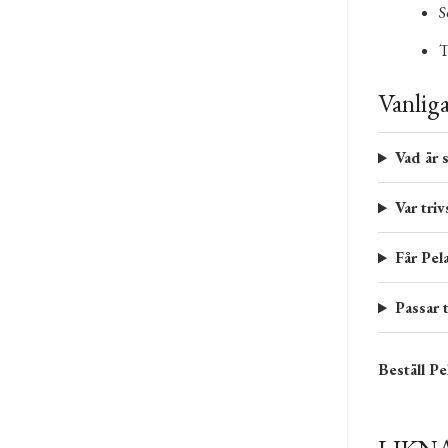
S
T
Vanlig
Vad är 
Var tri
Får Pel
Passar 
Beställ Pe