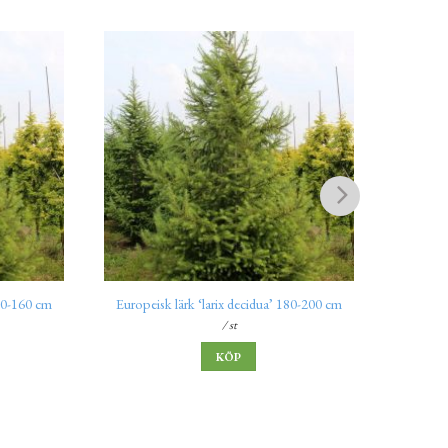
Ov
140-160 cm
Europeisk lärk ‘larix decidua’ 180-200 cm
ov
/ st
KÖP