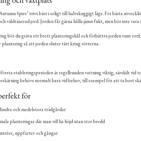
ing och växtplats
Autumn Spire’ trivs bäst i soligt till halvskuggigt läge. För bästa utvec
och väldränerad jord. Jorden får gärna hålla jämn fukt, men bör inte vara 
ing bör du gräva ett brett planteringshål och förbättra jorden runt rot
r plantering så att jorden sluter tätt kring rötterna.
örsta etableringsperioden är regelbunden vattning viktig, särskilt vid tor
Beskärning behövs normalt bara vid behov, till exempel för att ta bort sk
perfekt för
indre och medelstora trädgårdar
mala planteringar där man vill ha höjd utan stor bredd
ntréer, uppfarter och gångar