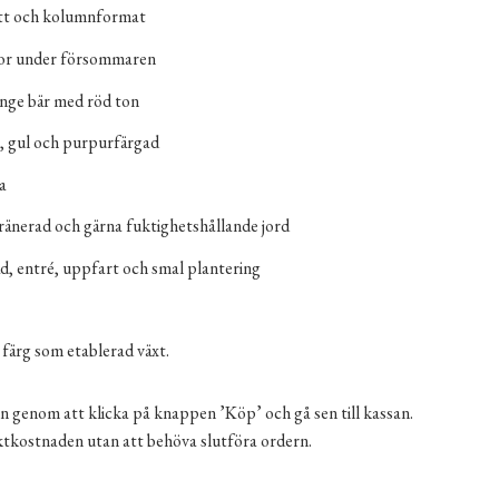
tt och kolumnformat
or under försommaren
nge bär med röd ton
, gul och purpurfärgad
ga
ränerad och gärna fuktighetshållande jord
äd, entré, uppfart och smal plantering
 färg som etablerad växt.
n genom att klicka på knappen ’Köp’ och gå sen till kassan.
aktkostnaden utan att behöva slutföra ordern.