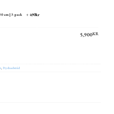
+ 490kr
0 cm | 3-pack
5,900
KR
–450 cm mängd
ernative:
r
,
Prydnadsträd