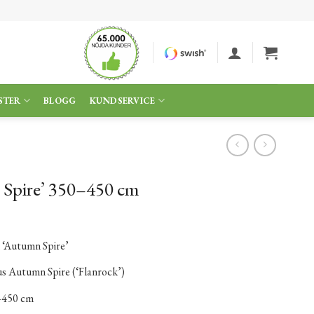
STER
BLOGG
KUNDSERVICE
 Spire’ 350–450 cm
 ‘Autumn Spire’
s Autumn Spire (‘Flanrock’)
–450 cm