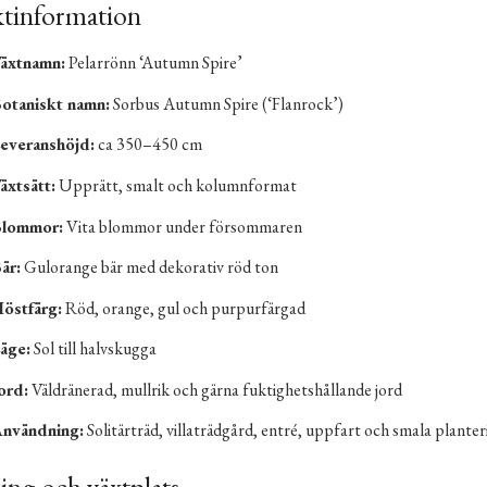
tinformation
äxtnamn:
Pelarrönn ‘Autumn Spire’
otaniskt namn:
Sorbus Autumn Spire (‘Flanrock’)
everanshöjd:
ca 350–450 cm
äxtsätt:
Upprätt, smalt och kolumnformat
lommor:
Vita blommor under försommaren
är:
Gulorange bär med dekorativ röd ton
östfärg:
Röd, orange, gul och purpurfärgad
äge:
Sol till halvskugga
ord:
Väldränerad, mullrik och gärna fuktighetshållande jord
nvändning:
Solitärträd, villaträdgård, entré, uppfart och smala planter