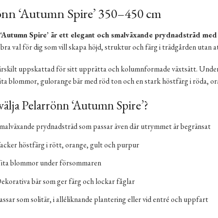
önn ‘Autumn Spire’ 350–450 cm
 ‘Autumn Spire’ är ett elegant och smalväxande prydnadsträd med 
bra val för dig som vill skapa höjd, struktur och färg i trädgården utan a
ärskilt uppskattad för sitt upprätta och kolumnformade växtsätt. Under 
vita blommor, gulorange bär med röd ton och en stark höstfärg i röda, 
välja Pelarrönn ‘Autumn Spire’?
malväxande prydnadsträd som passar även där utrymmet är begränsat
acker höstfärg i rött, orange, gult och purpur
ita blommor under försommaren
ekorativa bär som ger färg och lockar fåglar
assar som solitär, i alléliknande plantering eller vid entré och uppfart