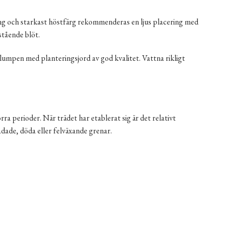
kling och starkast höstfärg rekommenderas en ljus placering med
stående blöt.
klumpen med planteringsjord av god kvalitet. Vattna rikligt
ra perioder. När trädet har etablerat sig är det relativt
adade, döda eller felväxande grenar.