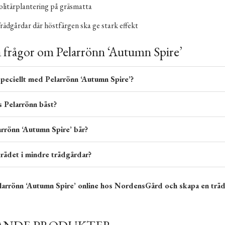
olitärplantering på gräsmatta
rädgårdar där höstfärgen ska ge stark effekt
a frågor om Pelarrönn ‘Autumn Spire’
speciellt med Pelarrönn ‘Autumn Spire’?
vs Pelarrönn bäst?
arrönn ‘Autumn Spire’ bär?
trädet i mindre trädgårdar?
larrönn ‘Autumn Spire’ online hos NordensGård och skapa en trädg