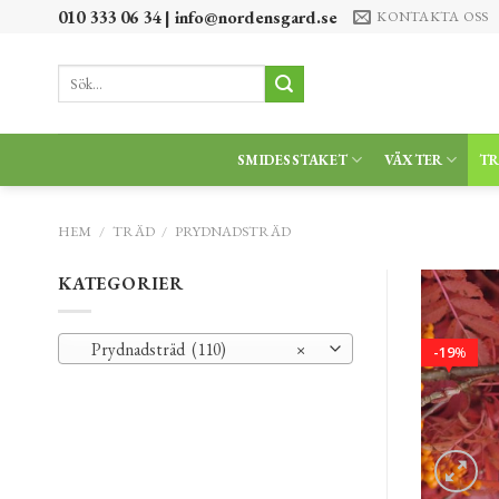
Skip
010 333 06 34 |
info@nordensgard.se
KONTAKTA OSS
to
content
Sök
efter:
SMIDESSTAKET
VÄXTER
T
HEM
/
TRÄD
/
PRYDNADSTRÄD
KATEGORIER
Prydnadsträd (110)
×
19
%