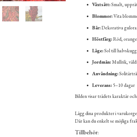
Växtsätt:
Smalt, upprä
Blommor:
Vita blomm
Bär:
Dekorativa gulora
Höstfärg:
Röd, orange
Läge:
Sol till halvskug
Jordmån:
Mullrik, väld
Användning:
Solitärtr
Leverans:
5–10 dagar
Bilden visar trädets karaktär och
Lägg dina produkter i varukorge
Där kan du enkelt se möjliga fr
Tillbehör: