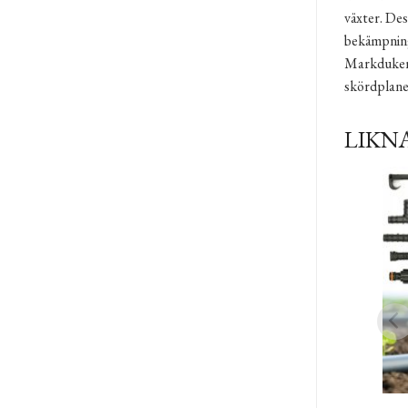
växter. Des
bekämpnin
Markduken 
skördplaner
LIKN