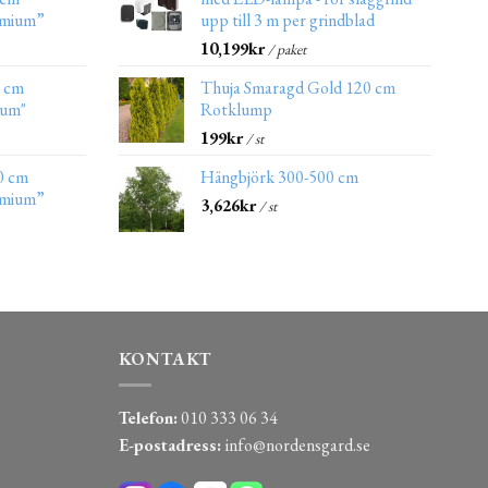
emium”
upp till 3 m per grindblad
10,199
kr
/ paket
0 cm
Thuja Smaragd Gold 120 cm
ium"
Rotklump
199
kr
/ st
0 cm
Hängbjörk 300-500 cm
emium”
3,626
kr
/ st
KONTAKT
Telefon:
010 333 06 34
E-postadress:
info@nordensgard.se