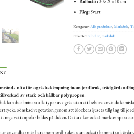
Rullmått:
30×20×10 cm
Färg:
Svart
Kategorier:
Alla produkter
,
Markduk
,
Ti
Etiketter:
tillbehör
,
markduk
ING
nvänds ofta för ogräsbekämpning inom jordbruk, trädgårdsodling
illverkad av stark och hållbar polypropen.
k kan du eliminera alla typer av ogräs utan att behöva använda kemiska
ertrycka oönskad vegetation genom att blockera ljusets tillgång till jord
att inga vattenpölar bildas på duken. Detta ökar också marktemperatur
är användbar inte bara inom jordbruket utan också i hemmaträdgårdar. De