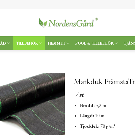
RÄD
TILLBEHÖR
HEMMET
POOL & TILLBEHÖR
TJÄN
Markduk FrämstaTr
/ st
Bredd:
3,2 m
Längd:
10 m
Tjocklek:
70 g/m²