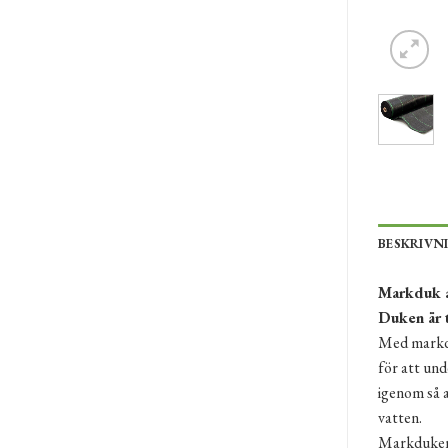
BESKRIVN
Markduk a
Duken är t
Med markdu
för att und
igenom så 
vatten.
Markduken 