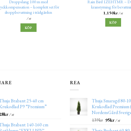
Droppslang 100 m med
Rain Bird 1ZEHTMR – Di
ryckkompensation – komplett set för
kranstyrning för bevattn
droppbevattning i trädgården
1,150
kr
/ st
/ st
KÖP
KÖP
JARE
REA
Thuja Brabant 25-40 cm
Thuja Smaragd 80-10
Krukodlad P9 “Premium”
Krukodlad Premium (
NordensGård Sverig
28
kr
/ st
139
kr
95
kr
/ st
Thuja Brabant 140-160 cm
Rotklump "EXKLUSIV"
Thuja Brabant 60-80