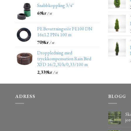
Snabbkoppling 3/4"
69
kr
/ st
PE Bevattningsrör PE100 DN
16x1.2 PN4 100 m
709
kr
/ st
Droppledning med
tryckkompensation Rain Bird
XFD 16/2,3l/h/0,33/100 m
2,339
kr
/ st
ADRESS
BLOGG
Sko
jor