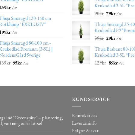
Krukodlad 3-5L “Pr
259
kr
/ st
90
kr
79
kr
/ st
Thuja Smaragd 120-140 cm
Rotklump "EXKLUSIV"
Thuja Smaragd 25-4
Krukodlad P9 "Prem
199
kr
/ st
39
kr
29
kr
/ st
Thuja Smaragd 80-100 cm -
Krukodlad Premium (3-5L) |
Thuja Brabant 80-10
NordensGård Sverige
Krukodlad 3-5L “Pr
139
kr
95
kr
129
kr
89
kr
/ st
/ st
KUNDSERVICE
Kontakta oss
gslind ‘Greenspire’ – plantering,
Leveransinfo
d, vattning och skötsel
Frågor & svar