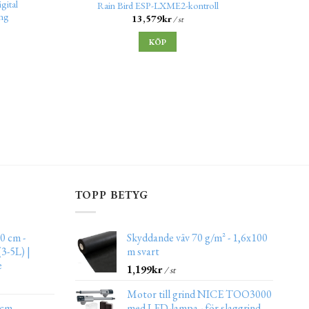
gital
Rain Bird ESP-LXME2-kontroll
ing
dropp
13,579
kr
/ st
KÖP
TOPP BETYG
0 cm -
Skyddande väv 70 g/m² - 1,6x100
3-5L) |
m svart
e
1,199
kr
/ st
Motor till grind NICE TOO3000
 cm
med LED-lampa - för slaggrind