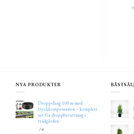
t
NYA PRODUKTER
BÄSTSÄL
Droppslang 100 m med
tryckkompensation – komplett
set för droppbevattning i
trädgården
/ st