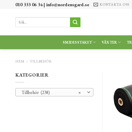
Skip
010 333 06 34 |
info@nordensgard.se
KONTAKTA OSS
to
content
Sök
efter:
SMIDESSTAKET
VÄXTER
T
HEM
/
TILLBEHÖR
KATEGORIER
Tillbehör (238)
×