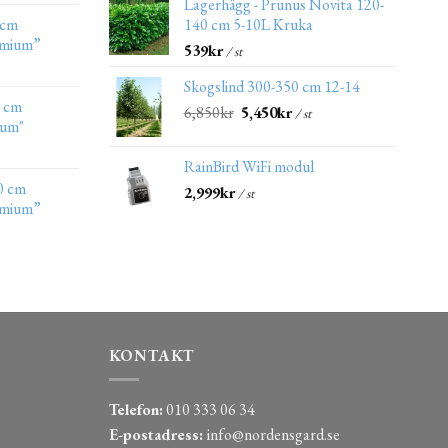
Lagerhägg - Prunus Novita 120-
 cm
140 cm 5-10L Kruka
emium”
539
kr
/ st
Skogslind 300-350 cm 12-14
0 cm
6,850
kr
5,450
kr
/ st
ium"
RainBird WiFi modul
0 cm
2,999
kr
/ st
emium”
KONTAKT
Telefon:
010 333 06 34
E-postadress:
info@nordensgard.se