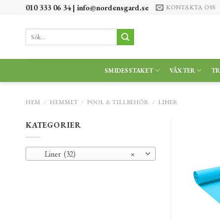
Skip
010 333 06 34 |
info@nordensgard.se
KONTAKTA OSS
to
content
Sök
efter:
SMIDESSTAKET
VÄXTER
T
HEM
/
HEMMET
/
POOL & TILLBEHÖR
/
LINER
KATEGORIER
Liner (32)
×