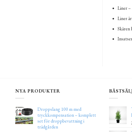
Liner –
Liner ä
Skären h
Insatse
NYA PRODUKTER
BÄSTSÄL
Droppslang 100 m med
tryckkompensation – komplett
set för droppbevattning i
trädgården