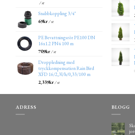
/ st
Snabbkoppling 3/4"
69
kr
/ st
PE Bevattningsrör PE100 DN
16x1.2 PN4 100 m
709
kr
/ st
Droppledning med
tryckkompensation Rain Bird
XFD 16/2,3l/h/0,33/100 m
2,339
kr
/ st
ADRESS
BLOGG
Sko
jor