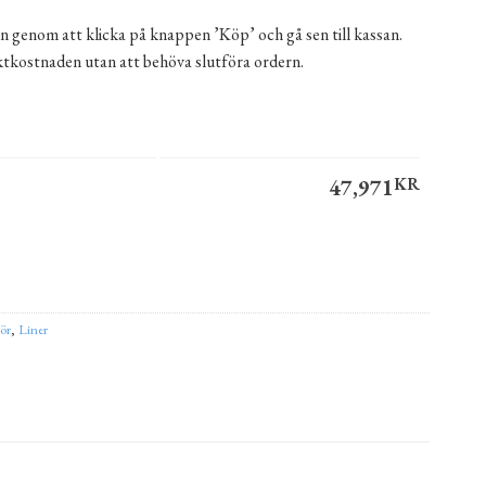
n genom att klicka på knappen ’Köp’ och gå sen till kassan.
aktkostnaden utan att behöva slutföra ordern.
47,971
KR
x1,5 m mängd
ernative:
hör
,
Liner