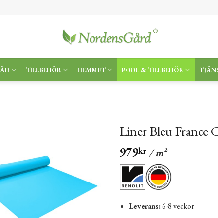
RÄD
TILLBEHÖR
HEMMET
POOL & TILLBEHÖR
TJÄN
Liner Bleu France C
979
kr
/ m²
Leverans:
6-8 veckor