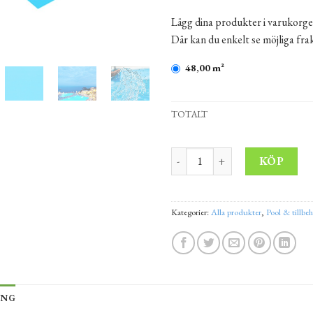
Lägg dina produkter i varukorge
Där kan du enkelt se möjliga fr
48,00 m²
TOTALT
Liner Bleu France Classic 12x4
Alt
KÖP
Kategorier:
Alla produkter
,
Pool & tillbe
ING