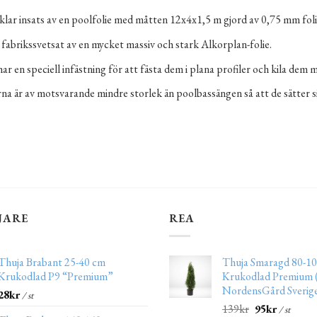
 klar insats av en poolfolie med måtten 12x4x1,5 m gjord av 0,75 mm foli
r fabrikssvetsat av en mycket massiv och stark Alkorplan-folie.
ar en speciell infästning för att fästa dem i plana profiler och kila dem 
rna är av motsvarande mindre storlek än poolbassängen så att de sätter s
JARE
REA
Thuja Brabant 25-40 cm
Thuja Smaragd 80-10
Krukodlad P9 “Premium”
Krukodlad Premium (
NordensGård Sverig
28
kr
/ st
139
kr
95
kr
/ st