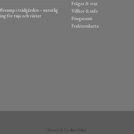
Frågor & svar
fesump i trädgården – naturlig
Villkor & info
ing för tuja och växter
Prisgaranti
Fraktzonkarta
Privacy & Cookies Policy