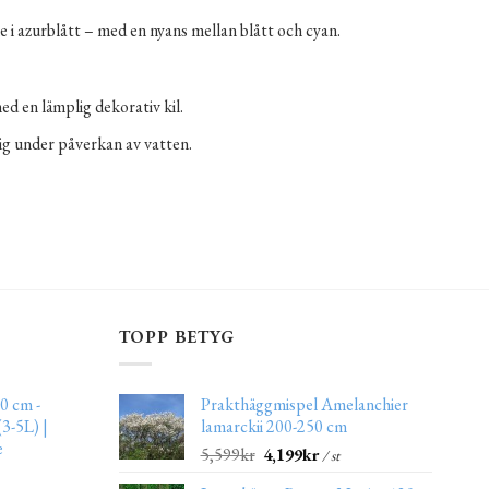
e i azurblått – med en nyans mellan blått och cyan.
med en lämplig dekorativ kil.
ig under påverkan av vatten.
TOPP BETYG
0 cm -
Prakthäggmispel Amelanchier
3-5L) |
lamarckii 200-250 cm
e
5,599
kr
4,199
kr
/ st