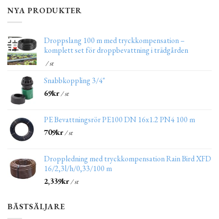
NYA PRODUKTER
Droppslang 100 m med tryckkompensation –
komplett set för droppbevattning i trädgården
/ st
Snabbkoppling 3/4"
69
kr
/ st
PE Bevattningsrör PE100 DN 16x1.2 PN4 100 m
709
kr
/ st
Droppledning med tryckkompensation Rain Bird XFD
16/2,3l/h/0,33/100 m
2,339
kr
/ st
BÄSTSÄLJARE