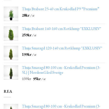
Thuja Brabant 25-40 cm Krukodlad P9 “Premium”
28
kr
/ st
Thuja Brabant 140-160 cm Rotklump "EXKLUSIV"
259
kr
/ st
Thuja Smaragd 120-140 cm Rotklump "EXKLUSIV"
199
kr
/ st
Thuja Smaragd 80-100 cm - Krukodlad Premium (3-
5L) | NordensGård Sverige
139
kr
95
kr
/ st
REA
Thuja Smaragd 80-100 cm - Krukodlad Premium (3-