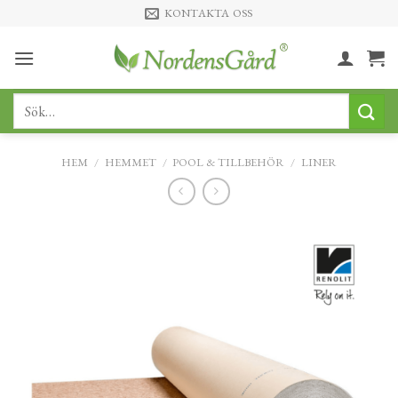
Skip
KONTAKTA OSS
to
content
Sök
efter:
HEM
/
HEMMET
/
POOL & TILLBEHÖR
/
LINER