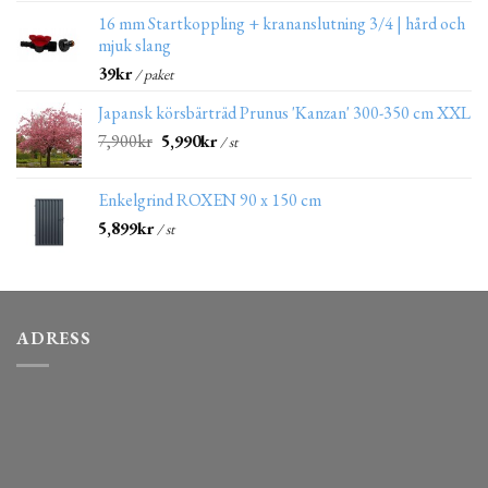
16 mm Startkoppling + krananslutning 3/4 | hård och
mjuk slang
39
kr
/ paket
Japansk körsbärträd Prunus 'Kanzan' 300-350 cm XXL
7,900
kr
5,990
kr
/ st
Enkelgrind ROXEN 90 x 150 cm
5,899
kr
/ st
ADRESS