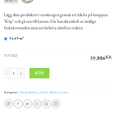
Lägg dina produkter i varukorgen genom att klicka på knappen
’Köp’ och gå sen till kassan. Där kan du enkelt se möjliga
fraktkostnaden utan att behöva slutföra ordern.
34,65 m²
TOTALT
39,886
KR
Liner 3D PCV Alkorplan 3000 Touch Sublime tjocklek 2 mm bredd
Alternative:
KÖP
Kategorier:
Alla produkter
,
Pool & tillbehör
,
Liner