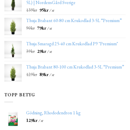
5L) | NordensGård Sverige
139
kr
95
kr
/ st
Thuja Brabant 60-80 cm Krukodlad 3-5L “Premium”
90
kr
79
kr
/ st
Thuja Smaragd 25-40 cm Krukodlad P9 "Premium"
39
kr
29
kr
/ st
Thuja Brabant 80-100 cm Krukodlad 3-5L “Premium”
129
kr
89
kr
/ st
TOPP BETYG
Gödning, Rhododendron 1 kg
129
kr
/ st