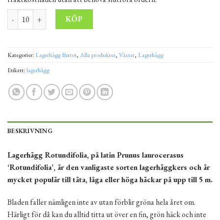
Lagerhägg – Rotundifolia trestammad 40-60 cm Barrot mängd
Alternative:
KÖP
Kategorier:
Lagerhägg Barrot
,
Alla produkter
,
Växter
,
Lagerhägg
Etikett:
lagerhägg
BESKRIVNING
Lagerhägg Rotundifolia, på latin Prunus laurocerasus
‘Rotundifolia’, är den vanligaste sorten lagerhäggkers och är
mycket populär till täta, låga eller höga häckar på upp till 5 m.
Bladen faller nämligen inte av utan förblir gröna hela året om.
Härligt för då kan du alltid titta ut över en fin, grön häck och inte