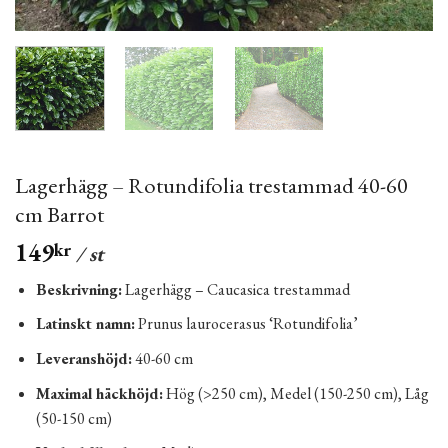
Lagerhägg – Rotundifolia trestammad 40-60
cm Barrot
149
kr
/ st
Beskrivning:
Lagerhägg – Caucasica trestammad
Latinskt namn:
Prunus laurocerasus ‘Rotundifolia’
Leveranshöjd:
40-60 cm
Maximal häckhöjd:
Hög (>250 cm), Medel (150-250 cm), Låg
(50-150 cm)