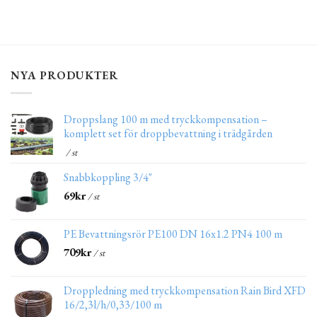
NYA PRODUKTER
Droppslang 100 m med tryckkompensation –
komplett set för droppbevattning i trädgården
/ st
Snabbkoppling 3/4"
69
kr
/ st
PE Bevattningsrör PE100 DN 16x1.2 PN4 100 m
709
kr
/ st
Droppledning med tryckkompensation Rain Bird XFD
16/2,3l/h/0,33/100 m