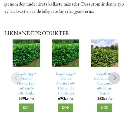
igenom den under årets kallaste månader. Dessutom är denna typ
av häckväxt en av de billigaste lagerhäggsorterna.
LIKNANDE PRODUKTER
Lagerhägg –
Lagerhägg –
Lagerhägg
Prunus
Prunus
trestammad –
Novita 120-
Novita 140-
Caucasica
140 cm 5-
160 cm 5-
40-60 cm
10L Kruka
10L Kruka
Barrot
539
kr
690
kr
162
kr
/ st
/ st
/ st
KÖP
KÖP
KÖP