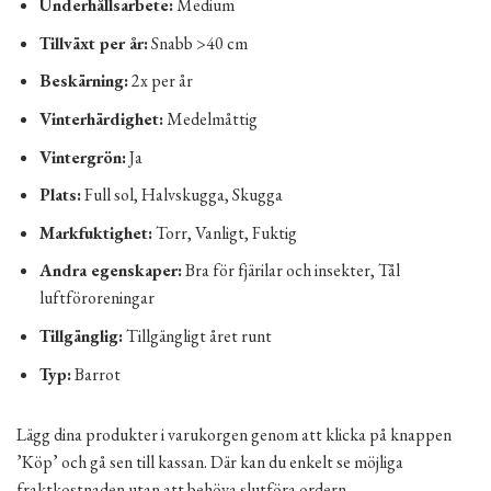
Underhållsarbete:
Medium
Tillväxt per år:
Snabb >40 cm
Beskärning:
2x per år
Vinterhärdighet:
Medelmåttig
Vintergrön:
Ja
Plats:
Full sol, Halvskugga, Skugga
Markfuktighet:
Torr, Vanligt, Fuktig
Andra egenskaper:
Bra för fjärilar och insekter, Tål
luftföroreningar
Tillgänglig:
Tillgängligt året runt
Typ:
Barrot
Lägg dina produkter i varukorgen genom att klicka på knappen
’Köp’ och gå sen till kassan. Där kan du enkelt se möjliga
fraktkostnaden utan att behöva slutföra ordern.