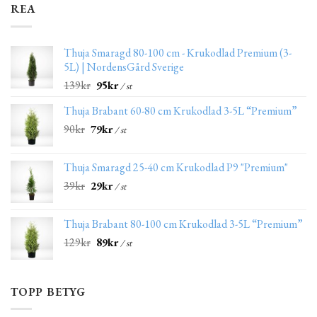
REA
Thuja Smaragd 80-100 cm - Krukodlad Premium (3-
5L) | NordensGård Sverige
139
kr
95
kr
/ st
Thuja Brabant 60-80 cm Krukodlad 3-5L “Premium”
90
kr
79
kr
/ st
Thuja Smaragd 25-40 cm Krukodlad P9 "Premium"
39
kr
29
kr
/ st
Thuja Brabant 80-100 cm Krukodlad 3-5L “Premium”
129
kr
89
kr
/ st
TOPP BETYG