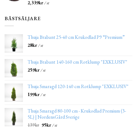
2,339
kr
/ st
BÄSTSÄLJARE
Thuja Brabant 25-40 cm Krukodlad P9 “Premium”
28
kr
/ st
Thuja Brabant 140-160 cm Rotklump "EXKLUSIV"
259
kr
/ st
Thuja Smaragd 120-140 cm Rotklump "EXKLUSIV"
199
kr
/ st
Thuja Smaragd 80-100 cm - Krukodlad Premium (3-
5L) | NordensGård Sverige
139
kr
95
kr
/ st