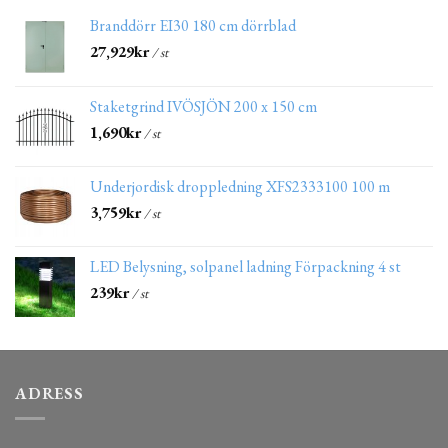
Branddörr EI30 180 cm dörrblad
27,929
kr
/ st
Staketgrind IVÖSJÖN 200 x 150 cm
1,690
kr
/ st
Underjordisk droppledning XFS2333100 100 m
3,759
kr
/ st
LED Belysning, solpanel ladning Förpackning 4 st
239
kr
/ st
ADRESS