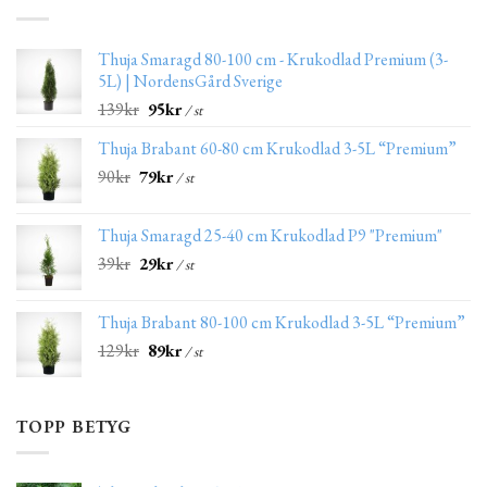
Thuja Smaragd 80-100 cm - Krukodlad Premium (3-
5L) | NordensGård Sverige
139
kr
95
kr
/ st
Thuja Brabant 60-80 cm Krukodlad 3-5L “Premium”
90
kr
79
kr
/ st
Thuja Smaragd 25-40 cm Krukodlad P9 "Premium"
39
kr
29
kr
/ st
Thuja Brabant 80-100 cm Krukodlad 3-5L “Premium”
129
kr
89
kr
/ st
TOPP BETYG