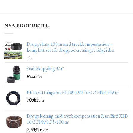
NYA PRODUKTER
Droppslang 100 m med tryckkompensation –
komplett set för droppbevattning i trädgården
/ st
Snabbkoppling 3/4"
69
kr
/ st
PE Bevattningsrör PE100 DN 16x1.2 PN4 100 m
709
kr
/ st
Droppledning med tryckkompensation Rain Bird XFD
16/2,3l/h/0,33/100 m
2,339
kr
/ st