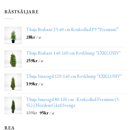
BÄSTSÄLJARE
Thuja Brabant 25-40 cm Krukodlad P9 “Premium”
28
kr
/ st
Thuja Brabant 140-160 cm Rotklump "EXKLUSIV"
259
kr
/ st
Thuja Smaragd 120-140 cm Rotklump "EXKLUSIV"
199
kr
/ st
Thuja Smaragd 80-100 cm - Krukodlad Premium (3-
5L) | NordensGård Sverige
139
kr
95
kr
/ st
REA