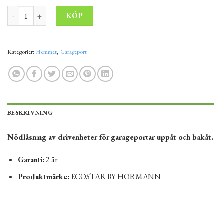
Kabel för urkoppling av garageställdon NET 3 ECOSTAR BY HO
Alternative:
KÖP
Kategorier:
Hemmet
,
Garageport
BESKRIVNING
Nödlåsning av drivenheter för garageportar uppåt och bakåt.
Garanti:
2 år
Produktmärke:
ECOSTAR BY HORMANN