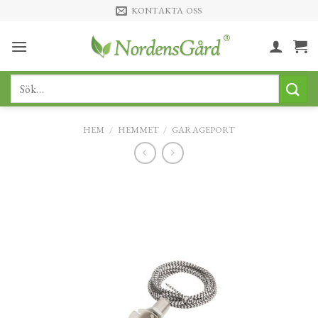
Skip
KONTAKTA OSS
to
content
Sök
efter:
HEM
/
HEMMET
/
GARAGEPORT