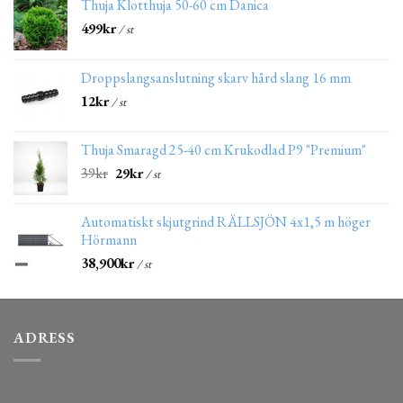
Thuja Klotthuja 50-60 cm Danica
499
kr
/ st
Droppslangsanslutning skarv hård slang 16 mm
12
kr
/ st
Thuja Smaragd 25-40 cm Krukodlad P9 "Premium"
39
kr
29
kr
/ st
Automatiskt skjutgrind RÄLLSJÖN 4x1,5 m höger
Hörmann
38,900
kr
/ st
ADRESS