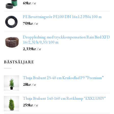
69
kr
/ st
PE Bevattningsrör PE100 DN 16x1.2 PN4 100 m
709
kr
/ st
Droppledning med tryckkompensation Rain Bird XFD
16/2,3l/h/0,33/100 m
2,339
kr
/ st
BÄSTSÄLJARE
Thuja Brabant 25-40 cm Krukodlad P9 “Premium”
28
kr
/ st
Thuja Brabant 140-160 cm Rotklump "EXKLUSIV"
259
kr
/ st