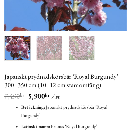
Japanskt prydnadskörsbär ‘Royal Burgundy’
300–350 cm (10–12 cm stamomfång)
7,490
5,900
kr
kr
/ st
Betäckning:
Japanskt prydnadskörsbär ‘Royal
Burgundy’
Latinskt namn:
Prunus ‘Royal Burgundy’