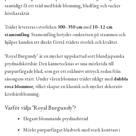
samtidigt få ett träd med både blomning, bladfärg och vacker
höstkaraktär.
Trädet levereras i storleken
300–350 cm
med
10–12 cm
stamomfång
. Stamomfång betyder omkretsen på stammen och
hjälper kunden att direkt förstå trädets storlek och kvalitet.
‘Royal Burgundy’ är en mycket uppskattad sort bland japanska
prydnadskörsbär. Den kännetecknas av sina mörkröda till
purpurfärgade blad, som ger ett exklusivt uttryck redan från
säsongens start. Under våren blommar trädet rikligt med
dubbla
rosa blommor
, vilket skapar en klassisk och mycket dekorativ
körsbärsblomning.
Varför välja ‘Royal Burgundy’?
Elegant blommande prydnadsträd
Mörkt purpurfärgat bladverk med stark kontrast i