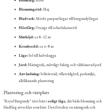
Blomfärg:
Rosa
Blomningstid:
Maj
Bladverk:
Mörkt purpurfärgat till burgundyfärgat
Höstfärg:
Orange till scharlakansröd
Sluthöjd:
ca 8–12 m
Kronbredd:
ca 4–8 m
Läge:
Sol till halvskugga
Jord:
Näringsrik, måttligt fuktig och väldränerad jord
Användning:
Solitärträd, villaträdgård, parkmiljö,
alléliknande plantering
Plantering och växtplats
‘Royal Burgundy’ trivs bäst i
soligt läge
, där både blomning och
bladfärg utvecklas som bäst. Den föredrar en näringsrik och