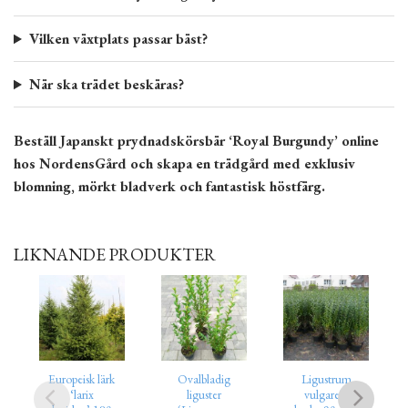
Vilken växtplats passar bäst?
När ska trädet beskäras?
Beställ Japanskt prydnadskörsbär ‘Royal Burgundy’ online
hos NordensGård och skapa en trädgård med exklusiv
blomning, mörkt bladverk och fantastisk höstfärg.
LIKNANDE PRODUKTER
Europeisk lärk
Ovalbladig
Ligustrum
‘larix
liguster
vulgare’ i