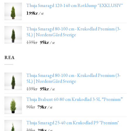
Thuja Smaragd 120-140 cm Rotklump "EXKLUSIV"
199
kr
/ st
Thuja Smaragd 80-100 cm - Krukodlad Premium (3-
5L) | NordensGård Sverige
139
kr
95
kr
/ st
REA
Thuja Smaragd 80-100 cm - Krukodlad Premium (3-
5L) | NordensGård Sverige
139
kr
95
kr
/ st
Thuja Brabant 60-80 cm Krukodlad 3-5L “Premium”
90
kr
79
kr
/ st
Thuja Smaragd 25-40 cm Krukodlad P9 "Premium"
39
kr
29
kr
/ st