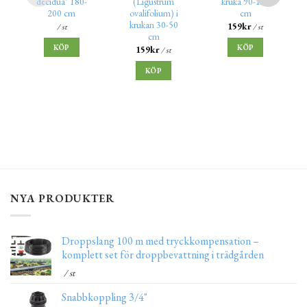
decidua’ 180-
(Ligustrum
kruka 90-110
200 cm
ovalifolium) i
cm
krukan 30-50
159
kr
/ st
/ st
cm
KÖP
KÖP
159
kr
/ st
KÖP
NYA PRODUKTER
Droppslang 100 m med tryckkompensation –
komplett set för droppbevattning i trädgården
/ st
Snabbkoppling 3/4"