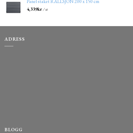
Panel staket RÄLLSJÖN 200 x 150 cm
4,339
kr
/ st
ADRESS
BLOGG