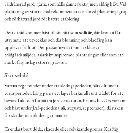
väldränerad jord, gärna som hålls jämnt fuktig men aldrig blöt. Vid
plantering av större träd rekommenderas en bred planteringsgrop
och förbättrad jord för bättre etablering.
Detta träd kommer bäst till sin rätt som
solitär
, där kronan får
utrymme att utvecklas och där blomning och bladfärg kan
upplevas fullt ut. Det passar mycket fint i exklusiva
trädgårdsmiljöer, asiatiskt inspirerade planteringar eller som ett
starkt färginslag i större gräsytor.
Skötselråd
Vattna regelbundet under etableringsperioden, särskilt under
torra perioder. Lägg gärna ett lager barkmull runt trädet för att
bevara fukt och förbättra jordstrukturen. Prunus beskärs varsamt
och bäst under JAS-perioden (juli, augusti, september), då risken
för skador och blödning är mindre.
Ta endast bort döda, skadade eller felväxande grenar. Kraftig