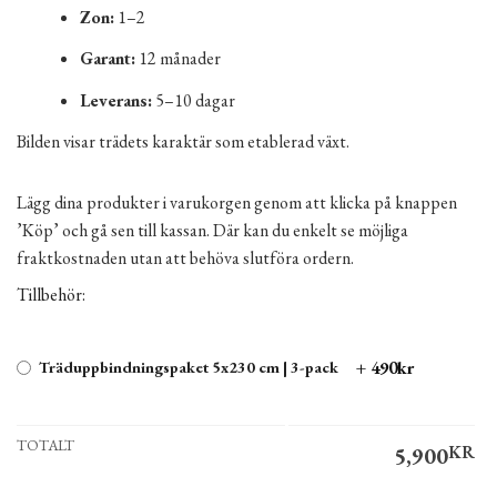
Zon:
1–2
Garant:
12 månader
Leverans:
5–10 dagar
Bilden visar trädets karaktär som etablerad växt.
Lägg dina produkter i varukorgen genom att klicka på knappen
’Köp’ och gå sen till kassan. Där kan du enkelt se möjliga
fraktkostnaden utan att behöva slutföra ordern.
Tillbehör:
+ 490kr
Träduppbindningspaket 5x230 cm | 3-pack
TOTALT
5,900
KR