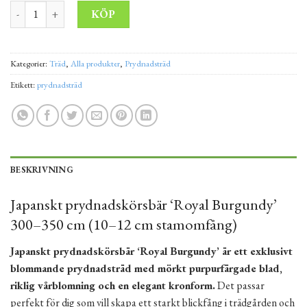
Japanskt prydnadskörsbär 'Royal Burgundy' 300–350 cm (10–12 c
Alternative:
KÖP
Kategorier:
Träd
,
Alla produkter
,
Prydnadsträd
Etikett:
prydnadsträd
BESKRIVNING
Japanskt prydnadskörsbär ‘Royal Burgundy’
300–350 cm (10–12 cm stamomfång)
Japanskt prydnadskörsbär ‘Royal Burgundy’ är ett exklusivt
blommande prydnadsträd med mörkt purpurfärgade blad,
riklig vårblomning och en elegant kronform.
Det passar
perfekt för dig som vill skapa ett starkt blickfång i trädgården och