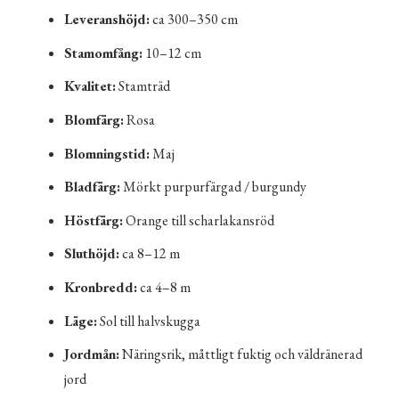
Leveranshöjd:
ca 300–350 cm
Stamomfång:
10–12 cm
Kvalitet:
Stamträd
Blomfärg:
Rosa
Blomningstid:
Maj
Bladfärg:
Mörkt purpurfärgad / burgundy
Höstfärg:
Orange till scharlakansröd
Sluthöjd:
ca 8–12 m
Kronbredd:
ca 4–8 m
Läge:
Sol till halvskugga
Jordmån:
Näringsrik, måttligt fuktig och väldränerad
jord