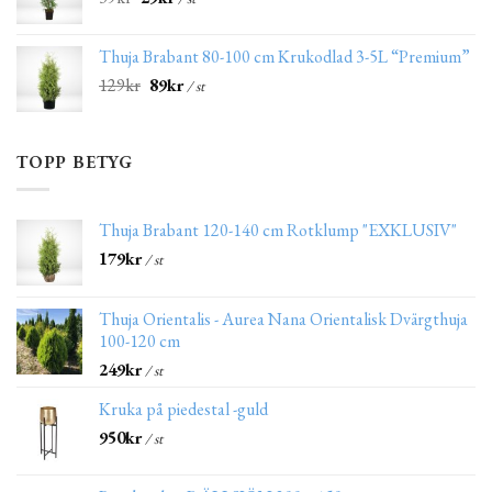
Thuja Brabant 80-100 cm Krukodlad 3-5L “Premium”
129
kr
89
kr
/ st
TOPP BETYG
Thuja Brabant 120-140 cm Rotklump "EXKLUSIV"
179
kr
/ st
Thuja Orientalis - Aurea Nana Orientalisk Dvärgthuja
100-120 cm
249
kr
/ st
Kruka på piedestal -guld
950
kr
/ st