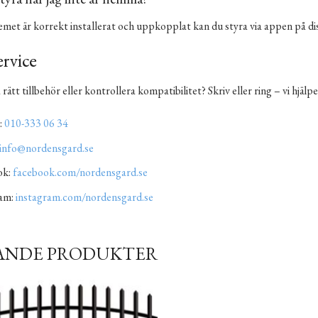
temet är korrekt installerat och uppkopplat kan du styra via appen på di
rvice
a rätt tillbehör eller kontrollera kompatibilitet? Skriv eller ring – vi hjälp
:
010-333 06 34
info@nordensgard.se
ok:
facebook.com/nordensgard.se
ram:
instagram.com/nordensgard.se
ANDE PRODUKTER