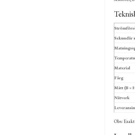
Teknis
Strömförsö
Sekundär 
Matningss
Temperat
Material
Färg
Mått (B × 
Nätverk
Leveransin
Obs: Exakt 