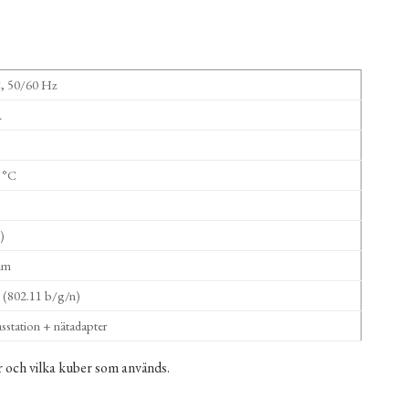
, 50/60 Hz
A
0 °C
)
mm
(802.11 b/g/n)
sstation + nätadapter
r och vilka kuber som används.