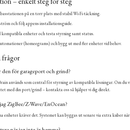
ation – enkelt steg för steg
 basstationen på en torr plats med stabil Wi-Fi-täckning.
ström och följ appens installationsguide.
ll kompatibla enheter och testa styrning samt status.
utomationer (homeegrams) och bygg ut med fler enheter vid behov.
 frågor
 den för garageport och grind?
rain används som central för styrning av kompatibla lösningar. Om du vil
tet med din port/grind – kontakta oss så hjälper vi dig direkt.
 jag ZigBee/Z-Wave/EnOcean?
a enheter kräver det. Systemet kan byggas ut senare via extra kuber när
tyra när jag inte är hemma?