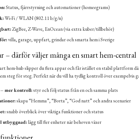
on:
Status, fjärrstyrning och automationer (homeegrams)
k:
Wi-Fi / WLAN (802.11 b/g/n)
bart:
ZigBee, Z-Wave, EnOcean (via extra kuber/tillbehör)
för:
villa, garage, uppfart, grindar och smarta hem i Sverige
r – därför väljer många en smart hem-central
t hem-hub slipper du flera appar och får istället en stabil plattform d
em steg för steg. Perfekt när du vill ha tydlig kontroll över exempelvis 
– mer kontroll:
styr och följ status från en och samma plats
tioner:
skapa “Hemma”, “Borta”, “God natt” och andra scenarier
et:
snabb överblick över viktiga funktioner och status
el utbyggnad:
lägg till fler enheter när behoven växer
funktioner