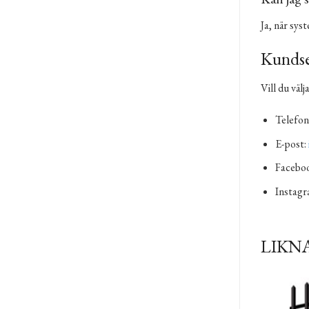
Ja, när sys
Kundse
Vill du välj
Telefon
E-post:
Facebo
Instag
LIKN