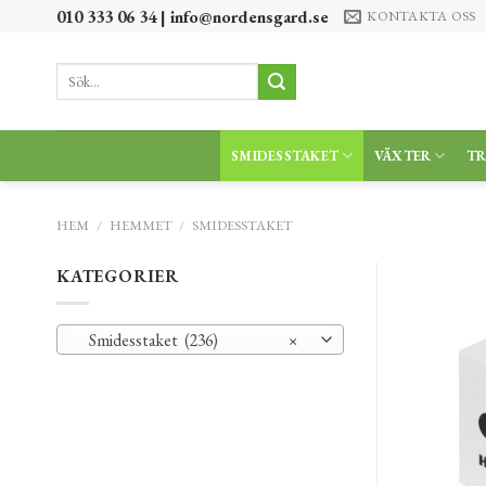
Skip
010 333 06 34 |
info@nordensgard.se
KONTAKTA OSS
to
content
Sök
efter:
SMIDESSTAKET
VÄXTER
T
HEM
/
HEMMET
/
SMIDESSTAKET
KATEGORIER
Smidesstaket (236)
×