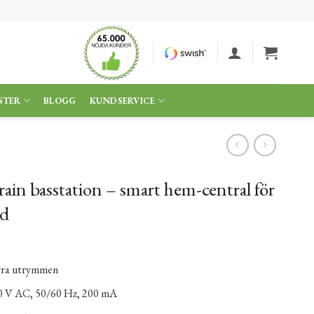
STER
BLOGG
KUNDSERVICE
n basstation – smart hem-central för
nd
rra utrymmen
0 V AC, 50/60 Hz, 200 mA