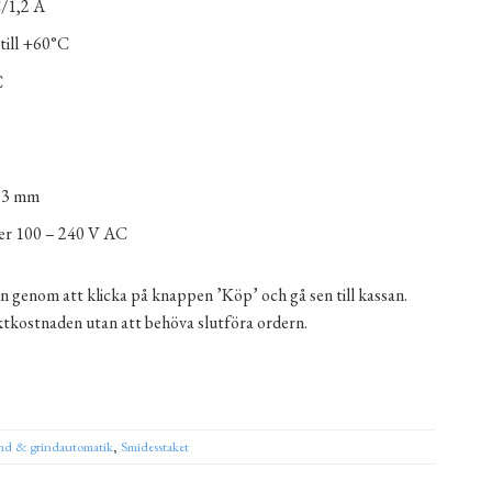
/1,2 A
till +60°C
C
53 mm
r 100 – 240 V AC
n genom att klicka på knappen ’Köp’ och gå sen till kassan.
aktkostnaden utan att behöva slutföra ordern.
 – smart hem-central för garageport och grind mängd
ernative:
ind & grindautomatik
,
Smidesstaket