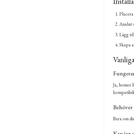
Install
Placera
Anslut 
Lägg ti
Skapa a
Vanliga
Fungerar
Ja, homee B
kompatibili
Behöver
Bara om din
Kan jag s