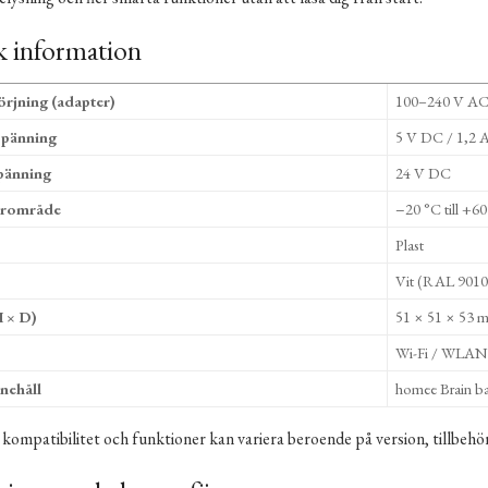
k information
rjning (adapter)
100–240 V AC
spänning
5 V DC / 1,2 
pänning
24 V DC
urområde
−20 °C till +6
Plast
Vit (RAL 9010
H × D)
51 × 51 × 53 
Wi-Fi / WLAN 
nehåll
homee Brain ba
kompatibilitet och funktioner kan variera beroende på version, tillbehö