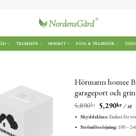
RÄD
TILLBEHÖR
HEMMET
POOL & TILLBEHÖR
TJÄN
Hörmann homee Brai
garageport och gri
5,890
5,290
kr
kr
/ st
Skyddsklass:
Endast för to
Strömförsörjning:
100 – 24