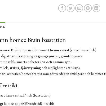
ING
n homee Brain basstation
homee Brain
är en modern
smart hem-central
(smart home hub)
 dig att samla styrning av
garageportar
,
grindöppnare
kompatibla smarta enheter i
en och samma app
.
rblick,
status
,
fjärrstyrning
och möjligheten att skapa
ner
(scenarier/homeegrams) som gör vardagen smidigare och hemmet t
översikt
rt hem-central / hub (basstation)
g:
homee-app (iOS/Android) + webb