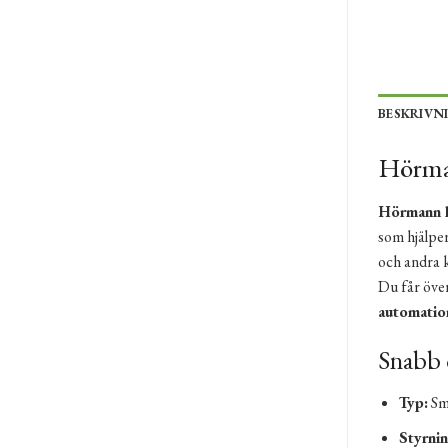
BESKRIVN
Hörman
Hörmann 
som hjälper
och andra 
Du får öve
automatio
Snabb 
Typ:
Sma
Styrnin