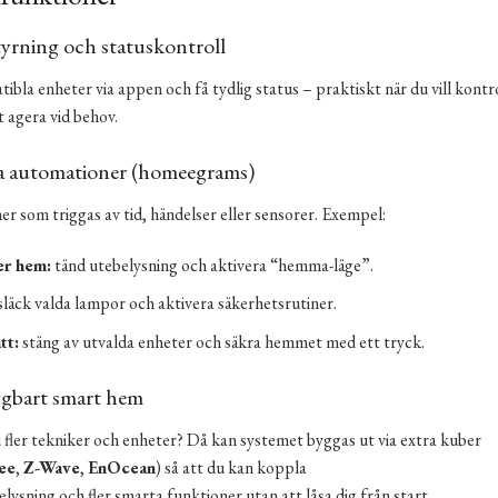
yrning och statuskontroll
ibla enheter via appen och få tydlig status – praktiskt när du vill kont
t agera vid behov.
a automationer (homeegrams)
er som triggas av tid, händelser eller sensorer. Exempel:
r hem:
tänd utebelysning och aktivera “hemma-läge”.
släck valda lampor och aktivera säkerhetsrutiner.
tt:
stäng av utvalda enheter och säkra hemmet med ett tryck.
gbart smart hem
 fler tekniker och enheter? Då kan systemet byggas ut via extra kuber
ee
,
Z-Wave
,
EnOcean
) så att du kan koppla
elysning och fler smarta funktioner utan att låsa dig från start.