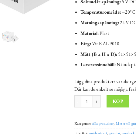
Sekundär spänning:
5 V DC
Temperaturområde:
−20°C 
Matningsspänning:
24 V D
Material:
Plast
Färg:
Vit RAL 9010
Mått (B x H x D):
51×51×
Leveransinnehåll:
Nätadapte
Lägg dina produkter i varukorge
Där kan du enkelt se möjliga fr
Hörmann homee Brain basstation
Alt
KÖP
Kategorier:
Alla produkter
,
Motor till gr
Etiketter:
smidesstaket
,
grindar
,
murlock