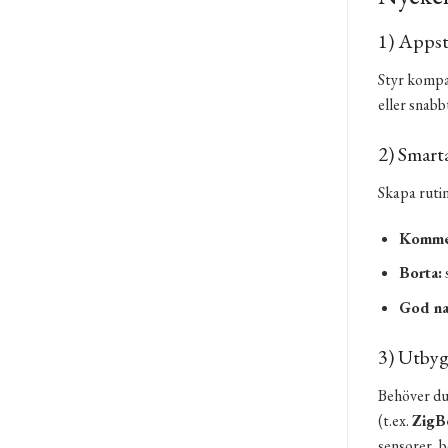
1) Appst
Styr kompat
eller snabb
2) Smart
Skapa rutin
Komme
Borta:
God na
3) Utbyg
Behöver du
(t.ex.
ZigB
sensorer, b