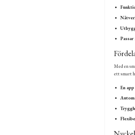
Funkti
Nätver
Utbygg
Passar 
Fördela
Med en smar
ett smart h
En app 
Automa
Tryggh
Flexib
Nyckel