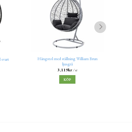
Hängstol med ställning William Brun
 svart
Hängst
ljusgrå
3,119
kr
/ st
KÖP