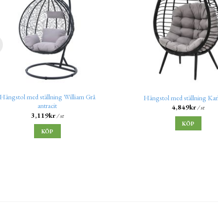
Hängstol med ställning William Grå
Hängstol med ställning Karl
antracit
4,849
kr
/ st
3,119
kr
/ st
KÖP
KÖP