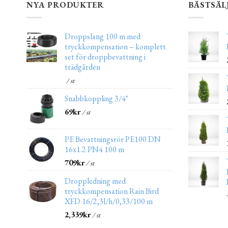
NYA PRODUKTER
BÄSTSÄL
Droppslang 100 m med
tryckkompensation – komplett
set för droppbevattning i
trädgården
/ st
Snabbkoppling 3/4"
69
kr
/ st
PE Bevattningsrör PE100 DN
16x1.2 PN4 100 m
709
kr
/ st
Droppledning med
tryckkompensation Rain Bird
XFD 16/2,3l/h/0,33/100 m
2,339
kr
/ st