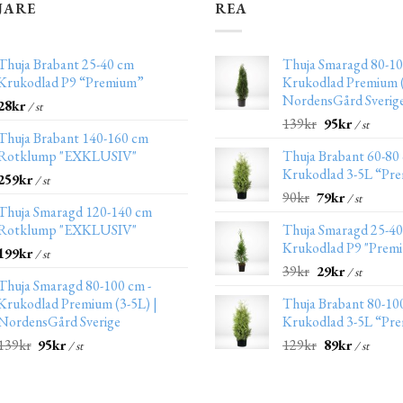
JARE
REA
Thuja Brabant 25-40 cm
Thuja Smaragd 80-10
Krukodlad P9 “Premium”
Krukodlad Premium (
NordensGård Sverig
28
kr
/ st
139
kr
95
kr
/ st
Thuja Brabant 140-160 cm
Rotklump "EXKLUSIV"
Thuja Brabant 60-80
Krukodlad 3-5L “Pr
259
kr
/ st
90
kr
79
kr
/ st
Thuja Smaragd 120-140 cm
Rotklump "EXKLUSIV"
Thuja Smaragd 25-4
Krukodlad P9 "Prem
199
kr
/ st
39
kr
29
kr
/ st
Thuja Smaragd 80-100 cm -
Krukodlad Premium (3-5L) |
Thuja Brabant 80-10
NordensGård Sverige
Krukodlad 3-5L “Pr
139
kr
95
kr
129
kr
89
kr
/ st
/ st