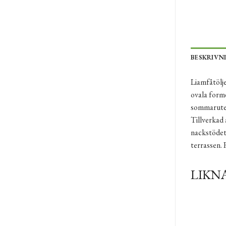
BESKRIVN
Liamfåtölje
ovala forme
sommarutem
Tillverkad 
nackstödet 
terrassen. 
LIKN