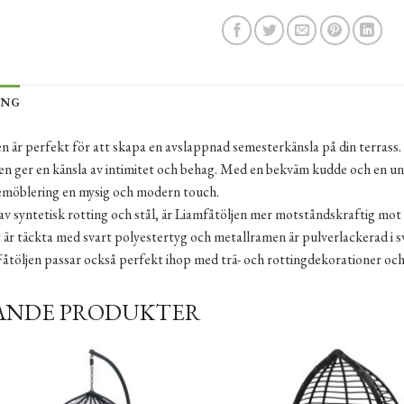
ING
n är perfekt för att skapa en avslappnad semesterkänsla på din terrass
n ger en känsla av intimitet och behag. Med en bekväm kudde och en uni
öblering en mysig och modern touch.
av syntetisk rotting och stål, är Liamfåtöljen mer motståndskraftig mot
är täckta med svart polyestertyg och metallramen är pulverlackerad i s
Fåtöljen passar också perfekt ihop med trä- och rottingdekorationer och 
ANDE PRODUKTER