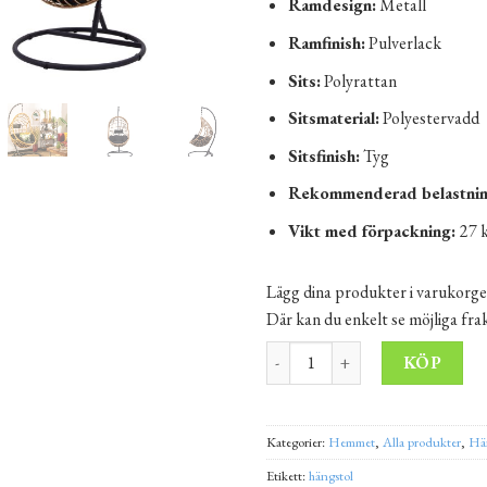
Ramdesign:
Metall
Ramfinish:
Pulverlack
Sits:
Polyrattan
Sitsmaterial:
Polyestervadd
Sitsfinish:
Tyg
Rekommenderad belastnin
Vikt med förpackning:
27 
Lägg dina produkter i varukorge
Där kan du enkelt se möjliga fr
Hängstol med ställning Liam sv
Alt
KÖP
Kategorier:
Hemmet
,
Alla produkter
,
Hän
Etikett:
hängstol