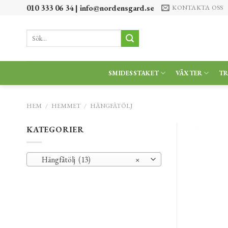
Skip
010 333 06 34 |
info@nordensgard.se
KONTAKTA OSS
to
content
Sök
efter:
SMIDESSTAKET
VÄXTER
T
HEM
/
HEMMET
/
HÄNGFÅTÖLJ
KATEGORIER
Hängfåtölj (13)
×