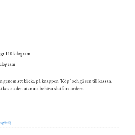
g:
110 kilogram
kilogram
n genom att klicka på knappen ’Köp’ och gå sen till kassan.
aktkostnaden utan att behöva slutföra ordern.
art mängd
ernative:
gfåtölj