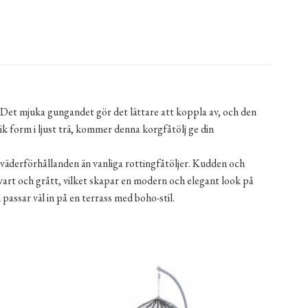
. Det mjuka gungandet gör det lättare att koppla av, och den
k form i ljust trä, kommer denna korgfåtölj ge din
 väderförhållanden än vanliga rottingfåtöljer. Kudden och
vart och grått, vilket skapar en modern och elegant look på
passar väl in på en terrass med boho-stil.