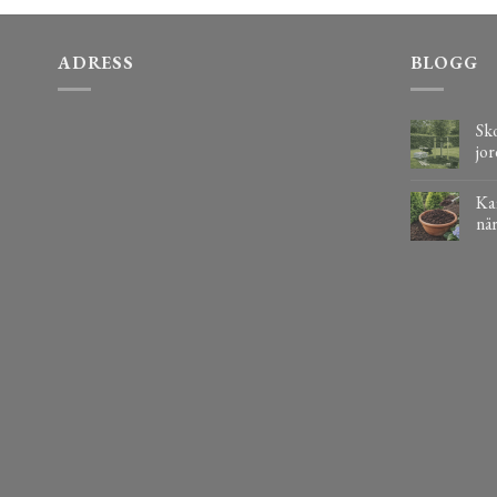
ADRESS
BLOGG
Sko
jor
Kaf
när