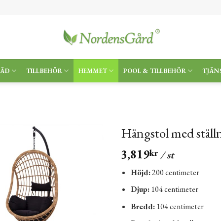
RÄD
TILLBEHÖR
HEMMET
POOL & TILLBEHÖR
TJÄN
Hängstol med ställ
3,819
kr
/ st
Höjd:
200 centimeter
Djup:
104 centimeter
Bredd:
104 centimeter