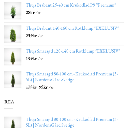
Thuja Brabant 25-40 cm Krukodlad P9 “Premium”
28
kr
/ st
Thuja Brabant 140-160 cm Rotklump "EXKLUSIV"
259
kr
/ st
Thuja Smaragd 120-140 cm Rotklump "EXKLUSIV"
199
kr
/ st
Thuja Smaragd 80-100 cm - Krukodlad Premium (3-
5L) | NordensGård Sverige
139
kr
95
kr
/ st
REA
Thuja Smaragd 80-100 cm - Krukodlad Premium (3-
5L) | NordensGård Sverige