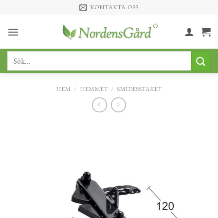
Skip
KONTAKTA OSS
to
content
Sök
efter:
HEM
/
HEMMET
/
SMIDESSTAKET