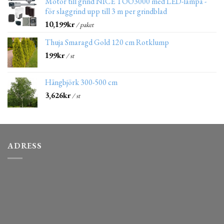
Motor till grind NICE TOO3000 med LED-lampa -
för slaggrind upp till 3 m per grindblad
10,199
kr
/ paket
Thuja Smaragd Gold 120 cm Rotklump
199
kr
/ st
Hängbjörk 300-500 cm
3,626
kr
/ st
ADRESS