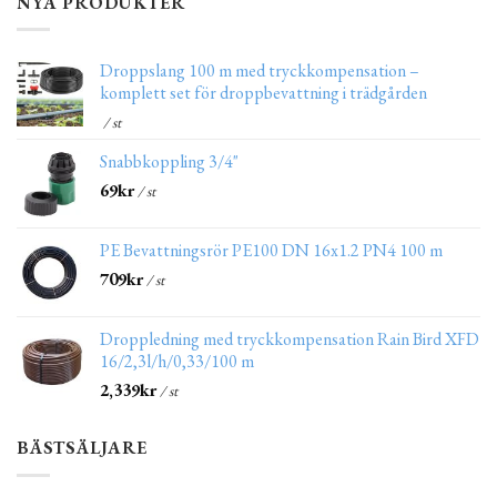
NYA PRODUKTER
Droppslang 100 m med tryckkompensation –
komplett set för droppbevattning i trädgården
/ st
Snabbkoppling 3/4"
69
kr
/ st
PE Bevattningsrör PE100 DN 16x1.2 PN4 100 m
709
kr
/ st
Droppledning med tryckkompensation Rain Bird XFD
16/2,3l/h/0,33/100 m
2,339
kr
/ st
BÄSTSÄLJARE