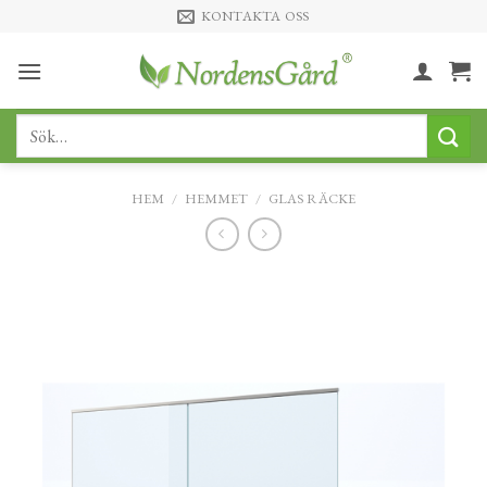
Skip
KONTAKTA OSS
to
content
Sök
efter:
HEM
/
HEMMET
/
GLAS RÄCKE