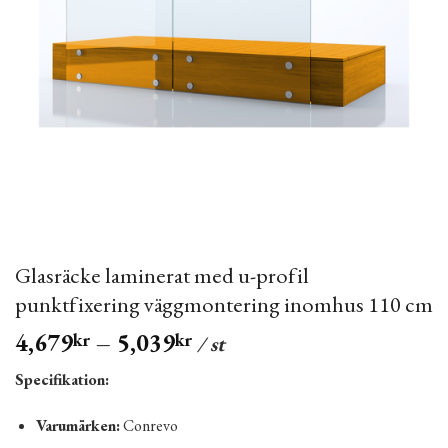
Glasräcke laminerat med u-profil
punktfixering väggmontering inomhus 110 cm
4,679
–
5,039
kr
kr
/ st
Specifikation:
Varumärken:
Conrevo