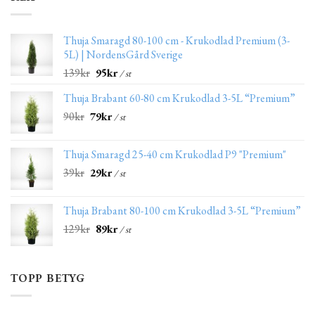
Thuja Smaragd 80-100 cm - Krukodlad Premium (3-
5L) | NordensGård Sverige
139
kr
95
kr
/ st
Thuja Brabant 60-80 cm Krukodlad 3-5L “Premium”
90
kr
79
kr
/ st
Thuja Smaragd 25-40 cm Krukodlad P9 "Premium"
39
kr
29
kr
/ st
Thuja Brabant 80-100 cm Krukodlad 3-5L “Premium”
129
kr
89
kr
/ st
TOPP BETYG