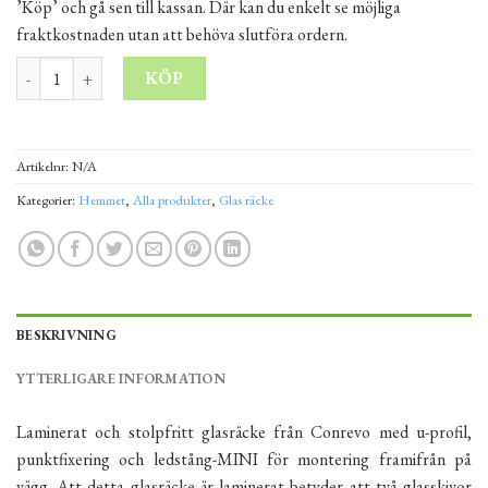
’Köp’ och gå sen till kassan. Där kan du enkelt se möjliga
fraktkostnaden utan att behöva slutföra ordern.
Glasräcke laminerat med u-profil punktfixering väggmontering in
KÖP
Alternative:
Artikelnr:
N/A
Kategorier:
Hemmet
,
Alla produkter
,
Glas räcke
BESKRIVNING
YTTERLIGARE INFORMATION
Laminerat och stolpfritt glasräcke från Conrevo med u-profil,
punktfixering och ledstång-MINI för montering framifrån på
vägg. Att detta glasräcke är laminerat betyder att två glasskivor