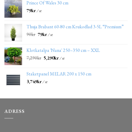
Prince Of Wales 30 cm
79
kr
/ st
Thuja Brabant 60-80 cm Krukodlad 3-5L “Premium”
90
kr
79
kr
/ st
Klotkatalpa 'Nana' 250–350 cm – XXL
7,290
kr
5,290
kr
/ st
Staketpanel MELAR 200 x 150 cm
3,749
kr
/ st
ADRESS