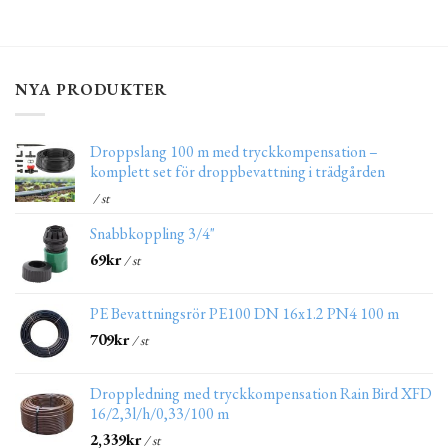
NYA PRODUKTER
Droppslang 100 m med tryckkompensation –
komplett set för droppbevattning i trädgården
/ st
Snabbkoppling 3/4"
69
kr
/ st
PE Bevattningsrör PE100 DN 16x1.2 PN4 100 m
709
kr
/ st
Droppledning med tryckkompensation Rain Bird XFD
16/2,3l/h/0,33/100 m
2,339
kr
/ st