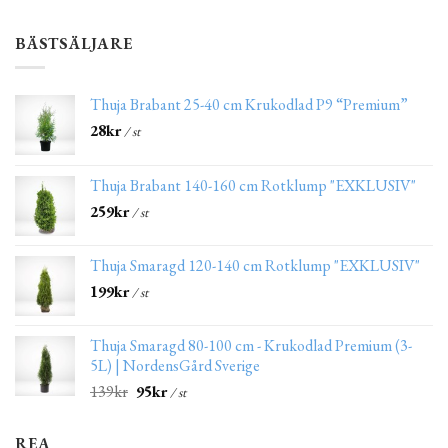
BÄSTSÄLJARE
Thuja Brabant 25-40 cm Krukodlad P9 “Premium”
28
kr
/ st
Thuja Brabant 140-160 cm Rotklump "EXKLUSIV"
259
kr
/ st
Thuja Smaragd 120-140 cm Rotklump "EXKLUSIV"
199
kr
/ st
Thuja Smaragd 80-100 cm - Krukodlad Premium (3-
5L) | NordensGård Sverige
139
kr
95
kr
/ st
REA