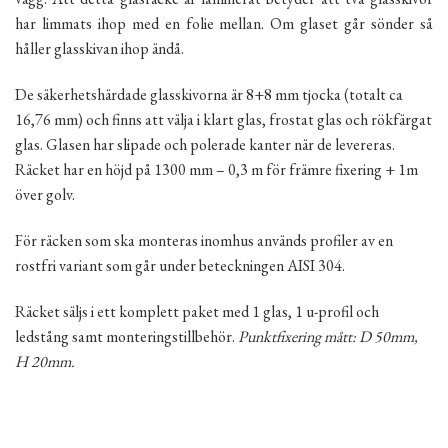
har limmats ihop med en folie mellan. Om glaset går sönder så
håller glasskivan ihop ändå.
De säkerhetshärdade glasskivorna är 8+8 mm tjocka (totalt ca
16,76 mm) och finns att välja i klart glas, frostat glas och rökfärgat
glas. Glasen har slipade och polerade kanter när de levereras.
Räcket har en höjd på 1300 mm – 0,3 m för främre fixering + 1m
över golv.
För räcken som ska monteras inomhus används profiler av en
rostfri variant som går under beteckningen AISI 304.
Räcket säljs i ett komplett paket med 1 glas, 1 u-profil och
ledstång samt monteringstillbehör.
Punktfixering mått: D 50mm,
H 20mm.