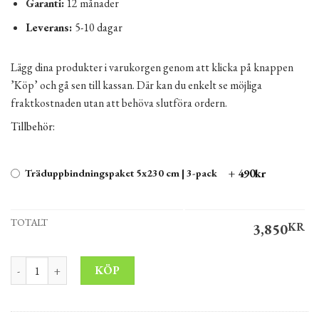
Garanti:
12 månader
Leverans:
5-10 dagar
Lägg dina produkter i varukorgen genom att klicka på knappen
’Köp’ och gå sen till kassan. Där kan du enkelt se möjliga
fraktkostnaden utan att behöva slutföra ordern.
Tillbehör:
+ 490kr
Träduppbindningspaket 5x230 cm | 3-pack
TOTALT
3,850
KR
Ginkgo träd Biloba 'Mariken' 220 cm mängd
Alternative:
KÖP