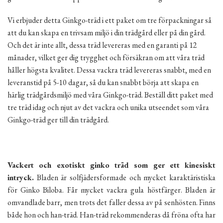
Vi erbjuder detta Ginkgo-träd i ett paket om tre förpackningar så
att du kan skapa en trivsam miljö i din trädgård eller på din gård.
Och det är inte allt, dessa träd levereras med en garanti på 12
månader, vilket ger dig trygghet och försäkran om att våra träd
håller högsta kvalitet. Dessa vackra träd levereras snabbt, med en
leveranstid på 5-10 dagar, så du kan snabbt börja att skapa en
härlig trädgårdsmiljö med våra Ginkgo-träd. Beställ ditt paket med
tre träd idag och njut av det vackra och unika utseendet som våra
Ginkgo-träd ger till din trädgård.
Vackert och exotiskt ginko träd som ger ett kinesiskt
intryck.
Bladen är solfjädersformade och mycket karaktäristiska
för Ginko Biloba. Får mycket vackra gula höstfärger. Bladen är
omvandlade barr, men trots det faller dessa av på senhösten. Finns
både hon och han-träd. Han-träd rekommenderas då fröna ofta har