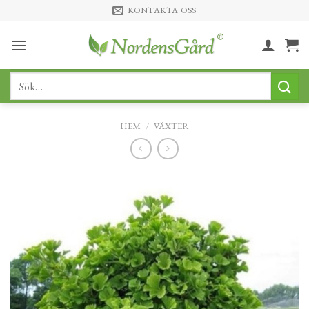
Skip
KONTAKTA OSS
to
content
Sök
efter:
HEM
/
VÄXTER