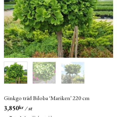
Ginkgo träd Biloba ‘Mariken’ 220 cm
3,850
kr
/ st