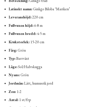
Beteckning:
Ginkgo träd
Latinskt namn:
Ginkgo Biloba ‘Mariken’
Leveranshöjd:
220 cm
Fullvuxen höjd:
6-8 m
Fullvuxen bredd:
4-5 m
Krukstorlek:
15-20 cm
Färg:
Grön
Typ:
Barrväxt
Läge:
Sol/Halvskugga
Nyans:
Grön
Jordmån:
Lätt, humusrik jord
Zon:
1-2
Antal:
1 st/frp