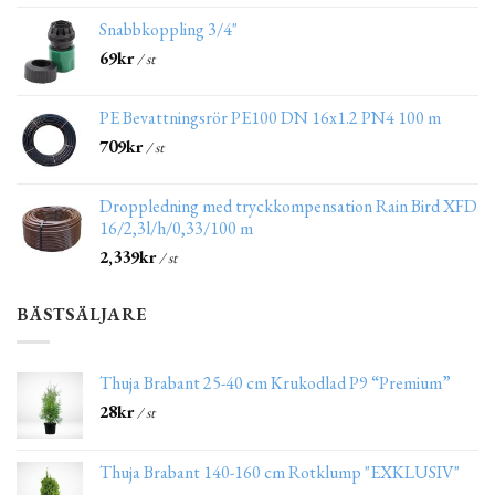
Snabbkoppling 3/4"
69
kr
/ st
PE Bevattningsrör PE100 DN 16x1.2 PN4 100 m
709
kr
/ st
Droppledning med tryckkompensation Rain Bird XFD
16/2,3l/h/0,33/100 m
2,339
kr
/ st
BÄSTSÄLJARE
Thuja Brabant 25-40 cm Krukodlad P9 “Premium”
28
kr
/ st
Thuja Brabant 140-160 cm Rotklump "EXKLUSIV"