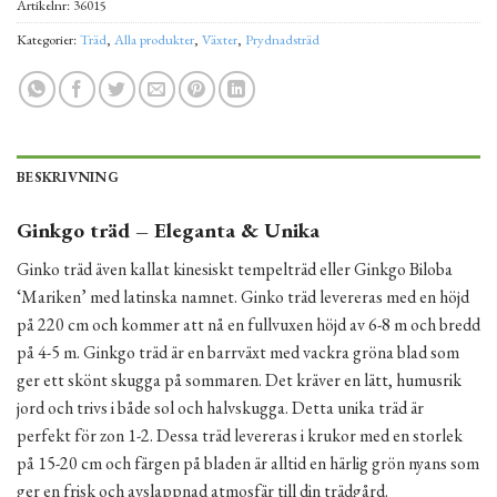
Artikelnr:
36015
Kategorier:
Träd
,
Alla produkter
,
Växter
,
Prydnadsträd
BESKRIVNING
Ginkgo träd –
Eleganta & Unika
Ginko träd även kallat kinesiskt tempelträd eller Ginkgo Biloba
‘Mariken’ med latinska namnet. Ginko träd levereras med en höjd
på 220 cm och kommer att nå en fullvuxen höjd av 6-8 m och bredd
på 4-5 m. Ginkgo träd är en barrväxt med vackra gröna blad som
ger ett skönt skugga på sommaren. Det kräver en lätt, humusrik
jord och trivs i både sol och halvskugga. Detta unika träd är
perfekt för zon 1-2. Dessa träd levereras i krukor med en storlek
på 15-20 cm och färgen på bladen är alltid en härlig grön nyans som
ger en frisk och avslappnad atmosfär till din trädgård.