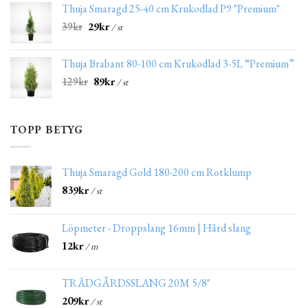
Thuja Smaragd 25-40 cm Krukodlad P9 "Premium"
39
kr
29
kr
/ st
Thuja Brabant 80-100 cm Krukodlad 3-5L “Premium”
129
kr
89
kr
/ st
TOPP BETYG
Thuja Smaragd Gold 180-200 cm Rotklump
839
kr
/ st
Löpmeter - Droppslang 16mm | Hård slang
12
kr
/ m
TRÄDGÅRDSSLANG 20M 5/8"
209
kr
/ st