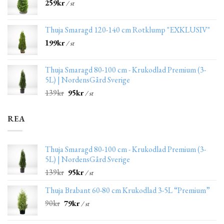
259
kr
/ st
Thuja Smaragd 120-140 cm Rotklump "EXKLUSIV"
199
kr
/ st
Thuja Smaragd 80-100 cm - Krukodlad Premium (3-
5L) | NordensGård Sverige
139
kr
95
kr
/ st
REA
Thuja Smaragd 80-100 cm - Krukodlad Premium (3-
5L) | NordensGård Sverige
139
kr
95
kr
/ st
Thuja Brabant 60-80 cm Krukodlad 3-5L “Premium”
90
kr
79
kr
/ st