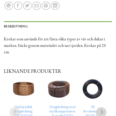
BESKRIVNING
Krokar som används för att fästa olika typer av väv och dukar i
marken. Sticks genom materialet och ner i jorden. Krokar på 20
cm.
LIKNANDE PRODUKTER
Underjordisk
Droppledning med
PE
droppledning
tryckkompensation
Bevattningsrör
XFS2333100
Rain Bird XFD
PE100 DN