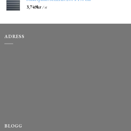
3,749
kr
/ st
ADRESS
BLOGG