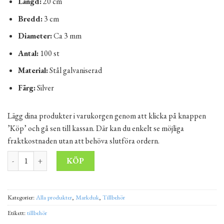
Längd:
20 cm
Bredd:
3 cm
Diameter:
Ca 3 mm
Antal:
100 st
Material:
Stål galvaniserad
Färg:
Silver
Lägg dina produkter i varukorgen genom att klicka på knappen
’Köp’ och gå sen till kassan. Där kan du enkelt se möjliga
fraktkostnaden utan att behöva slutföra ordern.
Fästen till markduk 20x3 cm | 100-pack mängd
Alternative:
KÖP
Kategorier:
Alla produkter
,
Markduk
,
Tillbehör
Etikett:
tillbehör