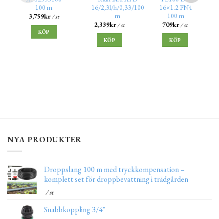
100 m
16/2,3l/h/0,33/100
16×1.2 PN4
m
100 m
3,759
kr
/ st
2,339
kr
709
kr
/ st
/ st
KÖP
KÖP
KÖP
NYA PRODUKTER
Droppslang 100 m med tryckkompensation –
komplett set för droppbevattning i trädgården
/ st
Snabbkoppling 3/4"