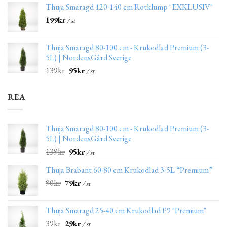
Thuja Smaragd 120-140 cm Rotklump "EXKLUSIV"
199
kr
/ st
Thuja Smaragd 80-100 cm - Krukodlad Premium (3-
5L) | NordensGård Sverige
139
kr
95
kr
/ st
REA
Thuja Smaragd 80-100 cm - Krukodlad Premium (3-
5L) | NordensGård Sverige
139
kr
95
kr
/ st
Thuja Brabant 60-80 cm Krukodlad 3-5L “Premium”
90
kr
79
kr
/ st
Thuja Smaragd 25-40 cm Krukodlad P9 "Premium"
39
kr
29
kr
/ st