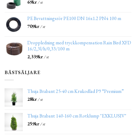
69
kr
/ st
PE Bevattningsrör PE100 DN 16x1.2 PN4 100 m
709
kr
/ st
Droppledning med tryckkompensation Rain Bird XFD
16/2,3l/h/0,33/100 m
2,339
kr
/ st
BÄSTSÄLJARE
Thuja Brabant 25-40 cm Krukodlad P9 “Premium”
28
kr
/ st
Thuja Brabant 140-160 cm Rotklump "EXKLUSIV"
259
kr
/ st