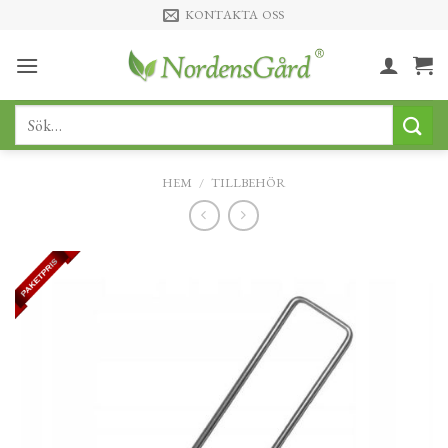
Skip
KONTAKTA OSS
to
content
Sök
efter:
HEM
/
TILLBEHÖR