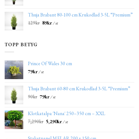
Thuja Brabant 80-100 cm Krukodlad 3-5L “Premium”
129
kr
89
kr
/ st
TOPP BETYG
Prince Of Wales 30 cm
79
kr
/ st
Thuja Brabant 60-80 cm Krukodlad 3-5L “Premium”
90
kr
79
kr
/ st
Klotkatalpa 'Nana' 250–350 cm – XXL
7,290
kr
5,290
kr
/ st
Staketpanel MELAR 200 x 150 cm