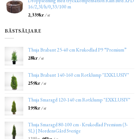
Droppledning med tryckkompensation Rain Bird XFD
16/2,3l/h/0,33/100 m
2,339
kr
/ st
BÄSTSÄLJARE
Thuja Brabant 25-40 cm Krukodlad P9 “Premium”
28
kr
/ st
Thuja Brabant 140-160 cm Rotklump "EXKLUSIV"
259
kr
/ st
Thuja Smaragd 120-140 cm Rotklump "EXKLUSIV"
199
kr
/ st
Thuja Smaragd 80-100 cm - Krukodlad Premium (3-
5L) | NordensGård Sverige
139
kr
95
kr