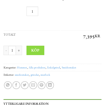
TOTALT
7,395
KR
Enkelgrind/gånggrind av smide VÄTTERN 90 cm mängd
Alternative:
KÖP
Kategorier:
Hemmet
,
Alla produkter
,
Enkelgrind
,
Smidesstaket
Etiketter:
smidesstaket
,
grindar
,
murlock
YTTERLIGARE INFORMATION