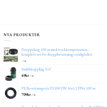
NYA PRODUKTER
Droppslang 100 m med tryckkompensation –
komplett set för droppbevattning i trädgården
/ st
Snabbkoppling 3/4"
69
kr
/ st
PE Bevattningsrör PE100 DN 16x1.2 PN4 100 m
709
kr
/ st