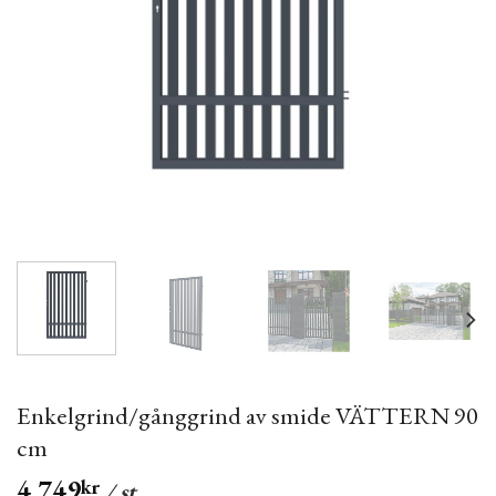
Enkelgrind/gånggrind av smide VÄTTERN 90
cm
4,749
kr
/ st