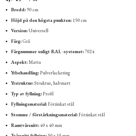
Bredd:
90 cm
Höjd på den högsta punkten:
150 cm
Version:
Universell
Färg:
Grå
Färgnummer enligt RAL -systemet:
7024
Aspekt:
​​Matta
Ytbehandling:
Pulverlackering
Ytstruktur:
Struktur, halvmatt
Typ av fyllning:
Profil
Fyllningsmaterial:
Förzinkat stål
Stomme / förstärkningsmaterial:
Förzinkat stål
Ramtvärsnitt:
40 x 40 mm
Tvärsnitt fyllning:
50 x 10 mm