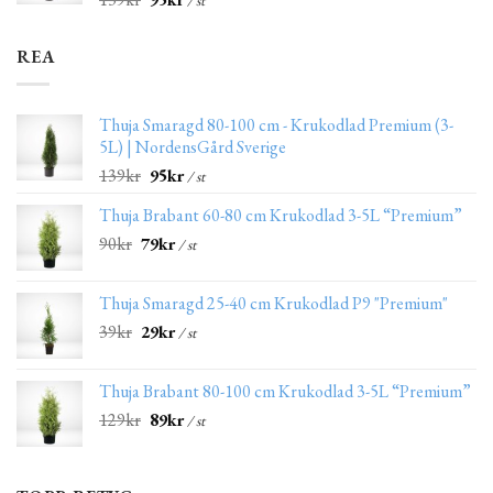
/ st
REA
Thuja Smaragd 80-100 cm - Krukodlad Premium (3-
5L) | NordensGård Sverige
139
kr
95
kr
/ st
Thuja Brabant 60-80 cm Krukodlad 3-5L “Premium”
90
kr
79
kr
/ st
Thuja Smaragd 25-40 cm Krukodlad P9 "Premium"
39
kr
29
kr
/ st
Thuja Brabant 80-100 cm Krukodlad 3-5L “Premium”
129
kr
89
kr
/ st