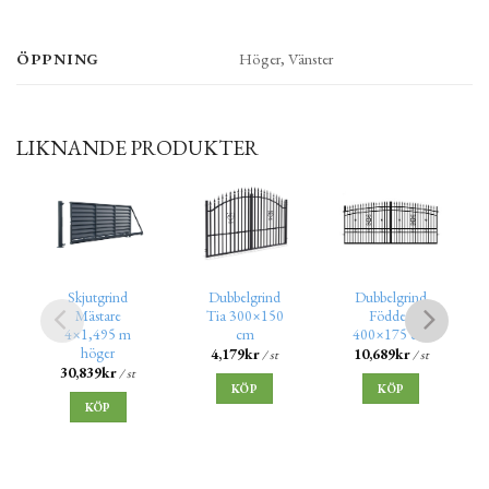
ÖPPNING
Höger, Vänster
LIKNANDE PRODUKTER
Skjutgrind
Dubbelgrind
Dubbelgrind
Mästare
Tia 300×150
Föddeo
4×1,495 m
cm
400×175 cm
höger
4,179
kr
10,689
kr
/ st
/ st
30,839
kr
/ st
KÖP
KÖP
KÖP