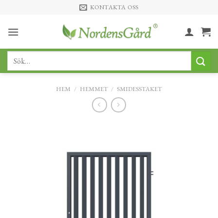
Skip
KONTAKTA OSS
to
content
Sök
efter:
HEM
/
HEMMET
/
SMIDESSTAKET