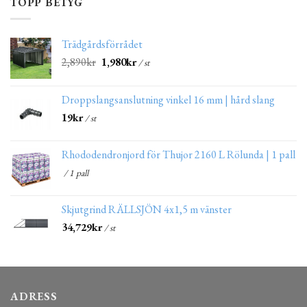
TOPP BETYG
Trädgårdsförrådet
2,890
kr
1,980
kr
/ st
Droppslangsanslutning vinkel 16 mm | hård slang
19
kr
/ st
Rhododendronjord för Thujor 2160 L Rölunda | 1 pall
/ 1 pall
Skjutgrind RÄLLSJÖN 4x1,5 m vänster
34,729
kr
/ st
ADRESS