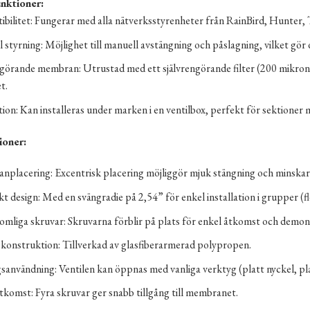
nktioner:
bilitet: Fungerar med alla nätverksstyrenheter från RainBird, Hunter, T
 styrning: Möjlighet till manuell avstängning och påslagning, vilket gör
ngörande membran: Utrustad med ett självrengörande filter (200 mikroner
t.
ation: Kan installeras under marken i en ventilbox, perfekt för sektione
ioner:
placering: Excentrisk placering möjliggör mjuk stängning och minskar
design: Med en svängradie på 2,54” för enkel installation i grupper (fler
omliga skruvar: Skruvarna förblir på plats för enkel åtkomst och demont
konstruktion: Tillverkad av glasfiberarmerad polypropen.
sanvändning: Ventilen kan öppnas med vanliga verktyg (platt nyckel, pla
tkomst: Fyra skruvar ger snabb tillgång till membranet.