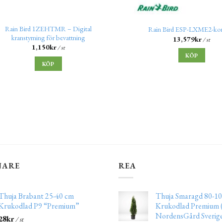
Rain Bird 1ZEHTMR – Digital
Rain Bird ESP-LXME2-kon
kranstyrning för bevattning
13,579
kr
/ st
1,150
kr
/ st
KÖP
KÖP
JARE
REA
Thuja Brabant 25-40 cm
Thuja Smaragd 80-10
Krukodlad P9 “Premium”
Krukodlad Premium (
NordensGård Sverig
28
kr
/ st