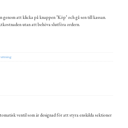
n genom att klicka på knappen ’Köp’ och gå sen till kassan.
aktkostnaden utan att behöva slutföra ordern.
 F (GW) RainBird mängd
ernative:
vattning
utomatisk ventil som är designad för att styra enskilda sektioner