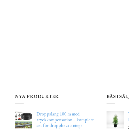
NYA PRODUKTER
BÄSTSÄL
Droppslang 100 m med
tryckkompensation – komplett
set för droppbevattning i