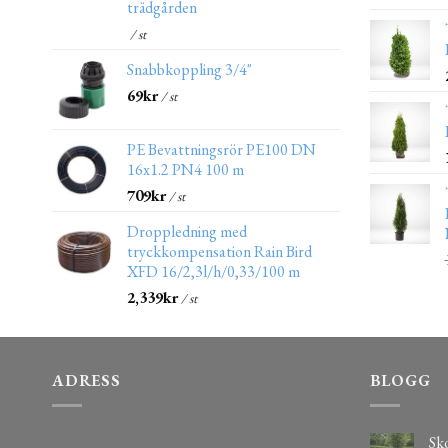
trädgården
/ st
Snabbkoppling 3/4"
69
kr
/ st
PE Bevattningsrör PE100 DN
16x1.2 PN4 100 m
709
kr
/ st
Droppledning med
tryckkompensation Rain Bird
XFD 16/2,3l/h/0,33/100 m
2,339
kr
/ st
ADRESS
BLOGG
Sko