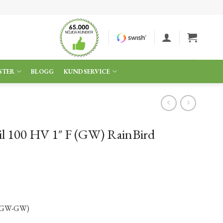
STER
BLOGG
KUNDSERVICE
il 100 HV 1″ F (GW) RainBird
a (GW-GW)