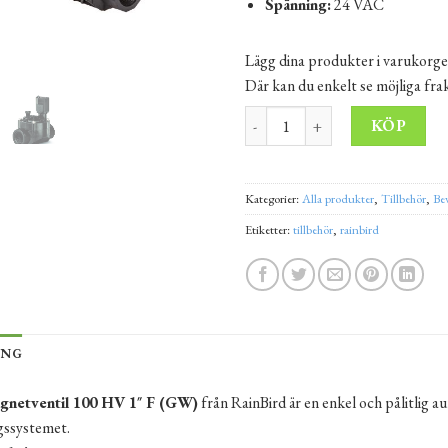
Spänning:
24 VAC
Lägg dina produkter i varukorge
Där kan du enkelt se möjliga fr
Elektromagnetventil 100 HV 1"
Alt
KÖP
Kategorier:
Alla produkter
,
Tillbehör
,
Be
Etiketter:
tillbehör
,
rainbird
ING
gnetventil 100 HV 1″ F (GW)
från RainBird är en enkel och pålitlig a
gssystemet.