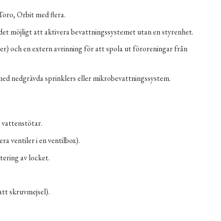
oro, Orbit med flera.
 det möjligt att aktivera bevattningssystemet utan en styrenhet.
) och en extern avrinning för att spola ut föroreningar från
r med nedgrävda sprinklers eller mikrobevattningssystem.
 vattenstötar.
a ventiler i en ventilbox).
ering av locket.
tt skruvmejsel).