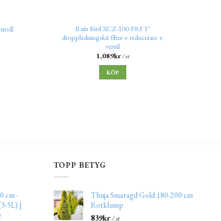
Rain Bird XCZ-100-PRF 1″
Ven
troll
droppledningskit filter + reducerare +
ventil
1,089
kr
/ st
KÖP
TOPP BETYG
0 cm -
Thuja Smaragd Gold 180-200 cm
3-5L) |
Rotklump
e
839
kr
/ st