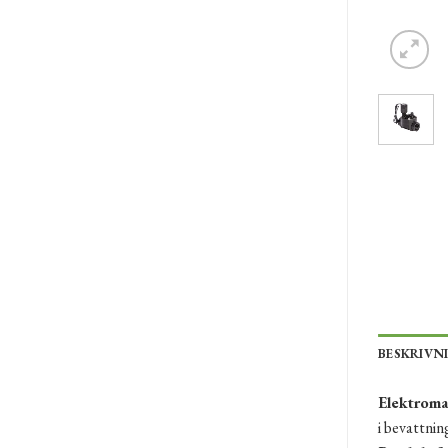
BESKRIVN
Elektroma
i bevattnin