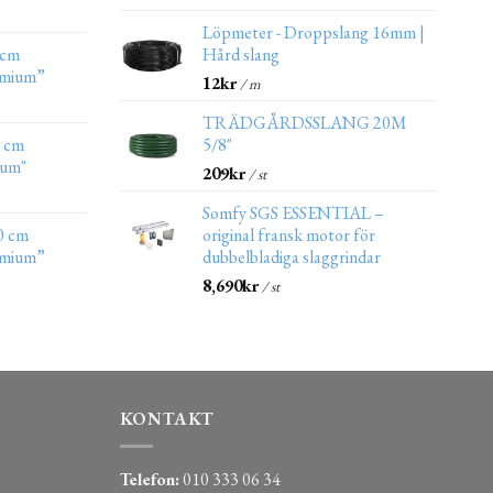
Löpmeter - Droppslang 16mm |
 cm
Hård slang
emium”
12
kr
/ m
TRÄDGÅRDSSLANG 20M
0 cm
5/8"
ium"
209
kr
/ st
Somfy SGS ESSENTIAL –
0 cm
original fransk motor för
emium”
dubbelbladiga slaggrindar
8,690
kr
/ st
KONTAKT
Telefon:
010 333 06 34