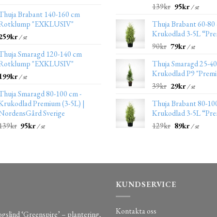
139
kr
95
kr
/ st
Thuja Brabant 140-160 cm
Rotklump "EXKLUSIV"
Thuja Brabant 60-80
Krukodlad 3-5L “Pr
259
kr
/ st
90
kr
79
kr
/ st
Thuja Smaragd 120-140 cm
Rotklump "EXKLUSIV"
Thuja Smaragd 25-4
Krukodlad P9 "Prem
199
kr
/ st
39
kr
29
kr
/ st
Thuja Smaragd 80-100 cm -
Krukodlad Premium (3-5L) |
Thuja Brabant 80-10
NordensGård Sverige
Krukodlad 3-5L “Pr
139
kr
95
kr
129
kr
89
kr
/ st
/ st
KUNDSERVICE
Kontakta oss
gslind ‘Greenspire’ – plantering,