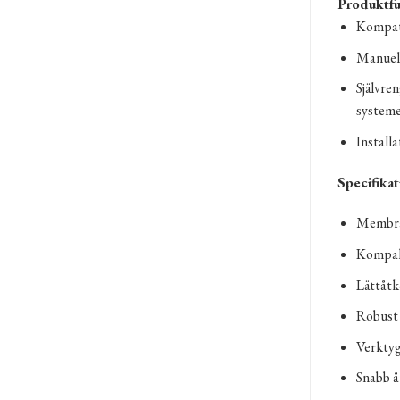
Produktfu
Kompati
Manuell
Självre
systeme
Install
Specifikat
Membran
Kompakt 
Lättåtk
Robust 
Verktyg
Snabb å