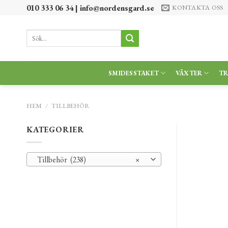
Skip
010 333 06 34 |
info@nordensgard.se
KONTAKTA OSS
to
content
Sök
efter:
SMIDESSTAKET
VÄXTER
T
HEM
/
TILLBEHÖR
KATEGORIER
Tillbehör (238)
×