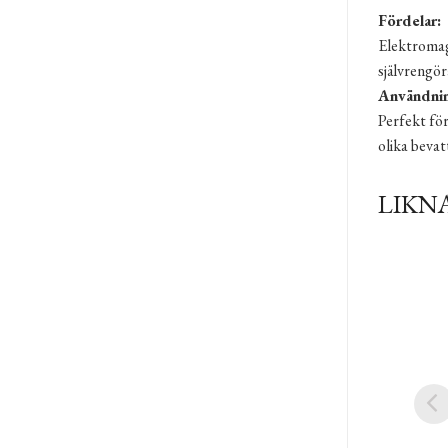
Fördelar:
Elektromagn
självrengör
Användni
Perfekt för
olika bevat
LIKN