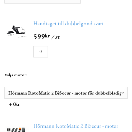
Handtaget till dubbelgrind svart
599
kr
/ st
Välja motor:
+ 0kr
Hörmann RotoMatic 2 BiSecur - motor