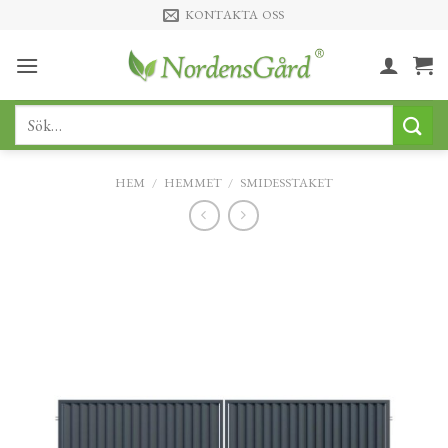
Skip
KONTAKTA OSS
to
content
Sök
efter:
HEM
/
HEMMET
/
SMIDESSTAKET