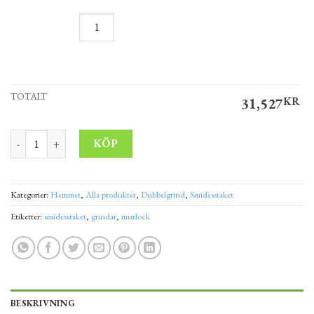
TOTALT
31,527
KR
Dubbelgrind ROXEN 5x1,5 m mängd
Alternative:
KÖP
Kategorier:
Hemmet
,
Alla produkter
,
Dubbelgrind
,
Smidesstaket
Etiketter:
smidesstaket
,
grindar
,
murlock
BESKRIVNING