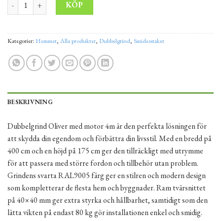
Dubbelgrind Oliver med motor 4m mängd
Alternative:
KÖP
Kategorier:
Hemmet
,
Alla produkter
,
Dubbelgrind
,
Smidesstaket
BESKRIVNING
Dubbelgrind Oliver med motor 4m är den perfekta lösningen för
att skydda din egendom och förbättra din livsstil. Med en bredd på
400 cm och en höjd på 175 cm ger den tillräckligt med utrymme
för att passera med större fordon och tillbehör utan problem.
Grindens svarta RAL9005 färg ger en stilren och modern design
som kompletterar de flesta hem och byggnader. Ram tvärsnittet
på 40×40 mm ger extra styrka och hållbarhet, samtidigt som den
lätta vikten på endast 80 kg gör installationen enkel och smidig.