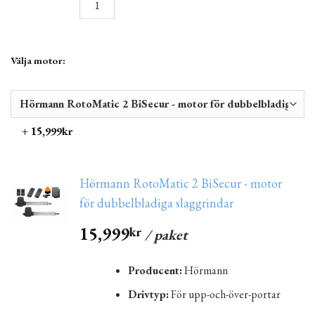
Välja motor:
+ 15,999kr
Hörmann RotoMatic 2 BiSecur - motor
för dubbelbladiga slaggrindar
15,999
kr
/ paket
Producent:
Hörmann
Drivtyp:
För upp-och-över-portar