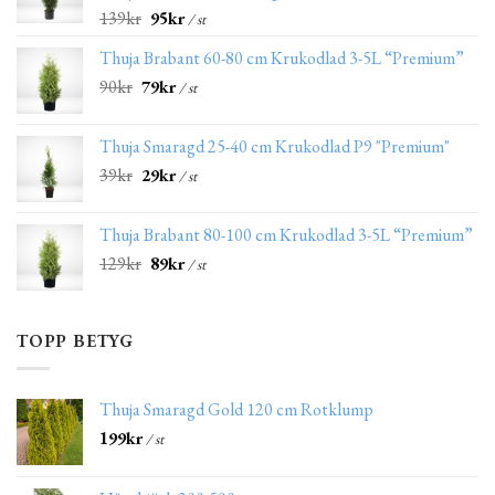
139
kr
95
kr
/ st
Thuja Brabant 60-80 cm Krukodlad 3-5L “Premium”
90
kr
79
kr
/ st
Thuja Smaragd 25-40 cm Krukodlad P9 "Premium"
39
kr
29
kr
/ st
Thuja Brabant 80-100 cm Krukodlad 3-5L “Premium”
129
kr
89
kr
/ st
TOPP BETYG
Thuja Smaragd Gold 120 cm Rotklump
199
kr
/ st