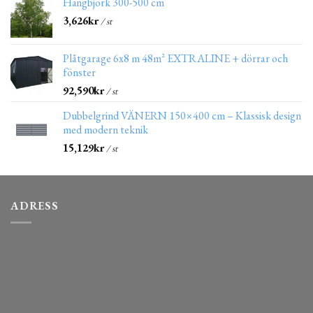
Hängbjörk 300-500 cm
3,626
kr
/ st
Plåtgarage 6x8 m 48m² EXTRALINE + dörrar och
fönster
92,590
kr
/ st
Dubbelgrind VÄNERN 150×400 cm – Klassisk design
med modern teknik
15,129
kr
/ st
ADRESS