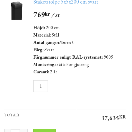
Staketstolpe 5x5x200 cm svart
769
kr
/ st
Höjd:
200 cm
Material:
Stål
Antal gängor/borr:
0
Färg:
Svart
Färgnummer enligt RAL-systemet:
9005
Monteringssätt:
För gjutning
Garanti:
2 år
TOTALT
37,635
KR