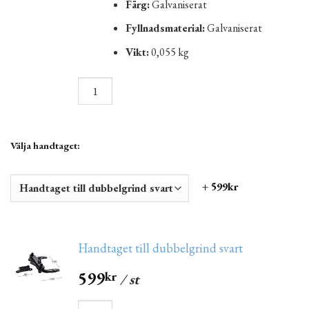
Färg:
Galvaniserat
Fyllnadsmaterial:
Galvaniserat
Vikt:
0,055 kg
Välja handtaget:
+ 599kr
Handtaget till dubbelgrind svart
599
kr
/ st