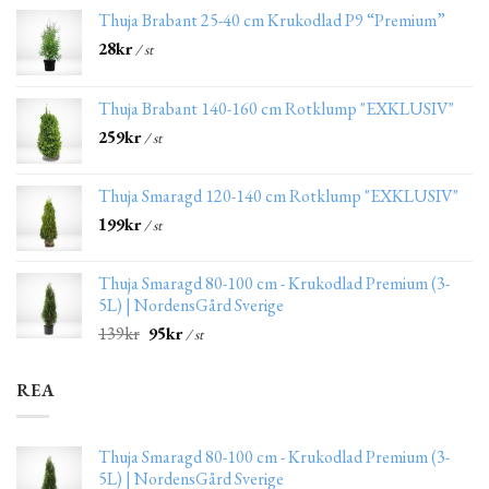
Thuja Brabant 25-40 cm Krukodlad P9 “Premium”
28
kr
/ st
Thuja Brabant 140-160 cm Rotklump "EXKLUSIV"
259
kr
/ st
Thuja Smaragd 120-140 cm Rotklump "EXKLUSIV"
199
kr
/ st
Thuja Smaragd 80-100 cm - Krukodlad Premium (3-
5L) | NordensGård Sverige
139
kr
95
kr
/ st
REA
Thuja Smaragd 80-100 cm - Krukodlad Premium (3-
5L) | NordensGård Sverige