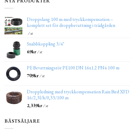
NYA PRODUKTER
Droppslang 100 m med tryckkompensation –
komplett set för droppbevattning i trädgården
/ st
Snabbkoppling 3/4"
69
kr
/ st
PE Bevattningsrör PE100 DN 16x1.2 PN4 100 m
709
kr
/ st
Droppledning med tryckkompensation Rain Bird XFD
16/2,3l/h/0,33/100 m
2,339
kr
/ st
BÄSTSÄLJARE