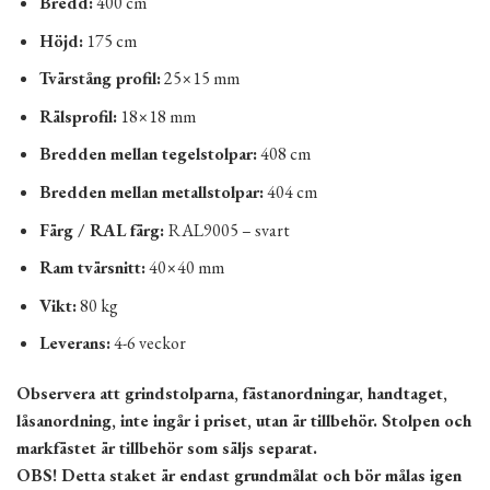
Bredd:
400 cm
Höjd:
175 cm
Tvärstång profil:
25×15 mm
Rälsprofil:
18×18 mm
Bredden mellan tegelstolpar:
408 cm
Bredden mellan metallstolpar:
404 cm
Färg / RAL färg:
RAL9005 – svart
Ram tvärsnitt:
40×40 mm
Vikt:
80 kg
Leverans:
4-6 veckor
Observera att grindstolparna, fästanordningar, handtaget,
låsanordning, inte ingår i priset, utan är tillbehör. Stolpen och
markfästet är tillbehör som säljs separat.
OBS! Detta staket är endast grundmålat och bör målas igen