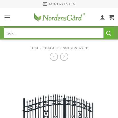
Skip
KONTAKTA OSS
to
content
Sök
efter:
HEM
/
HEMMET
/
SMIDESSTAKET