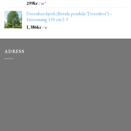
299
kr
/ m²
Dorenbos-björk (Betula pendula ‘Dorenbos’) –
Enstammig 150 cm 2-3
1,386
kr
/ st
ADRESS