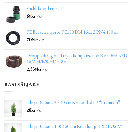
Snabbkoppling 3/4"
69
kr
/ st
PE Bevattningsrör PE100 DN 16x1.2 PN4 100 m
709
kr
/ st
Droppledning med tryckkompensation Rain Bird XFD
16/2,3l/h/0,33/100 m
2,339
kr
/ st
BÄSTSÄLJARE
Thuja Brabant 25-40 cm Krukodlad P9 “Premium”
28
kr
/ st
Thuja Brabant 140-160 cm Rotklump "EXKLUSIV"