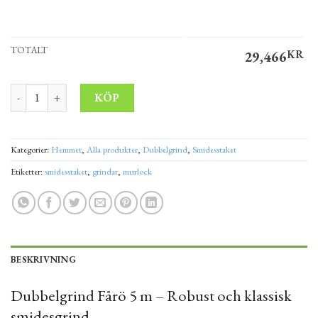
TOTALT
29,466
KR
Dubbelgrind Fårö 5 m – Klassisk smidesgrind i stål | NordensGård
Alternative:
KÖP
Kategorier:
Hemmet
,
Alla produkter
,
Dubbelgrind
,
Smidesstaket
Etiketter:
smidesstaket
,
grindar
,
murlock
BESKRIVNING
Dubbelgrind Fårö 5 m – Robust och klassisk
smidesgrind