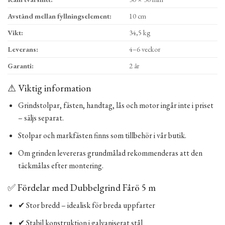
Avstånd mellan fyllningselement:
10 cm
Vikt:
34,5 kg
Leverans:
4–6 veckor
Garanti:
2 år
⚠ Viktig information
Grindstolpar, fästen, handtag, lås och motor ingår inte i priset
– säljs separat.
Stolpar och markfästen finns som tillbehör i vår butik.
Om grinden levereras grundmålad rekommenderas att den
täckmålas efter montering.
✅ Fördelar med Dubbelgrind Fårö 5 m
✔ Stor bredd – idealisk för breda uppfarter
✔ Stabil konstruktion i galvaniserat stål