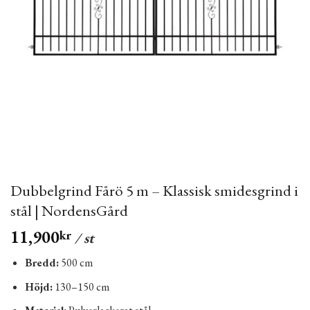
Dubbelgrind Fårö 5 m – Klassisk smidesgrind i
stål | NordensGård
11,900
kr
/ st
Bredd:
500 cm
Höjd:
130–150 cm