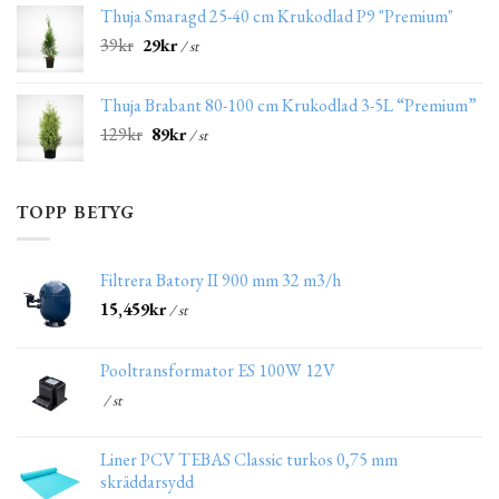
Thuja Smaragd 25-40 cm Krukodlad P9 "Premium"
39
kr
29
kr
/ st
Thuja Brabant 80-100 cm Krukodlad 3-5L “Premium”
129
kr
89
kr
/ st
TOPP BETYG
Filtrera Batory II 900 mm 32 m3/h
15,459
kr
/ st
Pooltransformator ES 100W 12V
/ st
Liner PCV TEBAS Classic turkos 0,75 mm
skräddarsydd