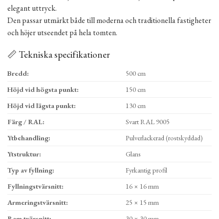
elegant uttryck.
Den passar utmärkt både till moderna och traditionella fastigheter
och höjer utseendet på hela tomten.
📏 Tekniska specifikationer
Bredd:
500 cm
Höjd vid högsta punkt:
150 cm
Höjd vid lägsta punkt:
130 cm
Färg / RAL:
Svart RAL 9005
Ytbehandling:
Pulverlackerad (rostskyddad)
Ytstruktur:
Glans
Typ av fyllning:
Fyrkantig profil
Fyllningstvärsnitt:
16 × 16 mm
Armeringstvärsnitt:
25 × 15 mm
Ram tvärsnitt:
30 × 30 mm