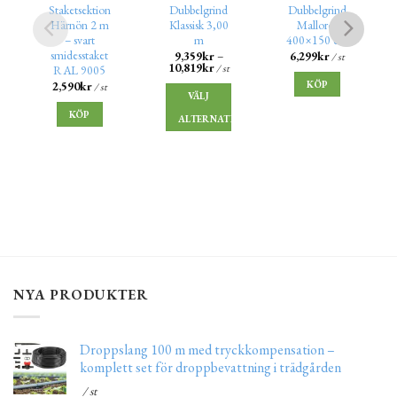
Staketsektion
Dubbelgrind
Dubbelgrind
Härnön 2 m
Klassisk 3,00
Mallorca
– svart
m
400×150 cm
smidesstaket
9,359
kr
–
6,299
kr
/ st
10,819
kr
/ st
RAL 9005
KÖP
2,590
kr
/ st
VÄLJ
KÖP
ALTERNATIV
NYA PRODUKTER
Droppslang 100 m med tryckkompensation –
komplett set för droppbevattning i trädgården
/ st