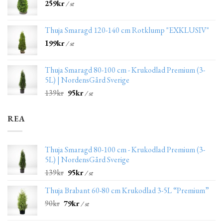
259
kr
/ st
Thuja Smaragd 120-140 cm Rotklump "EXKLUSIV"
199
kr
/ st
Thuja Smaragd 80-100 cm - Krukodlad Premium (3-
5L) | NordensGård Sverige
139
kr
95
kr
/ st
REA
Thuja Smaragd 80-100 cm - Krukodlad Premium (3-
5L) | NordensGård Sverige
139
kr
95
kr
/ st
Thuja Brabant 60-80 cm Krukodlad 3-5L “Premium”
90
kr
79
kr
/ st