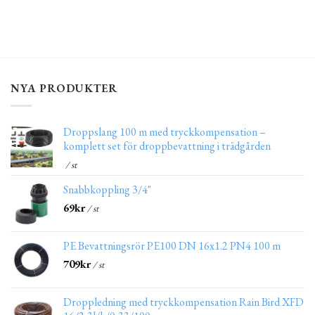
NYA PRODUKTER
Droppslang 100 m med tryckkompensation –
komplett set för droppbevattning i trädgården
/ st
Snabbkoppling 3/4"
69
kr
/ st
PE Bevattningsrör PE100 DN 16x1.2 PN4 100 m
709
kr
/ st
Droppledning med tryckkompensation Rain Bird XFD