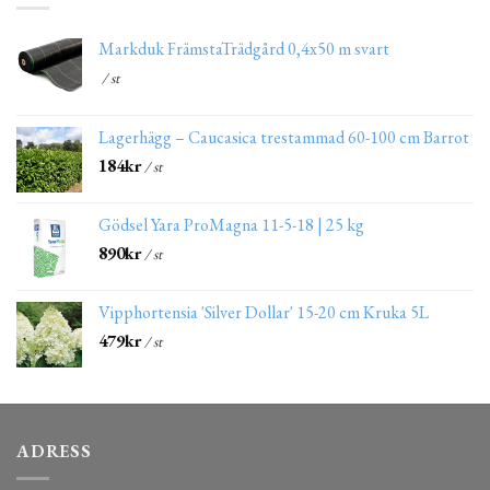
Markduk FrämstaTrädgård 0,4x50 m svart
/ st
Lagerhägg – Caucasica trestammad 60-100 cm Barrot
184
kr
/ st
Gödsel Yara ProMagna 11-5-18 | 25 kg
890
kr
/ st
Vipphortensia 'Silver Dollar' 15-20 cm Kruka 5L
479
kr
/ st
ADRESS