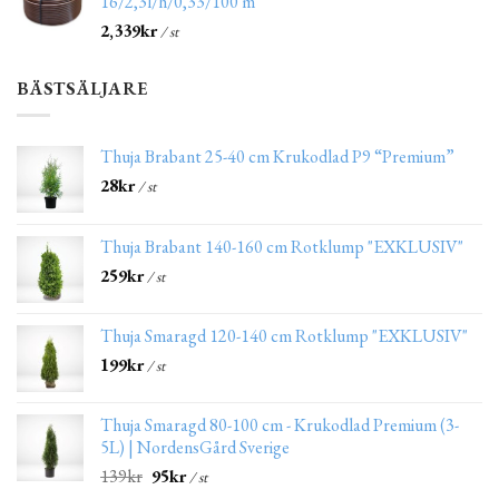
16/2,3l/h/0,33/100 m
2,339
kr
/ st
BÄSTSÄLJARE
Thuja Brabant 25-40 cm Krukodlad P9 “Premium”
28
kr
/ st
Thuja Brabant 140-160 cm Rotklump "EXKLUSIV"
259
kr
/ st
Thuja Smaragd 120-140 cm Rotklump "EXKLUSIV"
199
kr
/ st
Thuja Smaragd 80-100 cm - Krukodlad Premium (3-
5L) | NordensGård Sverige
139
kr
95
kr
/ st