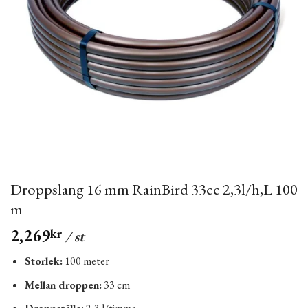
Droppslang 16 mm RainBird 33cc 2,3l/h,L 100
m
2,269
kr
/ st
Storlek:
100 meter
Mellan droppen:
33 cm