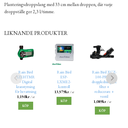
Planteringsdroppslang med 33 cm mellan droppen, där varje
droppställe ger 2,3 l/timme.
LIKNANDE PRODUKTER
Rain Bird
Rain Bird
Rain Bird XCZ-
1ZEHTMR
ESP-
100-PRF 1″
– Digital
LXME2-
droppledningskit
kranstyrning
kontroll
filter +
för bevattning
reducerare +
13,579
kr
/ st
ventil
1,150
kr
/ st
KÖP
1,089
kr
/ st
KÖP
KÖP