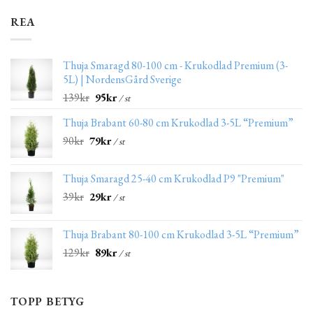
REA
Thuja Smaragd 80-100 cm - Krukodlad Premium (3-
5L) | NordensGård Sverige
139
kr
95
kr
/ st
Thuja Brabant 60-80 cm Krukodlad 3-5L “Premium”
90
kr
79
kr
/ st
Thuja Smaragd 25-40 cm Krukodlad P9 "Premium"
39
kr
29
kr
/ st
Thuja Brabant 80-100 cm Krukodlad 3-5L “Premium”
129
kr
89
kr
/ st
TOPP BETYG