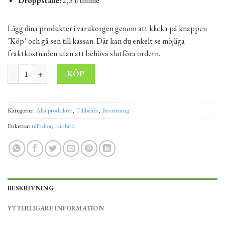
Droppställe:
2,3 l/timme
Lägg dina produkter i varukorgen genom att klicka på knappen
’Köp’ och gå sen till kassan. Där kan du enkelt se möjliga
fraktkostnaden utan att behöva slutföra ordern.
Droppslang 16 mm RainBird 33cc 2,3l/h,L 100 m mängd
Alternative:
KÖP
Kategorier:
Alla produkter
,
Tillbehör
,
Bevattning
Etiketter:
tillbehör
,
rainbird
BESKRIVNING
YTTERLIGARE INFORMATION