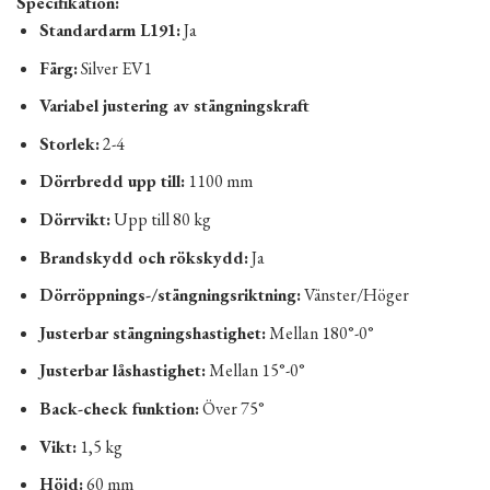
Specifikation:
Standardarm L191:
Ja
Färg:
Silver EV1
Variabel justering av stängningskraft
Storlek:
2-4
Dörrbredd upp till:
1100 mm
Dörrvikt:
Upp till 80 kg
Brandskydd och rökskydd:
Ja
Dörröppnings-/stängningsriktning:
Vänster/Höger
Justerbar stängningshastighet:
Mellan 180°-0°
Justerbar låshastighet:
Mellan 15°-0°
Back-check funktion:
Över 75°
Vikt:
1,5 kg
Höjd:
60 mm