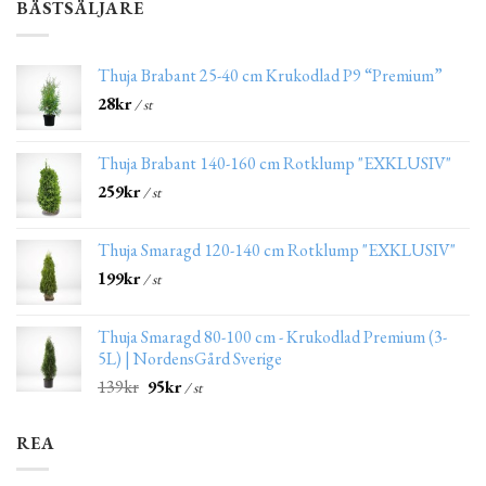
BÄSTSÄLJARE
Thuja Brabant 25-40 cm Krukodlad P9 “Premium”
28
kr
/ st
Thuja Brabant 140-160 cm Rotklump "EXKLUSIV"
259
kr
/ st
Thuja Smaragd 120-140 cm Rotklump "EXKLUSIV"
199
kr
/ st
Thuja Smaragd 80-100 cm - Krukodlad Premium (3-
5L) | NordensGård Sverige
139
kr
95
kr
/ st
REA