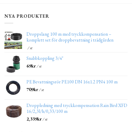
NYA PRODUKTER
Droppslang 100 m med tryckkompensation –
komplett set för droppbevattning i trädgården
/ st
Snabbkoppling 3/4"
69
kr
/ st
PE Bevattningsrör PE100 DN 16x1.2 PN4 100 m
709
kr
/ st
Droppledning med tryckkompensation Rain Bird XFD
16/2,3l/h/0,33/100 m
2,339
kr
/ st