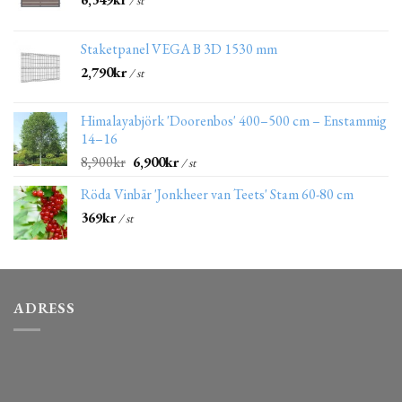
Staketpanel VEGA B 3D 1530 mm
2,790
kr
/ st
Himalayabjörk 'Doorenbos' 400–500 cm – Enstammig
14–16
8,900
kr
6,900
kr
/ st
Röda Vinbär 'Jonkheer van Teets' Stam 60-80 cm
369
kr
/ st
ADRESS