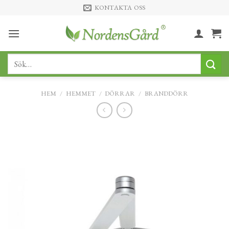
Skip
KONTAKTA OSS
to
content
Sök
efter:
HEM
/
HEMMET
/
DÖRRAR
/
BRANDDÖRR