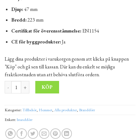
Djup:
47 mm
Bredd:
223 mm
Certifikat för överensstämmelse:
EN1154
CE för byggprodukter:
Ja
Lägg dina produkter i varukorgen genom att klicka på knappen
’Köp’ och gå sen till kassan. Där kan du enkelt se möjliga
fraktkostnaden utan att behöva slutföra ordern.
Dörrstängare + standardarm EN 2-4 silver mängd
Alternative:
KÖP
Kategorier:
Tillbehör
,
Hemmet
,
Alla produkter
,
Branddörr
Etikett:
branddörr