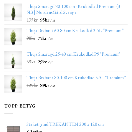
Thuja Smaragd 80-100 cm - Krukodlad Premium (3-
5L) | NordensGård Sverige
139
kr
95
kr
/ st
Thuja Brabant 60-80 cm Krukodlad 3-5L “Premium”
90
kr
79
kr
/ st
Thuja Smaragd 25-40 cm Krukodlad P9 "Premium"
39
kr
29
kr
/ st
Thuja Brabant 80-100 cm Krukodlad 3-5L “Premium”
129
kr
89
kr
/ st
TOPP BETYG
Staketgrind TREKANTEN 200 x 120 cm
6,349
kr
/ st