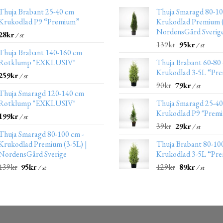
Thuja Brabant 25-40 cm
Thuja Smaragd 80-10
Krukodlad P9 “Premium”
Krukodlad Premium (
NordensGård Sverig
28
kr
/ st
139
kr
95
kr
/ st
Thuja Brabant 140-160 cm
Rotklump "EXKLUSIV"
Thuja Brabant 60-80
Krukodlad 3-5L “Pr
259
kr
/ st
90
kr
79
kr
/ st
Thuja Smaragd 120-140 cm
Rotklump "EXKLUSIV"
Thuja Smaragd 25-4
Krukodlad P9 "Prem
199
kr
/ st
39
kr
29
kr
/ st
Thuja Smaragd 80-100 cm -
Krukodlad Premium (3-5L) |
Thuja Brabant 80-10
NordensGård Sverige
Krukodlad 3-5L “Pr
139
kr
95
kr
129
kr
89
kr
/ st
/ st