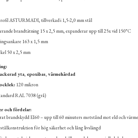
rofil ASTURMADI, tillverkad i 1,5-2,0 mm stål
rande brandtätning 15 x 2,5 mm, expanderar upp till 25x vid 150°C
ingsankare 163 x 1,5 mm
skel 50 x 2,5 mm
ing:
lackerad yta, epoxibas, värmehärdad
ocklek:
120 mikron
tandard RAL 7038 (grå)
r och fördelar:
erat brandskydd EI60 – upp till 60 minuters motstånd mot eld och värm
stålkonstruktion för hög säkerhet och lång livslängd