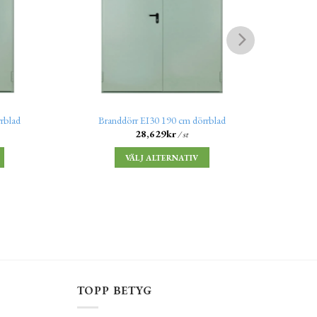
rblad
Branddörr EI30 190 cm dörrblad
Bra
28,629
kr
/ st
VÄLJ ALTERNATIV
TOPP BETYG