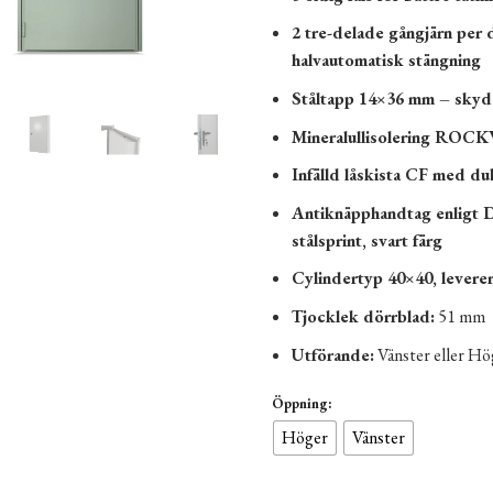
2 tre-delade gångjärn per
halvautomatisk stängning
Ståltapp 14×36 mm – skyd
Mineralullisolering ROC
Infälld låskista CF med dub
Antiknäpphandtag enligt D
stålsprint, svart färg
Cylindertyp 40×40, levere
Tjocklek dörrblad:
51 mm
Utförande:
Vänster eller H
Öppning:
Höger
Vänster