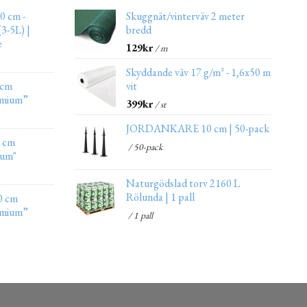
0 cm -
Skuggnät/vinterväv 2 meter
3-5L) |
bredd
e
129
kr
/ m
Skyddande väv 17 g/m² - 1,6x50 m
 cm
vit
emium”
399
kr
/ st
JORDANKARE 10 cm | 50-pack
0 cm
/ 50-pack
ium"
Naturgödslad torv 2160 L
Rölunda | 1 pall
0 cm
emium”
/ 1 pall