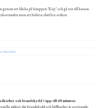
n genom att klicka på knappen ’Köp’ och gå sen till kassan.
aktkostnaden utan att behöva slutföra ordern.
ad mängd
er
,
Branddörr
säkerhet och brandskydd i upp till 60 minuter.
rsiella miljöer där brandskydd och hållbarhet är avgörande.