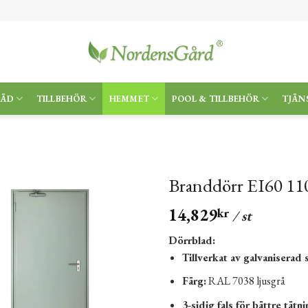
RÄD
TILLBEHÖR
HEMMET
POOL & TILLBEHÖR
TJÄN
Branddörr EI60 11
14,829
kr
/ st
Dörrblad:
Tillverkat av galvaniserad 
Färg:
RAL 7038 ljusgrå
3-sidig fals för bättre tätn