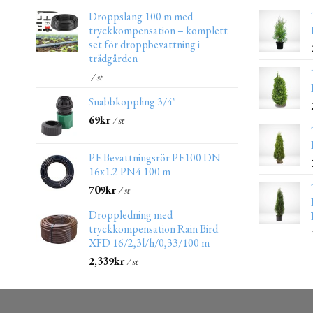
Droppslang 100 m med
tryckkompensation – komplett
set för droppbevattning i
trädgården
/ st
Snabbkoppling 3/4"
69
kr
/ st
PE Bevattningsrör PE100 DN
16x1.2 PN4 100 m
709
kr
/ st
Droppledning med
tryckkompensation Rain Bird
XFD 16/2,3l/h/0,33/100 m
2,339
kr
/ st