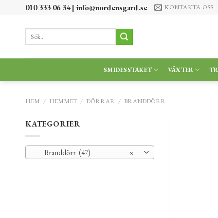
Skip
010 333 06 34 |
info@nordensgard.se
KONTAKTA OSS
to
content
Sök
efter:
SMIDESSTAKET
VÄXTER
T
HEM
/
HEMMET
/
DÖRRAR
/
BRANDDÖRR
KATEGORIER
Branddörr (47)
×