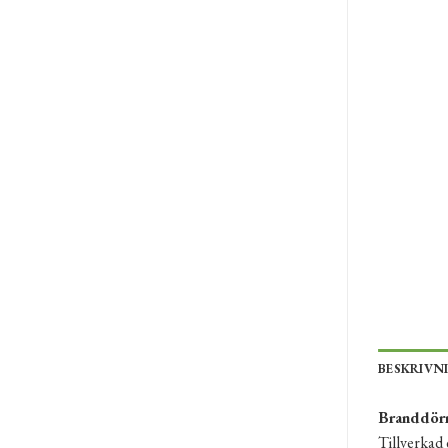
BESKRIVN
Branddörr 
Tillverkad 