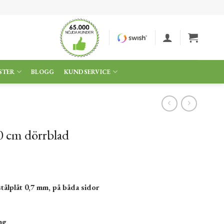
STER
BLOGG
KUNDSERVICE
0 cm dörrblad
stålplåt 0,7 mm, på båda sidor
ing