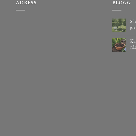
ADRESS
BLOGG
Sko
jor
Kaf
när