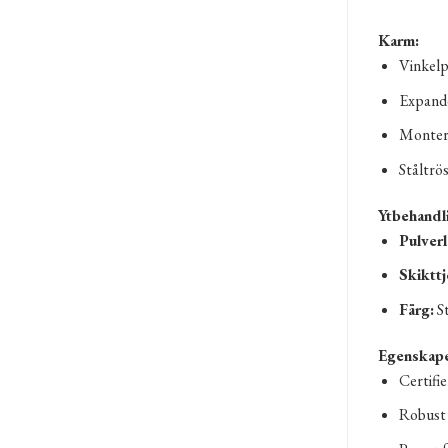
Karm:
Vinkelp
Expande
Monter
Ståltrö
Ytbehandl
Pulver
Skikttj
Färg:
S
Egenskape
Certifi
Robust 