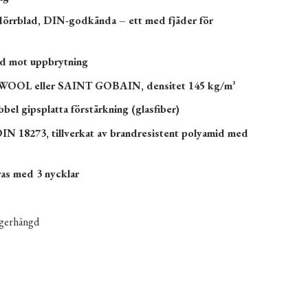
 dörrblad, DIN-godkända – ett med fjäder för
d mot uppbrytning
KWOOL eller SAINT GOBAIN, densitet 145 kg/m³
bel gipsplatta förstärkning (glasfiber)
IN 18273, tillverkat av brandresistent polyamid med
ras med 3 nycklar
ögerhängd