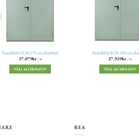
Branddörr EI30 170 cm dörrblad
Branddörr EI30 180 cm dör
27,079
kr
27,929
kr
/ st
/ st
VÄLJ ALTERNATIV
VÄLJ ALTERNATIV
JARE
REA