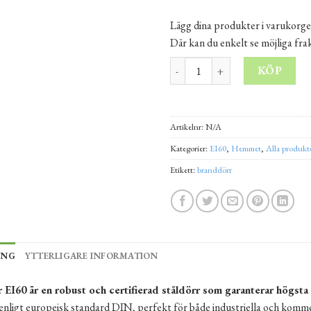
Lägg dina produkter i varukorge
Där kan du enkelt se möjliga fr
Branddörr EI60 110 cm dörrbl
KÖP
Alternative:
Artikelnr:
N/A
Kategorier:
EI60
,
Hemmet
,
Alla produkt
Etikett:
branddörr
ING
YTTERLIGARE INFORMATION
EI60 är en robust och certifierad ståldörr som garanterar högsta 
enligt europeisk standard DIN, perfekt för både industriella och komme