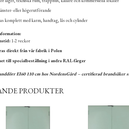
för lager, tekniska rum, trapphus, källare och kommersiella lokaler
vänster- eller högerutförande
as komplett med karm, handtag, lås och cylinder
nformation:
nstid:
1-2 veckor
as direkt från vår fabrik i Polen
et till specialbeställning i andra RAL-färger
randdörr EI60 110 cm hos NordensGård – certifierad brandsäker st
ANDE PRODUKTER