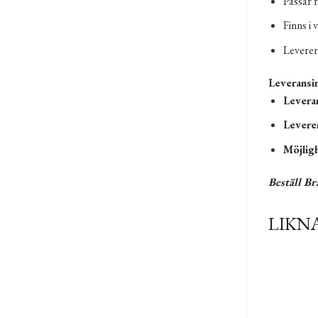
Passar 
Finns i 
Leverer
Leveransi
Levera
Leverer
Möjligh
Beställ B
LIKN