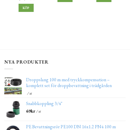
KÖP
NYA PRODUKTER
Droppslang 100 m med tryckkompensation –
komplett set för droppbevattning i trädgården
/ st
Snabbkoppling 3/4"
69
kr
/ st
PE Bevattningsrör PE100 DN 16x1.2 PN4 100 m