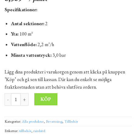
Specifikationer:
Antal sektioner:
2
Yta:
100 m²
Vattenflöde:
2,2 m³/h
Minsta vattentryck:
3,0 bar
Lägg dina produkter i varukorgen genom att klicka på knappen
’Köp’ och gå sen till kassan. Där kan du enkelt se möjliga
fraktkostnaden utan att behöva slutföra ordern.
Bevattningssystem för trädgård RainBird 6 spridare – Projekt för 
Alternative:
KÖP
Kategorier:
Alla produkter
,
Bevattning
,
Tillbehör
Etiketter:
tillbehör
,
rainbird