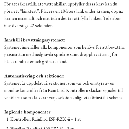
För att säkerställa att vattenkällan uppfyller dessa krav kan du
göra ett “hinktest”. Placera en 10-liters hink under kranen, öppna
kranen maximalt och mät tiden det tar att fylla hinken. Tiden bör
inte överstiga 22 sekunder.
Innehåll i bevattningssystemet:
Systemet innehåller alla komponenter som behövs för att bevattna
gräsmattan med nedgrävda spridare samt droppbevattning för
häckar, rabatter och grönsaksland.
Automatisering och sektioner:
Systemet är uppdelat i 2 sektioner, som var och en styrs av en
inomhuskontroller från Rain Bird. Kontrollern skickar signaler till
ventilerna som aktiverar varje sektion enligt ett förinställt schema.
Ingående komponenter:
Kontroller: RainBird ESP-RZX 4i – 1 st
Ventiler: RainBird 100-HV 1″ – 2 st