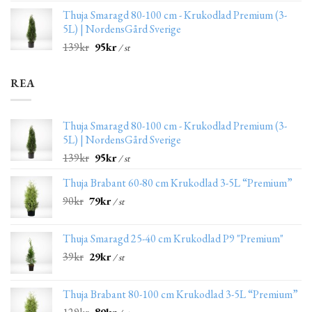
Thuja Smaragd 80-100 cm - Krukodlad Premium (3-
5L) | NordensGård Sverige
139
kr
95
kr
/ st
REA
Thuja Smaragd 80-100 cm - Krukodlad Premium (3-
5L) | NordensGård Sverige
139
kr
95
kr
/ st
Thuja Brabant 60-80 cm Krukodlad 3-5L “Premium”
90
kr
79
kr
/ st
Thuja Smaragd 25-40 cm Krukodlad P9 "Premium"
39
kr
29
kr
/ st
Thuja Brabant 80-100 cm Krukodlad 3-5L “Premium”