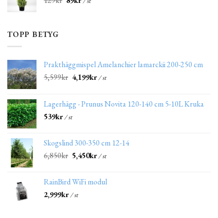
129
kr
89
kr
/ st
TOPP BETYG
Prakthäggmispel Amelanchier lamarckii 200-250 cm
5,599
kr
4,199
kr
/ st
Lagerhägg - Prunus Novita 120-140 cm 5-10L Kruka
539
kr
/ st
Skogslind 300-350 cm 12-14
6,850
kr
5,450
kr
/ st
RainBird WiFi modul
2,999
kr
/ st