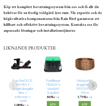
Köp ett komplett bevattningssystem från oss och få allt du
behöver för en frodig trädgård året runt. Vår expertis och de
högkvalitativa komponenterna från Rain Bird garanterar ett
hållbart och effektivt bevattningssystem. Kontakta oss för
anpassade lösningar och installationstjänster.
LIKNANDE PRODUKTER
Rain Bird XCZ-
Ventilbrunn
Underjordisk
100-PRF 1″
VBA02674
droppledning
droppledningskit
Standard
XFS2333100
filter +
RainBird
100 m
reducerare +
869
kr
3,759
kr
/ st
/ st
ventil
KÖP
KÖP
1,089
kr
/ st