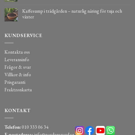
Kaffesump i trädgården – naturlig näring för tuja och
växter
KUNDSERVICE
Kontakta oss
Leveransinfo
Frågor & svar
Villkor & info
Prisgaranti
Fraktzonkarta
KONTAKT
Telefon:
010 333 06 34
E-postadress:
info@nordensgard.se