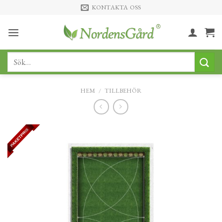
Skip
KONTAKTA OSS
to
content
Sök
efter:
HEM
/
TILLBEHÖR