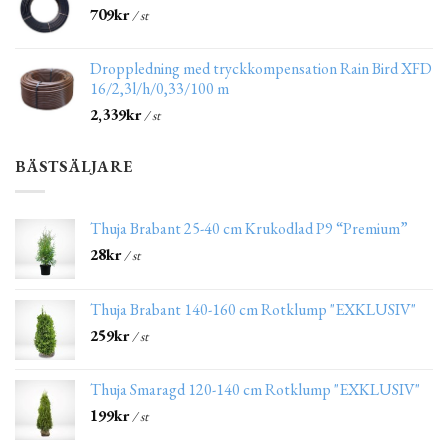
709
kr
/ st
Droppledning med tryckkompensation Rain Bird XFD
16/2,3l/h/0,33/100 m
2,339
kr
/ st
BÄSTSÄLJARE
Thuja Brabant 25-40 cm Krukodlad P9 “Premium”
28
kr
/ st
Thuja Brabant 140-160 cm Rotklump "EXKLUSIV"
259
kr
/ st
Thuja Smaragd 120-140 cm Rotklump "EXKLUSIV"
199
kr
/ st