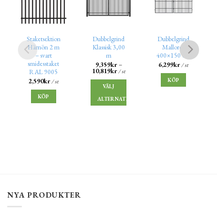
Staketsektion
Dubbelgrind
Dubbelgrind
Härnön 2 m
Klassisk 3,00
Mallorca
– svart
m
400×150 cm
smidesstaket
9,359
kr
–
6,299
kr
/ st
10,819
kr
/ st
RAL 9005
KÖP
2,590
kr
/ st
VÄLJ
KÖP
ALTERNATIV
NYA PRODUKTER