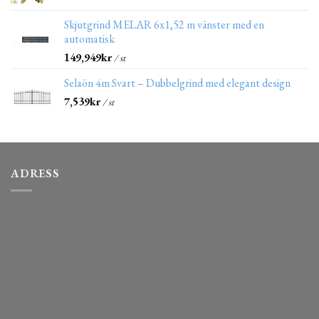
Skjutgrind MELAR 6x1,52 m vänster med en
automatisk
149,949
kr
/ st
Selaön 4m Svart – Dubbelgrind med elegant design
7,539
kr
/ st
ADRESS