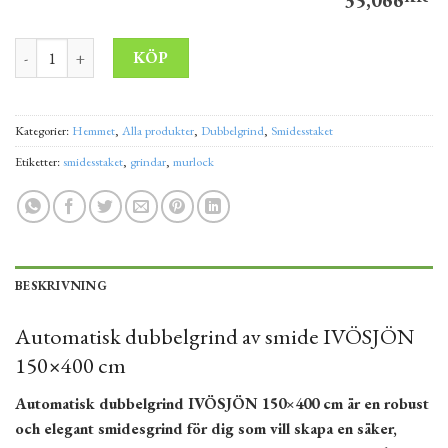
Automatisk dubbelgrind av smide IVÖSJÖN 150x400 cm med autom
Alternative:
KÖP
Kategorier:
Hemmet
,
Alla produkter
,
Dubbelgrind
,
Smidesstaket
Etiketter:
smidesstaket
,
grindar
,
murlock
BESKRIVNING
Automatisk dubbelgrind av smide IVÖSJÖN
150×400 cm
Automatisk dubbelgrind IVÖSJÖN 150×400 cm är en robust
och elegant smidesgrind för dig som vill skapa en säker,