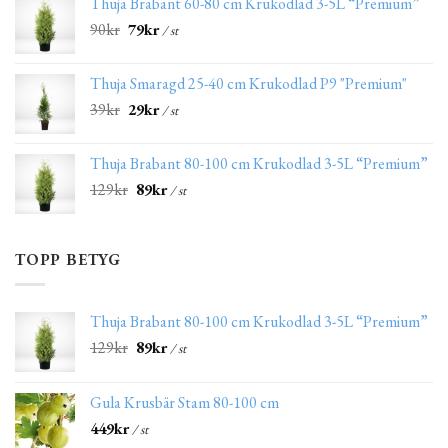
Thuja Brabant 60-80 cm Krukodlad 3-5L “Premium”
90
kr
79
kr
/ st
Thuja Smaragd 25-40 cm Krukodlad P9 "Premium"
39
kr
29
kr
/ st
Thuja Brabant 80-100 cm Krukodlad 3-5L “Premium”
129
kr
89
kr
/ st
TOPP BETYG
Thuja Brabant 80-100 cm Krukodlad 3-5L “Premium”
129
kr
89
kr
/ st
Gula Krusbär Stam 80-100 cm
449
kr
/ st