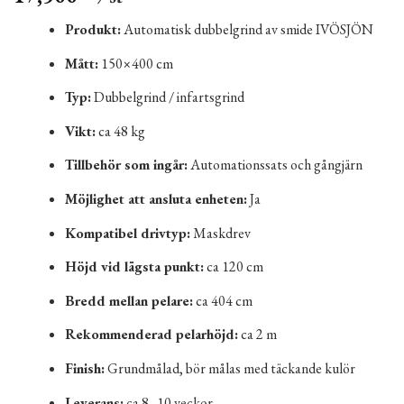
Produkt:
Automatisk dubbelgrind av smide IVÖSJÖN
Mått:
150×400 cm
Typ:
Dubbelgrind / infartsgrind
Vikt:
ca 48 kg
Tillbehör som ingår:
Automationssats och gångjärn
Möjlighet att ansluta enheten:
Ja
Kompatibel drivtyp:
Maskdrev
Höjd vid lägsta punkt:
ca 120 cm
Bredd mellan pelare:
ca 404 cm
Rekommenderad pelarhöjd:
ca 2 m
Finish:
Grundmålad, bör målas med täckande kulör
Leverans:
ca 8–10 veckor