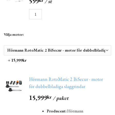
599
kr
/ st
Välja motor:
+ 15,999kr
Hörmann RotoMatic 2 BiSecur - motor
för dubbelbladiga slaggrindar
15,999
kr
/ paket
Producent:
Hörmann