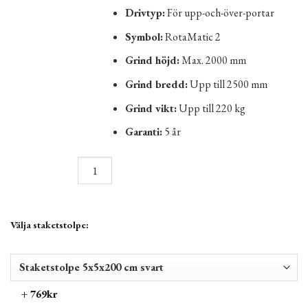
Drivtyp:
För upp-och-över-portar
Symbol:
RotaMatic 2
Grind höjd:
Max. 2000 mm
Grind bredd:
Upp till 2500 mm
Grind vikt:
Upp till 220 kg
Garanti:
5 år
Välja staketstolpe:
+ 769kr