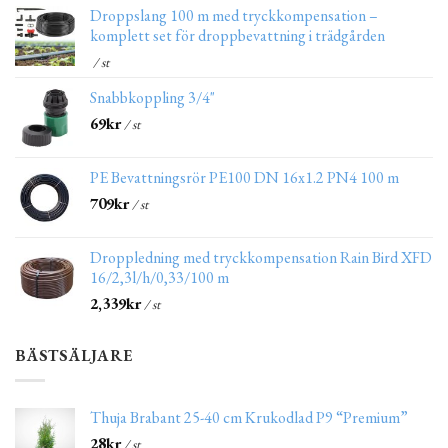
Droppslang 100 m med tryckkompensation –
komplett set för droppbevattning i trädgården
/ st
Snabbkoppling 3/4"
69
kr
/ st
PE Bevattningsrör PE100 DN 16x1.2 PN4 100 m
709
kr
/ st
Droppledning med tryckkompensation Rain Bird XFD
16/2,3l/h/0,33/100 m
2,339
kr
/ st
BÄSTSÄLJARE
Thuja Brabant 25-40 cm Krukodlad P9 “Premium”
28
kr
/ st