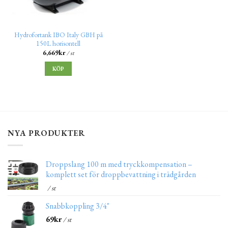
Hydrofortank IBO Italy GBH på
150L horisontell
6,669
kr
/ st
KÖP
NYA PRODUKTER
Droppslang 100 m med tryckkompensation –
komplett set för droppbevattning i trädgården
/ st
Snabbkoppling 3/4"
69
kr
/ st