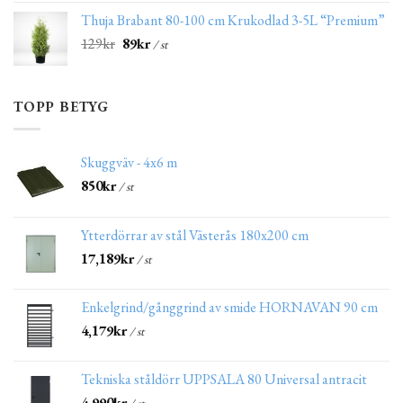
Thuja Brabant 80-100 cm Krukodlad 3-5L “Premium”
129
kr
89
kr
/ st
TOPP BETYG
Skuggväv - 4x6 m
850
kr
/ st
Ytterdörrar av stål Västerås 180x200 cm
17,189
kr
/ st
Enkelgrind/gånggrind av smide HORNAVAN 90 cm
4,179
kr
/ st
Tekniska ståldörr UPPSALA 80 Universal antracit
4,990
kr
/ st