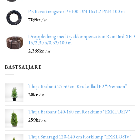
PE Bevattningsrör PE100 DN 16x1.2 PN4 100 m
709
kr
/ st
Droppledning med tryckkompensation Rain Bird XFD
16/2,3l/h/0,33/100 m
2,339
kr
/ st
BÄSTSÄLJARE
Thuja Brabant 25-40 cm Krukodlad P9 “Premium”
28
kr
/ st
Thuja Brabant 140-160 cm Rotklump "EXKLUSIV"
259
kr
/ st
Thuja Smaragd 120-140 cm Rotklump "EXKLUSIV"