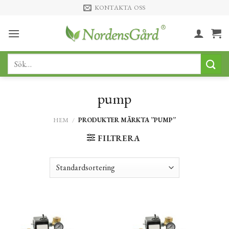
Skip
KONTAKTA OSS
to
content
Sök
efter:
pump
HEM
/
PRODUKTER MÄRKTA ”PUMP”
FILTRERA