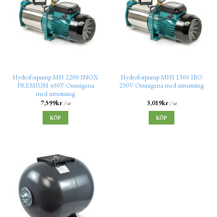
Hydroforpump MH 2200 INOX
Hydroforpump MHI 1300 IBO
PREMIUM 400V Omnigena
230V Omnigena med utrustning
med utrustning
7,599
kr
3,019
kr
/ st
/ st
KÖP
KÖP