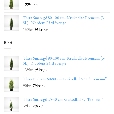
199
kr
/ st
Thuja Smaragd 80-100 cm - Krukodlad Premium (3-
5L) | NordensGård Sverige
139
kr
95
kr
/ st
REA
Thuja Smaragd 80-100 cm - Krukodlad Premium (3-
5L) | NordensGård Sverige
139
kr
95
kr
/ st
Thuja Brabant 60-80 cm Krukodlad 3-5L “Premium”
90
kr
79
kr
/ st
Thuja Smaragd 25-40 cm Krukodlad P9 "Premium"
39
kr
29
kr
/ st