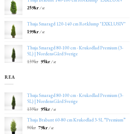
259
kr
/ st
Thuja Smaragd 120-140 cm Rotklump "EXKLUSIV"
199
kr
/ st
Thuja Smaragd 80-100 cm - Krukodlad Premium (3-
5L) | NordensGård Sverige
139
kr
95
kr
/ st
REA
Thuja Smaragd 80-100 cm - Krukodlad Premium (3-
5L) | NordensGård Sverige
139
kr
95
kr
/ st
Thuja Brabant 60-80 cm Krukodlad 3-5L “Premium”
90
kr
79
kr
/ st