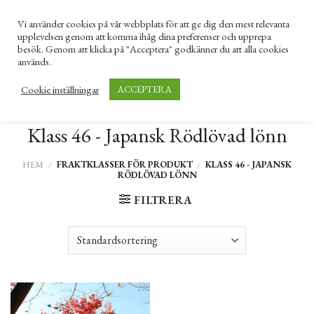
Skip
KONTAKTA OSS
Vi använder cookies på vår webbplats för att ge dig den mest relevanta
to
upplevelsen genom att komma ihåg dina preferenser och upprepa
content
besök. Genom att klicka på "Acceptera" godkänner du att alla cookies
används.
Sök
Cookie inställningar
ACCEPTERA
efter:
Klass 46 - Japansk Rödlövad lönn
HEM
/
FRAKTKLASSER FÖR PRODUKT
/
KLASS 46 - JAPANSK
RÖDLÖVAD LÖNN
FILTRERA