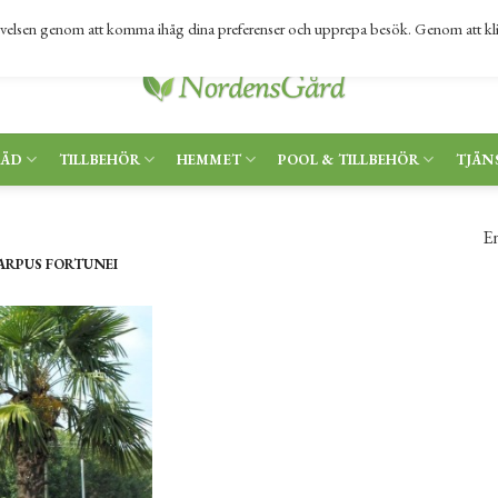
levelsen genom att komma ihåg dina preferenser och upprepa besök. Genom att kl
RÄD
TILLBEHÖR
HEMMET
POOL & TILLBEHÖR
TJÄN
En
ARPUS FORTUNEI