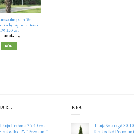
arnspalm-palm för
n Trachycarpus Fortunei
190-220 cm
1,000
kr
/ st
KÖP
JARE
REA
Thuja Brabant 25-40 cm
Thuja Smaragd 80-10
Krukodlad P9 “Premium”
Krukodlad Premium (