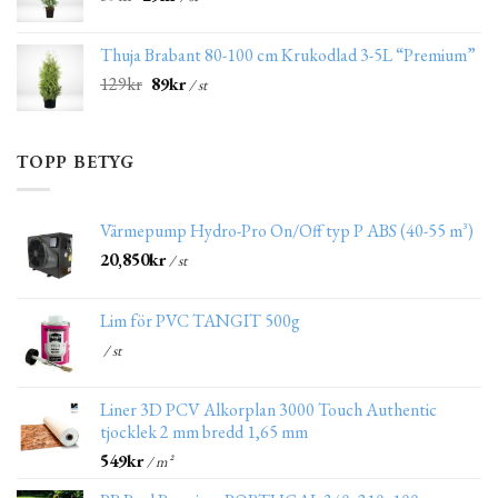
Thuja Brabant 80-100 cm Krukodlad 3-5L “Premium”
129
kr
89
kr
/ st
TOPP BETYG
Värmepump Hydro-Pro On/Off typ P ABS (40-55 m³)
20,850
kr
/ st
Lim för PVC TANGIT 500g
/ st
Liner 3D PCV Alkorplan 3000 Touch Authentic
tjocklek 2 mm bredd 1,65 mm
549
kr
/ m²