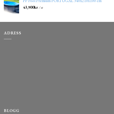
PP Pool Premium PORTUGAL 340x210x100 cm
43,900
kr
/ st
ADRESS
BLOGG