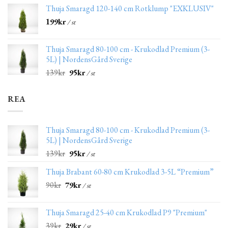
Thuja Smaragd 120-140 cm Rotklump "EXKLUSIV"
199
kr
/ st
Thuja Smaragd 80-100 cm - Krukodlad Premium (3-
5L) | NordensGård Sverige
139
kr
95
kr
/ st
REA
Thuja Smaragd 80-100 cm - Krukodlad Premium (3-
5L) | NordensGård Sverige
139
kr
95
kr
/ st
Thuja Brabant 60-80 cm Krukodlad 3-5L “Premium”
90
kr
79
kr
/ st
Thuja Smaragd 25-40 cm Krukodlad P9 "Premium"
39
kr
29
kr
/ st